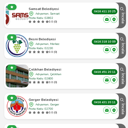
Samsat Belediyesi
0416 411 20 25
Adıyaman, Samsat
İncele
Posta Kodu: 02802
0.0 (0)
Besni Belediyesi
0416 318 10 09
Adıyaman, Merkez
İncele
Posta Kodu: 02230
0.0 (0)
Çelikhan Belediyesi
0416 451 20 11
Adıyaman, Çelikhan
İncele
Posta Kodu: 02600
0.0 (0)
Gerger Belediyesi
0416 431 20 11
Adıyaman, Gerger
İncele
Posta Kodu: 02700
0.0 (0)