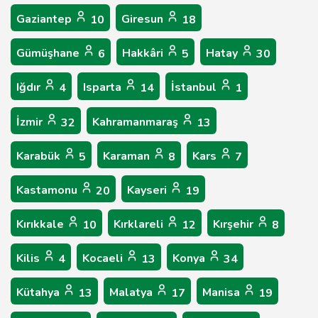
Gaziantep
Giresun
10
18
Gümüşhane
Hakkâri
Hatay
6
5
30
Iğdır
Isparta
İstanbul
4
14
1
İzmir
Kahramanmaraş
32
13
Karabük
Karaman
Kars
5
8
7
Kastamonu
Kayseri
20
19
Kırıkkale
Kırklareli
Kırşehir
10
12
8
Kilis
Kocaeli
Konya
4
13
34
Kütahya
Malatya
Manisa
13
17
19