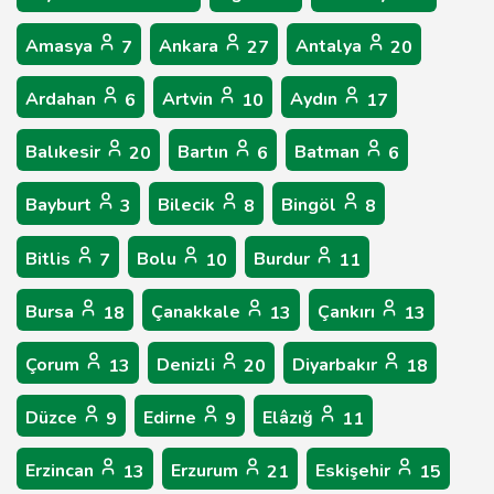
Amasya
Ankara
Antalya
7
27
20
Ardahan
Artvin
Aydın
6
10
17
Balıkesir
Bartın
Batman
20
6
6
Bayburt
Bilecik
Bingöl
3
8
8
Bitlis
Bolu
Burdur
7
10
11
Bursa
Çanakkale
Çankırı
18
13
13
Çorum
Denizli
Diyarbakır
13
20
18
Düzce
Edirne
Elâzığ
9
9
11
Erzincan
Erzurum
Eskişehir
13
21
15