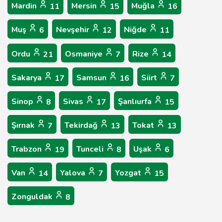
Mardin
Mersin
Muğla
11
15
16
Muş
Nevşehir
Niğde
6
12
11
Ordu
Osmaniye
Rize
21
7
14
Sakarya
Samsun
Siirt
17
16
7
Sinop
Sivas
Şanlıurfa
8
17
15
Şırnak
Tekirdağ
Tokat
7
13
13
Trabzon
Tunceli
Uşak
19
8
6
Van
Yalova
Yozgat
14
7
15
Zonguldak
8