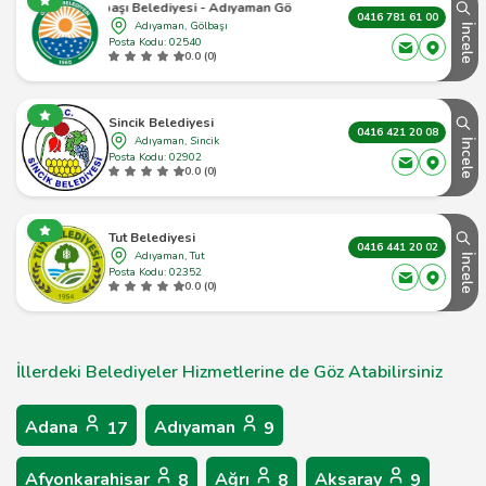
Gölbaşı Belediyesi - Adıyaman Gölbaşı - 1
0416 781 61 00
Adıyaman, Gölbaşı
İncele
Posta Kodu: 02540
0.0 (0)
Sincik Belediyesi
0416 421 20 08
Adıyaman, Sincik
İncele
Posta Kodu: 02902
0.0 (0)
Tut Belediyesi
0416 441 20 02
Adıyaman, Tut
İncele
Posta Kodu: 02352
0.0 (0)
İllerdeki Belediyeler Hizmetlerine de Göz Atabilirsiniz
Adana
Adıyaman
17
9
Afyonkarahisar
Ağrı
Aksaray
8
8
9