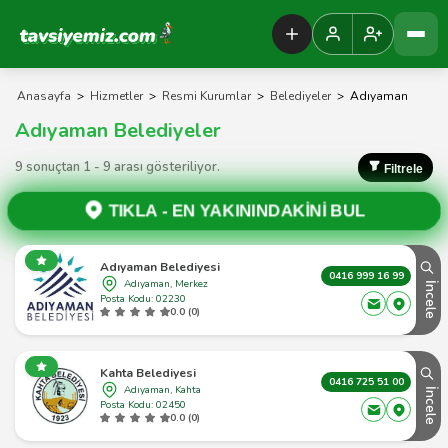
Tavsiyemiz Anasayfa
Anasayfa
>
Hizmetler
>
Resmi Kurumlar
>
Belediyeler
>
Adıyaman
Adıyaman Belediyeler
9 sonuçtan 1 - 9 arası gösteriliyor.
Filtrele
TIKLA -
EN YAKININDAKİNİ BUL
Adıyaman Belediyesi
0416 999 16 99
Adıyaman, Merkez
İncele
Posta Kodu: 02230
0.0 (0)
Kahta Belediyesi
0416 725 51 00
Adıyaman, Kahta
İncele
Posta Kodu: 02450
0.0 (0)