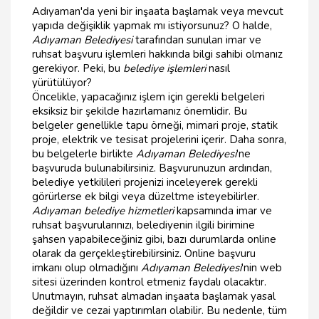
Adıyaman'da yeni bir inşaata başlamak veya mevcut
yapıda değişiklik yapmak mı istiyorsunuz? O halde,
Adıyaman Belediyesi
tarafından sunulan imar ve
ruhsat başvuru işlemleri hakkında bilgi sahibi olmanız
gerekiyor. Peki, bu
belediye işlemleri
nasıl
yürütülüyor?
Öncelikle, yapacağınız işlem için gerekli belgeleri
eksiksiz bir şekilde hazırlamanız önemlidir. Bu
belgeler genellikle tapu örneği, mimari proje, statik
proje, elektrik ve tesisat projelerini içerir. Daha sonra,
bu belgelerle birlikte
Adıyaman Belediyesi
'ne
başvuruda bulunabilirsiniz. Başvurunuzun ardından,
belediye yetkilileri projenizi inceleyerek gerekli
görürlerse ek bilgi veya düzeltme isteyebilirler.
Adıyaman belediye hizmetleri
kapsamında imar ve
ruhsat başvurularınızı, belediyenin ilgili birimine
şahsen yapabileceğiniz gibi, bazı durumlarda online
olarak da gerçekleştirebilirsiniz. Online başvuru
imkanı olup olmadığını
Adıyaman Belediyesi
'nin web
sitesi üzerinden kontrol etmeniz faydalı olacaktır.
Unutmayın, ruhsat almadan inşaata başlamak yasal
değildir ve cezai yaptırımları olabilir. Bu nedenle, tüm