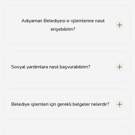
Adıyaman Belediyesi'nden hizmet almak için resmi web
sitesini ziyaret edebilir veya belediye hizmet binalarına
başvurabilirsiniz.
Adıyaman Belediyesi e-işlemlerine nasıl
erişebilirim?
Adıyaman Belediyesi e-işlemlerine, belediyenin resmi
web sitesindeki e-işlemler bölümünden ulaşabilirsiniz.
Sosyal yardımlara nasıl başvurabilirim?
Sosyal yardımlar için Adıyaman Belediyesi'nin sosyal
hizmetler birimiyle iletişime geçebilir veya web
sitesinden başvuru formunu doldurabilirsiniz.
Belediye işlemleri için gerekli belgeler nelerdir?
Belediye işlemleri için gerekli belgeler, işlem türüne
göre değişiklik gösterebilir. Detaylı bilgi için belediyenin