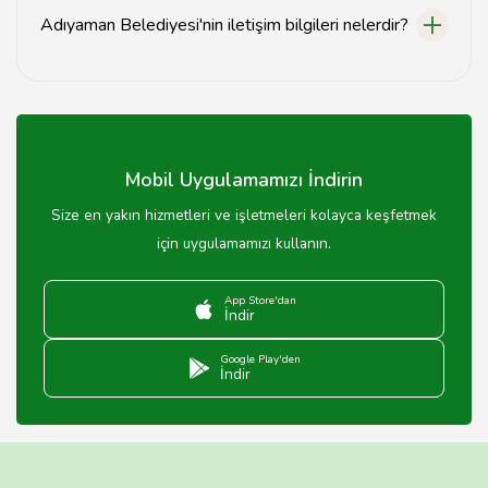
web sitesini kontrol edebilirsiniz.
Adıyaman Belediyesi'nin iletişim bilgileri nelerdir?
Adıyaman Belediyesi'nin iletişim bilgileri, resmi web
sitesinde yer almakta olup, telefon ve e-posta
adresleri üzerinden ulaşabilirsiniz.
Mobil Uygulamamızı İndirin
Size en yakın hizmetleri ve işletmeleri kolayca keşfetmek
için uygulamamızı kullanın.
App Store'dan
İndir
Google Play'den
İndir