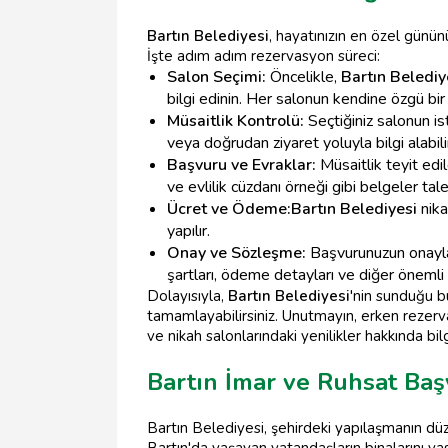
Bartın Belediyesi
, hayatınızın en özel gününü
İşte adım adım rezervasyon süreci:
Salon Seçimi:
Öncelikle,
Bartın Belediy
bilgi edinin. Her salonun kendine özgü bi
Müsaitlik Kontrolü:
Seçtiğiniz salonun is
veya doğrudan ziyaret yoluyla bilgi alabilir
Başvuru ve Evraklar:
Müsaitlik teyit edil
ve evlilik cüzdanı örneği gibi belgeler tale
Ücret ve Ödeme:
Bartın Belediyesi
nika
yapılır.
Onay ve Sözleşme:
Başvurunuzun onayla
şartları, ödeme detayları ve diğer önemli bi
Dolayısıyla,
Bartın Belediyesi
'nin sunduğu 
tamamlayabilirsiniz. Unutmayın, erken rezerva
ve nikah salonlarındaki yenilikler hakkında bil
Bartın İmar ve Ruhsat Baş
Bartın Belediyesi, şehirdeki yapılaşmanın düze
Bartın'da yaşayan vatandaşların binalarını ya