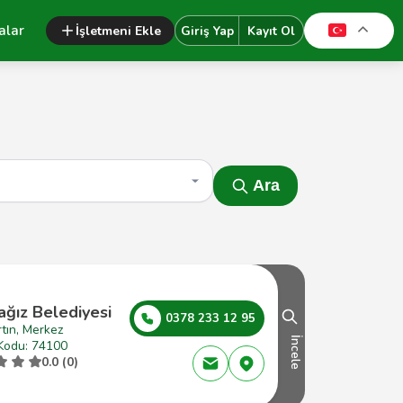
alar
İşletmeni Ekle
Giriş Yap
Kayıt Ol
Ara
ağız Belediyesi
0378 233 12 95
tın, Merkez
İncele
Kodu: 74100
0.0 (0)