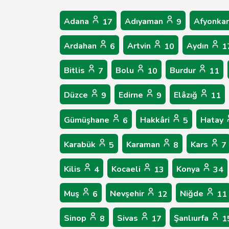
Adana
Adıyaman
Afyonkar
17
9
Ardahan
Artvin
Aydın
6
10
1
Bitlis
Bolu
Burdur
7
10
11
Düzce
Edirne
Elâzığ
9
9
11
Gümüşhane
Hakkâri
Hatay
6
5
Karabük
Karaman
Kars
5
8
7
Kilis
Kocaeli
Konya
4
13
34
Muş
Nevşehir
Niğde
6
12
11
Sinop
Sivas
Şanlıurfa
8
17
1