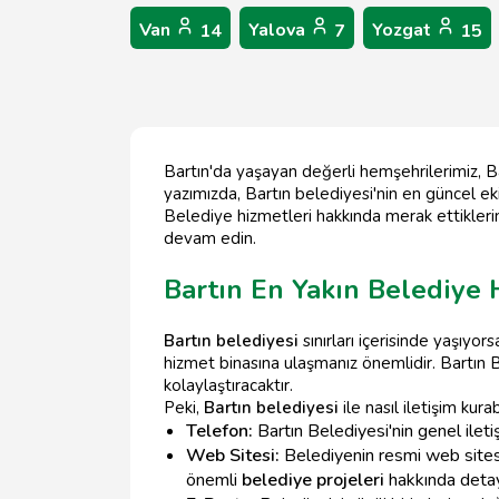
Van
Yalova
Yozgat
14
7
15
Bartın'da yaşayan değerli hemşehrilerimiz, B
yazımızda, Bartın belediyesi'nin en güncel ek
Belediye hizmetleri hakkında merak ettiklerin
devam edin.
Bartın En Yakın Belediye H
Bartın belediyesi
sınırları içerisinde yaşıyor
hizmet binasına ulaşmanız önemlidir. Bartın Bel
kolaylaştıracaktır.
Peki,
Bartın belediyesi
ile nasıl iletişim kura
Telefon:
Bartın Belediyesi'nin genel ileti
Web Sitesi:
Belediyenin resmi web sitesi ü
önemli
belediye projeleri
hakkında detayl