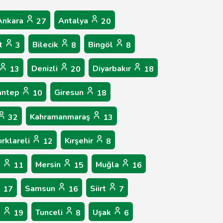
Ankara
Antalya
27
20
t
Bilecik
Bingöl
3
8
8
Denizli
Diyarbakır
13
20
18
antep
Giresun
10
18
Kahramanmaraş
32
13
ırklareli
Kırşehir
12
8
n
Mersin
Muğla
11
15
16
Samsun
Siirt
17
16
7
n
Tunceli
Uşak
19
8
6