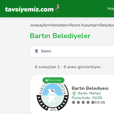
Tavsiyemiz Anasayfa
Hiz
Anasayfa
>
Hizmetler
>
Resmi Kurumlar
>
Belediy
Bartın Belediyeler
Şehir seçin
6 sonuçtan 1 - 6 arası gösteriliyor.
Öne Çıkan
Bartın Belediyesi
Bartın, Merkez
Posta Kodu: 74100
0.0 (0)