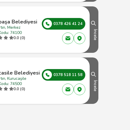
paşa Belediyesi
0378 426 41 24
tın, Merkez
İncele
Kodu: 74100
0.0 (0)
asile Belediyesi
0378 518 11 58
tın, Kurucaşile
İncele
Kodu: 74500
0.0 (0)