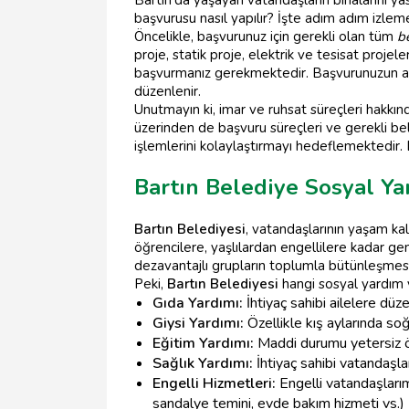
başvurusu nasıl yapılır? İşte adım adım izlem
Öncelikle, başvurunuz için gerekli olan tüm
b
proje, statik proje, elektrik ve tesisat projel
başvurmanız gerekmektedir. Başvurunuzun a
düzenlenir.
Unutmayın ki, imar ve ruhsat süreçleri hakkınd
üzerinden de başvuru süreçleri ve gerekli belg
işlemlerini kolaylaştırmayı hedeflemektedir.
Bartın Belediye Sosyal Ya
Bartın Belediyesi
, vatandaşlarının yaşam kal
öğrencilere, yaşlılardan engellilere kadar ge
dezavantajlı grupların toplumla bütünleşmes
Peki,
Bartın Belediyesi
hangi sosyal yardım 
Gıda Yardımı:
İhtiyaç sahibi ailelere düze
Giysi Yardımı:
Özellikle kış aylarında so
Eğitim Yardımı:
Maddi durumu yetersiz öğ
Sağlık Yardımı:
İhtiyaç sahibi vatandaşları
Engelli Hizmetleri:
Engelli vatandaşlarım
sandalye temini, evde bakım hizmeti vs.)