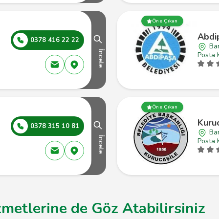
Öne Çıkan
Abdi
0378 416 22 22
Bar
İncele
Posta 
Öne Çıkan
Kuruc
0378 315 10 81
Bar
İncele
Posta 
zmetlerine de Göz Atabilirsiniz