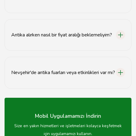
Nevşehir'deki antikacılarda mobilya, seramik, tablo ve
çeşitli koleksiyon ürünleri bulabilirsiniz.
Antika alırken nasıl bir fiyat aralığı beklemeliyim?
Antika fiyatları ürünün türüne, yaşına ve durumuna göre
değişiklik göstermektedir; genellikle birkaç yüz liradan
başlayıp binlerce liraya kadar çıkabilir.
Nevşehir'de antika fuarları veya etkinlikleri var mı?
Evet, Nevşehir'de dönemsel olarak antika fuarları ve
etkinlikler düzenlenmektedir; bu etkinlikleri takip etmek
faydalı olabilir.
Mobil Uygulamamızı İndirin
Size en yakın hizmetleri ve işletmeleri kolayca keşfetmek
için uygulamamızı kullanın.