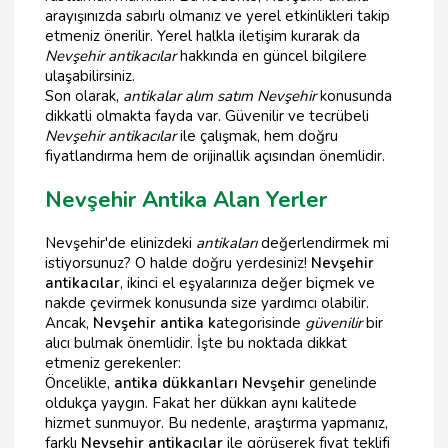
arayışınızda sabırlı olmanız ve yerel etkinlikleri takip
etmeniz önerilir. Yerel halkla iletişim kurarak da
Nevşehir antikacılar
hakkında en güncel bilgilere
ulaşabilirsiniz.
Son olarak,
antikalar alım satım Nevşehir
konusunda
dikkatli olmakta fayda var. Güvenilir ve tecrübeli
Nevşehir antikacılar
ile çalışmak, hem doğru
fiyatlandırma hem de orijinallik açısından önemlidir.
Nevşehir Antika Alan Yerler
Nevşehir'de elinizdeki
antikaları
değerlendirmek mi
istiyorsunuz? O halde doğru yerdesiniz!
Nevşehir
antikacılar
, ikinci el eşyalarınıza değer biçmek ve
nakde çevirmek konusunda size yardımcı olabilir.
Ancak,
Nevşehir antika k
ategorisinde
güvenilir
bir
alıcı bulmak önemlidir. İşte bu noktada dikkat
etmeniz gerekenler:
Öncelikle,
antika dükkanları Nevşehir
genelinde
oldukça yaygın. Fakat her dükkan aynı kalitede
hizmet sunmuyor. Bu nedenle, araştırma yapmanız,
farklı
Nevşehir antikacılar
ile görüşerek fiyat teklifi