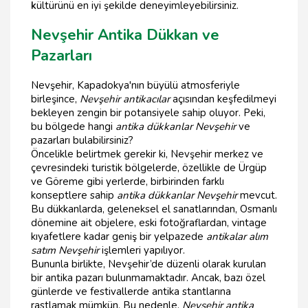
k
ültürünü en iyi şekilde deneyimleyebilirsiniz.
Nevşehir Antika Dükkan ve
Pazarları
Nevşehir, Kapadokya'nın büyülü atmosferiyle
birleşince,
Nevşehir antikacılar
açısından keşfedilmeyi
bekleyen zengin bir potansiyele sahip oluyor. Peki,
bu bölgede hangi
antika dükkanlar Nevşehir
ve
pazarları bulabilirsiniz?
Öncelikle belirtmek gerekir ki, Nevşehir merkez ve
çevresindeki turistik bölgelerde, özellikle de Ürgüp
ve Göreme gibi yerlerde, birbirinden farklı
konseptlere sahip
antika dükkanlar Nevşehir
mevcut.
Bu dükkanlarda, geleneksel el sanatlarından, Osmanlı
dönemine ait objelere, eski fotoğraflardan, vintage
kıyafetlere kadar geniş bir yelpazede
antikalar alım
satım Nevşehir
işlemleri yapılıyor.
Bununla birlikte, Nevşehir’de düzenli olarak kurulan
bir antika pazarı bulunmamaktadır. Ancak, bazı özel
günlerde ve festivallerde antika stantlarına
rastlamak mümkün. Bu nedenle,
Nevşehir antika