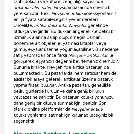
tarihi dokusu ve kültürel zenginliği sayesinde
antikalar alım satım Nevşehir
pazarında önemli bir
yere sahiptir. Peki,
Nevşehir antika k
oleksiyonlarınızı
en iyi fiyata satabileceğiniz yerler nereler?
Öncelikle,
antika dükkanlar Nevşehir
genelinde
oldukça yaygındır. Bu dükkanlar genellikle belirli bir
uzmanlık alanına sahip olup, örneğin Osmanlı
dönemine ait objeler, el yazması kitaplar veya
gümüş eşyalar üzerine yoğunlaşabilirler. Bu nedenle,
satış yapmadan önce farklı
Nevşehir antikacılar
ile
görüşerek, eşyanızın değerini belirlemeniz önemlidir.
Bununla birlikte, Nevşehir'de antika pazarları da
bulunmaktadır. Bu pazarlarda, hem satıcılar hem de
alıcılar bir araya gelerek, antikalar üzerine pazarlık
yapma fırsatı bulurlar. Antika pazarları, genellikle
belirli günlerde kurulur ve daha geniş bir ürün
yelpazesine sahiptir. Bu pazarlar, koleksiyonunuzu
daha geniş bir kitleye sunmak için idealdir. Son
olarak, online platformlar da
Nevşehir antika
k
oleksiyonlarınızı satmak için kullanabileceğiniz bir
seçenektir.