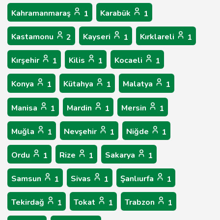
Kahramanmaraş
Karabük
1
1
Kastamonu
Kayseri
Kırklareli
2
1
1
Kırşehir
Kilis
Kocaeli
1
1
1
Konya
Kütahya
Malatya
1
1
1
Manisa
Mardin
Mersin
1
1
1
Muğla
Nevşehir
Niğde
1
1
1
Ordu
Rize
Sakarya
1
1
1
Samsun
Sivas
Şanlıurfa
1
1
1
Tekirdağ
Tokat
Trabzon
1
1
1