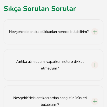
Sıkça Sorulan Sorular
Nevşehir'de antika dükkanları nerede bulabilirim?
Nevşehir'de antika dükkanları genellikle şehir
merkezinde ve tarihi bölgelerde yer almaktadır.
Antika alım satımı yaparken nelere dikkat
etmeliyim?
Antika alım satımında, ürünün gerçekliğini, durumunu ve
fiyatını dikkatlice değerlendirmelisiniz.
Nevşehir'deki antikacılardan hangi tür ürünleri
bulabilirim?