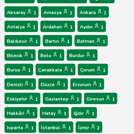
Aksaray
Amasya
Ankara
1
1
1
Antalya
Ardahan
Aydın
1
1
1
Balıkesir
Bartın
Batman
1
1
1
Bilecik
Bolu
Burdur
1
1
1
Bursa
Çanakkale
Çorum
1
1
1
Denizli
Düzce
Erzurum
1
1
1
Eskişehir
Gaziantep
Giresun
1
1
1
Hakkâri
Hatay
Iğdır
1
1
1
Isparta
İstanbul
İzmir
1
1
2