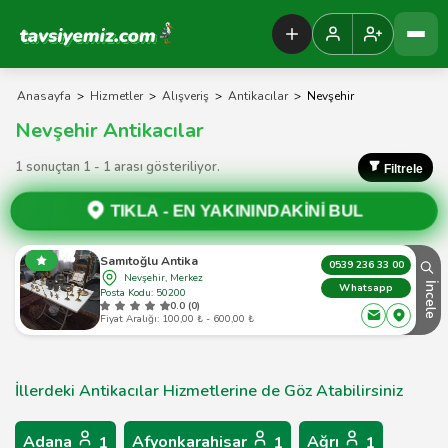
Tavsiyemiz Anasayfa
Anasayfa
>
Hizmetler
>
Alışveriş
>
Antikacılar
>
Nevşehir
Nevşehir Antikacılar
1 sonuçtan 1 - 1 arası gösteriliyor.
Filtrele
TIKLA -
EN YAKININDAKİNİ BUL
Samıtoğlu Antika
0539 236 33 00
Nevşehir, Merkez
İncele
Whatsapp
Posta Kodu: 50200
0.0 (0)
Fiyat Aralığı: 100,00 ₺ - 600,00 ₺
İllerdeki Antikacılar Hizmetlerine de Göz Atabilirsiniz
Adana
Afyonkarahisar
Ağrı
1
1
1