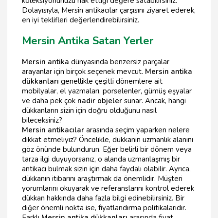
koleksiyonunuzu hak ettiği değere satabilirsiniz.
Dolayısıyla, Mersin antikacılar çarşısını ziyaret ederek,
en iyi teklifleri değerlendirebilirsiniz.
Mersin Antika Satan Yerler
Mersin antika
dünyasında benzersiz parçalar
arayanlar için birçok seçenek mevcut.
Mersin antika
dükkanları
genellikle çeşitli dönemlere ait
mobilyalar, el yazmaları, porselenler, gümüş eşyalar
ve daha pek çok
nadir objeler
sunar. Ancak, hangi
dükkanların sizin için doğru olduğunu nasıl
bileceksiniz?
Mersin antikacılar
arasında seçim yaparken nelere
dikkat etmeliyiz? Öncelikle, dükkanın uzmanlık alanını
göz önünde bulundurun. Eğer belirli bir dönem veya
tarza ilgi duyuyorsanız, o alanda uzmanlaşmış bir
antikacı bulmak sizin için daha faydalı olabilir. Ayrıca,
dükkanın itibarını araştırmak da önemlidir. Müşteri
yorumlarını okuyarak ve referanslarını kontrol ederek
dükkan hakkında daha fazla bilgi edinebilirsiniz. Bir
diğer önemli nokta ise, fiyatlandırma politikalarıdır.
Farklı
Mersin antika dükkanları
arasında fiyat