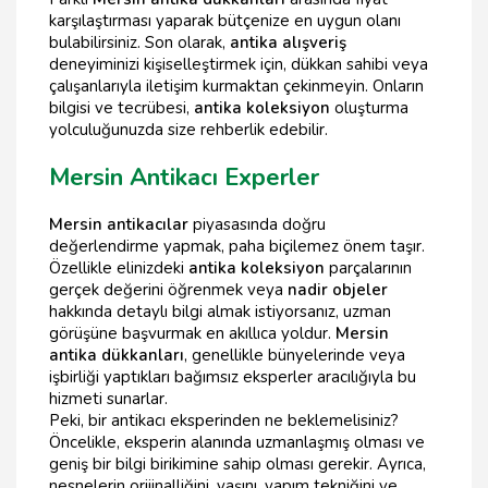
karşılaştırması yaparak bütçenize en uygun olanı
bulabilirsiniz. Son olarak,
antika alışveriş
deneyiminizi kişiselleştirmek için, dükkan sahibi veya
çalışanlarıyla iletişim kurmaktan çekinmeyin. Onların
bilgisi ve tecrübesi,
antika koleksiyon
oluşturma
yolculuğunuzda size rehberlik edebilir.
Mersin Antikacı Experler
Mersin antikacılar
piyasasında doğru
değerlendirme yapmak, paha biçilemez önem taşır.
Özellikle elinizdeki
antika koleksiyon
parçalarının
gerçek değerini öğrenmek veya
nadir objeler
hakkında detaylı bilgi almak istiyorsanız, uzman
görüşüne başvurmak en akıllıca yoldur.
Mersin
antika dükkanları
, genellikle bünyelerinde veya
işbirliği yaptıkları bağımsız eksperler aracılığıyla bu
hizmeti sunarlar.
Peki, bir antikacı eksperinden ne beklemelisiniz?
Öncelikle, eksperin alanında uzmanlaşmış olması ve
geniş bir bilgi birikimine sahip olması gerekir. Ayrıca,
nesnelerin orijinalliğini, yaşını, yapım tekniğini ve