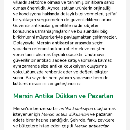
yıllardır sektörde olması ve tanınmış bir itibara sahip
olması önemlidir. Ayrıca, satılan ürünlerin orijinalliği
ve kondisyonu hakkında detaylı bilgi vermeleri, şeffaf
bir yaklaşım sergilemeleri de güvenilirliklerini artırır.
Güvenilir antikacılar genellikle
nadir objeler
konusunda uzmanlaşmışlardır ve bu alandaki bilgi
birikimlerini müşterileriyle paylaşmaktan çekinmezler.
Dolayısıyla,
Mersin antikacılar
arasında seçim
yaparken referansları kontrol etmek ve müşteri
yorumlarını okumak faydalı olacaktır. Unutmayın,
güvenilir bir antikacı sadece satış yapmakla kalmaz,
aynı zamanda size
antika koleksiyon
oluşturma
yolculuğunuzda rehberlik eder ve değerli bilgiler
sunar. Bu sayede, hem yatırım yaparsınız hem de
kültürel mirasınızı zenginleştirirsiniz.
Mersin Antika Dükkan ve Pazarları
Mersin'de benzersiz bir
antika koleksiyon
oluşturmak
isteyenler için
Mersin antika dükkanları
ve pazarları
adeta birer hazine sandığıdır. Şehirde, farklı zevklere
ve bütçelere hitap eden çeşitli
Mersin antikacılar