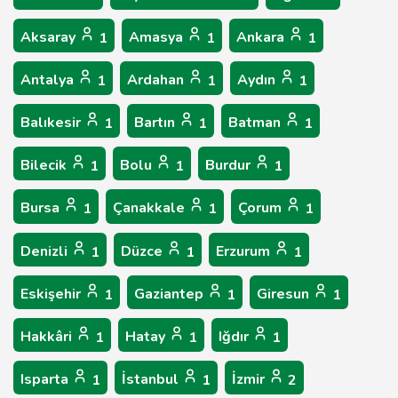
Aksaray
Amasya
Ankara
1
1
1
Antalya
Ardahan
Aydın
1
1
1
Balıkesir
Bartın
Batman
1
1
1
Bilecik
Bolu
Burdur
1
1
1
Bursa
Çanakkale
Çorum
1
1
1
Denizli
Düzce
Erzurum
1
1
1
Eskişehir
Gaziantep
Giresun
1
1
1
Hakkâri
Hatay
Iğdır
1
1
1
Isparta
İstanbul
İzmir
1
1
2