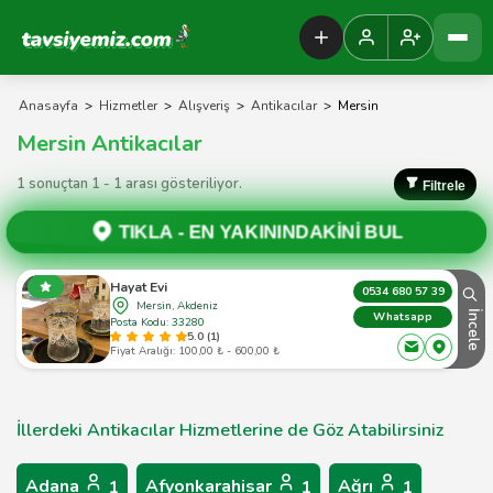
Tavsiyemiz Anasayfa
Anasayfa
>
Hizmetler
>
Alışveriş
>
Antikacılar
>
Mersin
Mersin Antikacılar
1 sonuçtan 1 - 1 arası gösteriliyor.
Filtrele
TIKLA -
EN YAKININDAKİNİ BUL
Hayat Evi
0534 680 57 39
Mersin, Akdeniz
İncele
Whatsapp
Posta Kodu: 33280
5.0 (1)
Fiyat Aralığı: 100,00 ₺ - 600,00 ₺
İllerdeki Antikacılar Hizmetlerine de Göz Atabilirsiniz
Adana
Afyonkarahisar
Ağrı
1
1
1