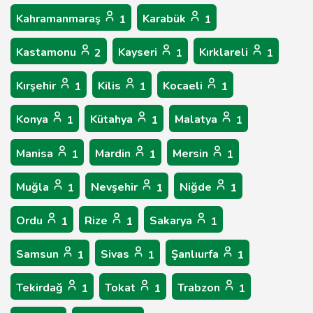
Kahramanmaraş
Karabük
1
1
Kastamonu
Kayseri
Kırklareli
2
1
1
Kırşehir
Kilis
Kocaeli
1
1
1
Konya
Kütahya
Malatya
1
1
1
Manisa
Mardin
Mersin
1
1
1
Muğla
Nevşehir
Niğde
1
1
1
Ordu
Rize
Sakarya
1
1
1
Samsun
Sivas
Şanlıurfa
1
1
1
Tekirdağ
Tokat
Trabzon
1
1
1