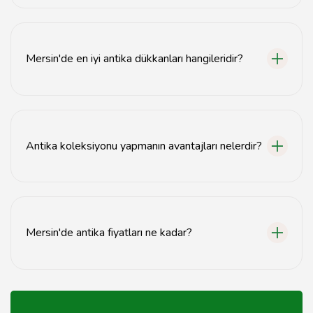
Antika alırken objenin durumu, yaşı ve orijinalliği gibi
faktörlere dikkat etmelisiniz.
Mersin'de en iyi antika dükkanları hangileridir?
Mersin'deki en iyi antika dükkanları arasında 'Antikacılar
Çarşısı' ve 'Mersin Antika' öne çıkmaktadır.
Antika koleksiyonu yapmanın avantajları nelerdir?
Antika koleksiyonu yapmak, hem yatırım fırsatları sunar
hem de tarihi objeleri koruma imkanı sağlar.
Mersin'de antika fiyatları ne kadar?
Mersin'deki antika fiyatları, objenin türüne ve nadirliğine
göre değişiklik göstermektedir.