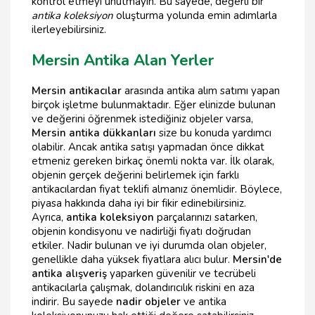
kontrol etmeyi unutmayın. Bu sayede, değerli bir
antika koleksiyon
oluşturma yolunda emin adımlarla
ilerleyebilirsiniz.
Mersin Antika Alan Yerler
Mersin antikacılar
arasında antika alım satımı yapan
birçok işletme bulunmaktadır. Eğer elinizde bulunan
ve değerini öğrenmek istediğiniz objeler varsa,
Mersin antika dükkanları
size bu konuda yardımcı
olabilir. Ancak antika satışı yapmadan önce dikkat
etmeniz gereken birkaç önemli nokta var. İlk olarak,
objenin gerçek değerini belirlemek için farklı
antikacılardan fiyat teklifi almanız önemlidir. Böylece,
piyasa hakkında daha iyi bir fikir edinebilirsiniz.
Ayrıca,
antika koleksiyon
parçalarınızı satarken,
objenin kondisyonu ve nadirliği fiyatı doğrudan
etkiler. Nadir bulunan ve iyi durumda olan objeler,
genellikle daha yüksek fiyatlara alıcı bulur.
Mersin'de
antika alışveriş
yaparken güvenilir ve tecrübeli
antikacılarla çalışmak, dolandırıcılık riskini en aza
indirir. Bu sayede
nadir objeler
ve antika