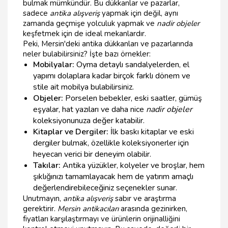
bulmak mümkündür. Bu dükkanlar ve pazarlar,
sadece
antika alışveriş
yapmak için değil, aynı
zamanda geçmişe yolculuk yapmak ve
nadir objeler
keşfetmek için de ideal mekanlardır.
Peki, Mersin'deki antika dükkanları ve pazarlarında
neler bulabilirsiniz? İşte bazı örnekler:
Mobilyalar:
Oyma detaylı sandalyelerden, el
yapımı dolaplara kadar birçok farklı dönem ve
stile ait mobilya bulabilirsiniz.
Objeler:
Porselen bebekler, eski saatler, gümüş
eşyalar, hat yazıları ve daha nice
nadir objeler
koleksiyonunuza değer katabilir.
Kitaplar ve Dergiler:
İlk baskı kitaplar ve eski
dergiler bulmak, özellikle koleksiyonerler için
heyecan verici bir deneyim olabilir.
Takılar:
Antika yüzükler, kolyeler ve broşlar, hem
şıklığınızı tamamlayacak hem de yatırım amaçlı
değerlendirebileceğiniz seçenekler sunar.
Unutmayın,
antika alışveriş
sabır ve araştırma
gerektirir.
Mersin antikacıları
arasında gezinirken,
fiyatları karşılaştırmayı ve ürünlerin orijinalliğini