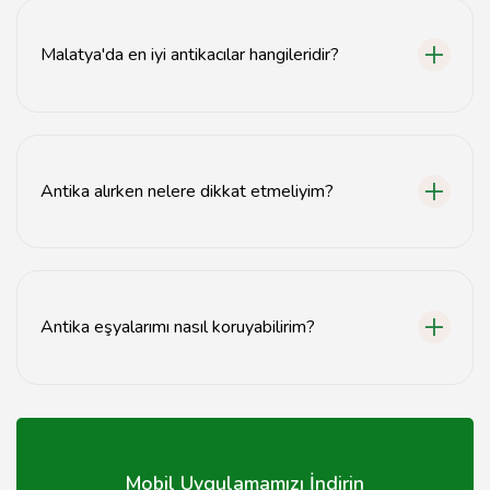
yardım alarak eşyalarınızın değerini öğrenebilirsiniz.
Malatya'da en iyi antikacılar hangileridir?
Malatya'da birçok antikacı bulunmaktadır; yerel
rehberler veya internet üzerindeki yorumları
inceleyerek en iyilerini bulabilirsiniz.
Antika alırken nelere dikkat etmeliyim?
Antika alırken eşyanın durumu, belgeleri ve satıcının
güvenilirliği gibi faktörlere dikkat etmelisiniz.
Antika eşyalarımı nasıl koruyabilirim?
Antika eşyalarınızı uygun sıcaklık ve nemde saklayarak,
doğrudan güneş ışığından uzak tutarak koruyabilirsiniz.
Mobil Uygulamamızı İndirin