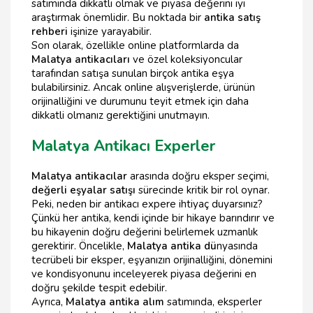
satımında dikkatli olmak ve piyasa değerini iyi
araştırmak önemlidir. Bu noktada bir
antika satış
rehberi
işinize yarayabilir.
Son olarak, özellikle online platformlarda da
Malatya antikacıları
ve özel koleksiyoncular
tarafından satışa sunulan birçok antika eşya
bulabilirsiniz. Ancak online alışverişlerde, ürünün
orijinalliğini ve durumunu teyit etmek için daha
dikkatli olmanız gerektiğini unutmayın.
Malatya Antikacı Experler
Malatya antikacılar
arasında doğru eksper seçimi,
değerli eşyalar satışı
sürecinde kritik bir rol oynar.
Peki, neden bir antikacı expere ihtiyaç duyarsınız?
Çünkü her antika, kendi içinde bir hikaye barındırır ve
bu hikayenin doğru değerini belirlemek uzmanlık
gerektirir. Öncelikle,
Malatya antika dü
nyasında
tecrübeli bir eksper, eşyanızın orijinalliğini, dönemini
ve kondisyonunu inceleyerek piyasa değerini en
doğru şekilde tespit edebilir.
Ayrıca,
Malatya antika alım
satımında, eksperler