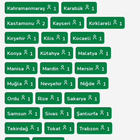
Kahramanmaraş
Karabük
1
1
Kastamonu
Kayseri
Kırklareli
2
1
1
Kırşehir
Kilis
Kocaeli
1
1
1
Konya
Kütahya
Malatya
1
1
1
Manisa
Mardin
Mersin
1
1
1
Muğla
Nevşehir
Niğde
1
1
1
Ordu
Rize
Sakarya
1
1
1
Samsun
Sivas
Şanlıurfa
1
1
1
Tekirdağ
Tokat
Trabzon
1
1
1