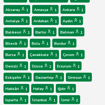
Aksaray
Amasya
Ankara
1
1
1
Antalya
Ardahan
Aydın
1
1
1
Balıkesir
Bartın
Batman
1
1
1
Bilecik
Bolu
Burdur
1
1
1
Bursa
Çanakkale
Çorum
1
1
1
Denizli
Düzce
Erzurum
1
1
1
Eskişehir
Gaziantep
Giresun
1
1
1
Hakkâri
Hatay
Iğdır
1
1
1
Isparta
İstanbul
İzmir
1
1
2