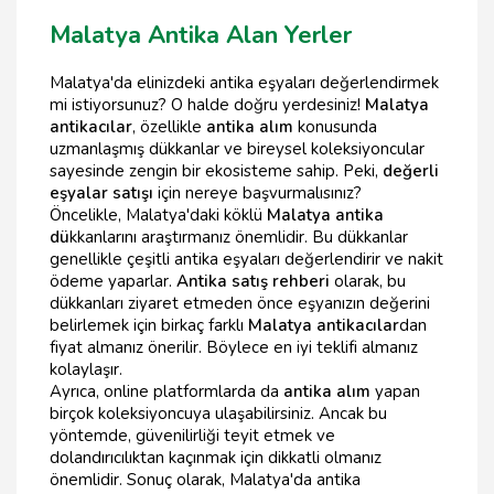
Malatya Antika Alan Yerler
Malatya'da elinizdeki antika eşyaları değerlendirmek
mi istiyorsunuz? O halde doğru yerdesiniz!
Malatya
antikacılar
, özellikle
antika alım
konusunda
uzmanlaşmış dükkanlar ve bireysel koleksiyoncular
sayesinde zengin bir ekosisteme sahip. Peki,
değerli
eşyalar satışı
için nereye başvurmalısınız?
Öncelikle, Malatya'daki köklü
Malatya antika
dü
kkanlarını araştırmanız önemlidir. Bu dükkanlar
genellikle çeşitli antika eşyaları değerlendirir ve nakit
ödeme yaparlar.
Antika satış rehberi
olarak, bu
dükkanları ziyaret etmeden önce eşyanızın değerini
belirlemek için birkaç farklı
Malatya antikacılar
dan
fiyat almanız önerilir. Böylece en iyi teklifi almanız
kolaylaşır.
Ayrıca, online platformlarda da
antika alım
yapan
birçok koleksiyoncuya ulaşabilirsiniz. Ancak bu
yöntemde, güvenilirliği teyit etmek ve
dolandırıcılıktan kaçınmak için dikkatli olmanız
önemlidir. Sonuç olarak, Malatya'da antika