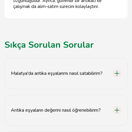
özgünlüğüdür. Ayrıca, güvenilir bir antikacı ile
çalışmak da alım-satım sürecini kolaylaştırır.
Sıkça Sorulan Sorular
Malatya'da antika eşyalarımı nasıl satabilirim?
Malatya'daki antikacılara başvurarak eşyalarınızı satabilir
veya online platformlarda ilan verebilirsiniz.
Antika eşyaların değerini nasıl öğrenebilirim?
Uzman bir antikacıdan veya değerleme hizmetlerinden