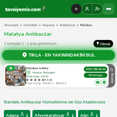
Tavsiyemiz Anasayfa
Anasayfa
>
Hizmetler
>
Alışveriş
>
Antikacılar
>
Malatya
Malatya Antikacılar
1 sonuçtan 1 - 1 arası gösteriliyor.
Filtrele
TIKLA -
EN YAKININDAKİNİ BUL
Malatya Antika
0552 386 46 44
Malatya, Battalgazi
İncele
Whatsapp
Posta Kodu: 44210
0.0 (0)
Fiyat Aralığı: 100,00 ₺ - 400,00 ₺
İllerdeki Antikacılar Hizmetlerine de Göz Atabilirsiniz
Adana
Afyonkarahisar
Ağrı
1
1
1