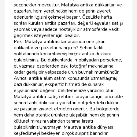
seçenekler mevcuttur.
Malatya antika dü
kkanları ve
pazarları, hem yerel halkın hem de şehri ziyaret
edenlerin ilgisini çekmeyi başarır. Özellikle hafta
sonları kurulan antika pazarları,
değerli eşyalar satışı
yapmak veya sadece nostaljik bir atmosferde vakit
geçirmek isteyenler için idealdir.
Peki,
Malatya antikacılar
arasında öne çıkan
dükkanlar ve pazarlar hangileri? Şehrin farklı
noktalarında konumlanmış birçok antika dükkanı
bulabilirsiniz. Bu dükkanlarda, mobilyadan porselene,
el yazması eserlerden eski fotoğraf makinalarına
kadar geniş bir yelpazede ürün bulmak mümkündür.
Ayrıca,
antika alım
satımı konusunda uzmanlaşmış
bazı dükkanlar, ekspertiz hizmeti de sunarak
eşyalarınızın değerini belirlemenize yardımcı olur.
Malatya antika satış rehberi
arayanlar için, öncelikle
şehrin tarihi dokusunu yansıtan bölgelerdeki dükkan
ve pazarları ziyaret etmeleri önerilir. Bu bölgelerde,
hem daha otantik ürünlere ulaşabilir, hem de şehrin
kültürel mirasını yakından tanıma fırsatı
bulabilirsiniz.Unutmayın,
Malatya antika
dünyası
keşfedilmeyi bekleyen birçok sürpriz barındırır.