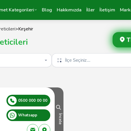
met Kategorileri
Blog
Hakkımızda
İller
İletişim
Mark
eticileri
>
Kırşehir
T
ticileri
İlçe seçin
0500 000 00 00
Whatsapp
İncele