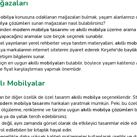
ğazaları
mobilya
konusuna odaklanan mağazaları bulmak, yaşam alanlarınızı da
ilya çözümleri
sunan mağazaları nasıl bulabilirsiniz?
rinden
modern mobilya tasarımı
ve
akıllı mobilya
üzerine arama y
apacağınız aramalar size birçok seçenek sunabilir.
zel yayınlanan yerel rehberler veya tanıtım materyalleri,
akıllı mob
ya markalarının internet sitelerini ziyaret ederek Kırşehir'de bayilik
tişim bilgilerini sunar.
z için en uygun
akıllı mobilyaları
bulabilir, böylece yaşam kalitenizi 
e fiyat karşılaştırması yapmak önemlidir.
lı Mobilyalar
n bir diğer özellik de özel tasarım
akıllı mobilya
seçenekleridir. S
odern mobilya tasarımı
harikaları yaratmak mümkün. Peki, bu özel
ölçülerine, renklerine ve tarzına uygun
akıllı mobilya çözümleri
b
 ya da yatak tercih edebilirsiniz.
değil, aynı zamanda görsel olarak da etkileyici tasarımlar elde edeb
 edilebilen bir kitaplık hayal edin.
nellikle daha yüksek kaliteli malzemeler kullanılarak üretilir ve da