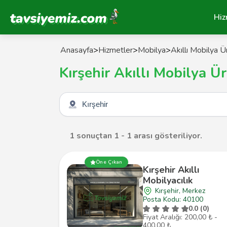
Tavsiyemiz Anasayfa
Hiz
Anasayfa
>
Hizmetler
>
Mobilya
>
Akıllı Mobilya Ür
Kırşehir Akıllı Mobilya Üre
Şehir seçin
1 sonuçtan 1 - 1 arası gösteriliyor.
Öne Çıkan
Kırşehir Akıllı
Mobilyacılık
Kırşehir, Merkez
Posta Kodu: 40100
0.0 (0)
Fiyat Aralığı: 200,00 ₺ -
400,00 ₺