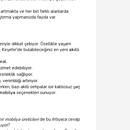
 artmakta ve her biri farklı alanlarda
raştırma yapmanızda fayda var.
riyle dikkat çekiyor. Özellikle yaşam
, Kırşehir'de bulabileceğiniz en yeni
akıllı
eal.
hizmet edebiliyor.
esneklik sağlıyor.
erimliliği artırıyor.
rken, bazı akıllı sehpalar ise kablosuz şarj
 mobilya
seçenekleri sunuyor.
hir mobilya üreticileri
de bu ihtiyaca cevap
nuyor?