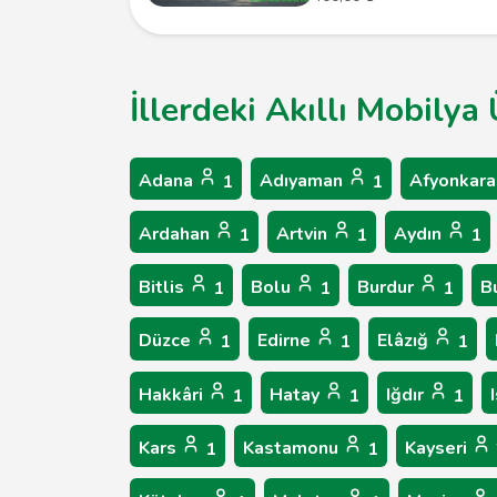
İllerdeki Akıllı Mobilya
Adana
Adıyaman
Afyonkara
1
1
Ardahan
Artvin
Aydın
1
1
1
Bitlis
Bolu
Burdur
B
1
1
1
Düzce
Edirne
Elâzığ
1
1
1
Hakkâri
Hatay
Iğdır
1
1
1
Kars
Kastamonu
Kayseri
1
1