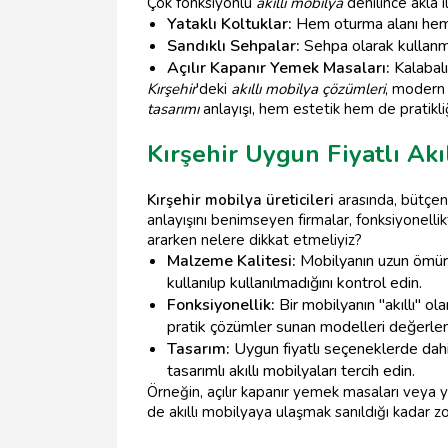
Çok fonksiyonlu
akıllı mobilya
denilince akla 
Yataklı Koltuklar:
Hem oturma alanı hem de
Sandıklı Sehpalar:
Sehpa olarak kullanman
Açılır Kapanır Yemek Masaları:
Kalabalı
Kırşehir
'deki
akıllı mobilya çözümleri
, modern 
tasarımı
anlayışı, hem estetik hem de pratikliğ
Kırşehir Uygun Fiyatlı Akı
Kırşehir mobilya üreticileri
arasında, bütçe
anlayışını benimseyen firmalar, fonksiyone
ararken nelere dikkat etmeliyiz?
Malzeme Kalitesi:
Mobilyanın uzun ömürlü
kullanılıp kullanılmadığını kontrol edin.
Fonksiyonellik:
Bir mobilyanın "akıllı" ola
pratik çözümler sunan modelleri değerlend
Tasarım:
Uygun fiyatlı seçeneklerde dah
tasarımlı akıllı mobilyaları tercih edin.
Örneğin, açılır kapanır yemek masaları veya 
de akıllı mobilyaya ulaşmak sanıldığı kadar zo