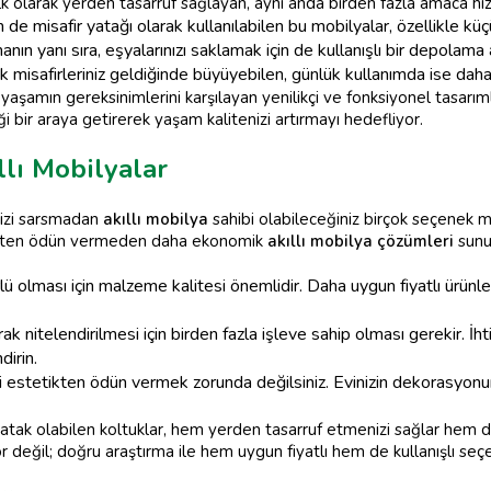
ilk olarak yerden tasarruf sağlayan, aynı anda birden fazla amaca hi
 misafir yatağı olarak kullanılabilen bu mobilyalar, özellikle küçük
ın yanı sıra, eşyalarınızı saklamak için de kullanışlı bir depolama 
k misafirleriniz geldiğinde büyüyebilen, günlük kullanımda ise dah
yaşamın gereksinimlerini karşılayan yenilikçi ve fonksiyonel tasarıml
i bir araya getirerek yaşam kalitenizi artırmayı hedefliyor.
llı Mobilyalar
nizi sarsmadan
akıllı mobilya
sahibi olabileceğiniz birçok seçenek m
llikten ödün vermeden daha ekonomik
akıllı mobilya çözümleri
sunuy
 olması için malzeme kalitesi önemlidir. Daha uygun fiyatlı ürünl
rak nitelendirilmesi için birden fazla işleve sahip olması gerekir. İht
irin.
i estetikten ödün vermek zorunda değilsiniz. Evinizin dekorasyon
yatak olabilen koltuklar, hem yerden tasarruf etmenizi sağlar hem d
r değil; doğru araştırma ile hem uygun fiyatlı hem de kullanışlı seçen