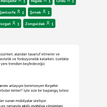
Nevşehir
Niğde
Ordu
1
1
1
Şanlıurfa
Şırnak
1
1
Yozgat
Zonguldak
1
1
çözümleri, alandan tasarruf etmenin ve
estetik ve fonksiyonellik katarken, özellikle
n yeni trendleri keşfedeceğiz.
arımı
anlayışını benimseyen
Kırşehir
iciler kimler? İşte size bir başlangıç listesi:
er sunan mobilyalar üretiyor.
. Aynı zamanda
akıllı mobilya çözümleri