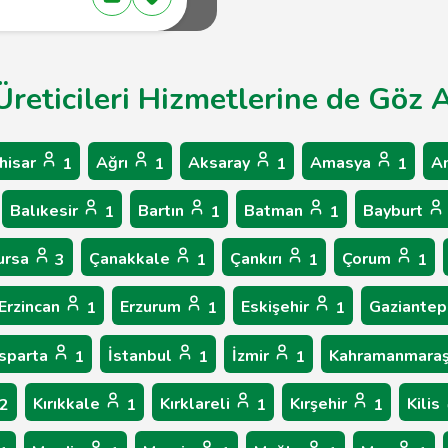
 Üreticileri Hizmetlerine de Göz A
hisar
Ağrı
Aksaray
Amasya
A
1
1
1
1
Balıkesir
Bartın
Batman
Bayburt
1
1
1
ursa
Çanakkale
Çankırı
Çorum
3
1
1
1
Erzincan
Erzurum
Eskişehir
Gaziante
1
1
1
Isparta
İstanbul
İzmir
Kahramanmara
1
1
1
Kırıkkale
Kırklareli
Kırşehir
Kilis
2
1
1
1