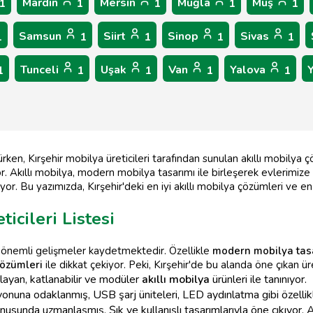
Mardin
Mersin
Muğla
Muş
1
1
1
1
1
Samsun
Siirt
Sinop
Sivas
1
1
1
1
1
Tunceli
Uşak
Van
Yalova
1
1
1
1
1
en, Kırşehir mobilya üreticileri tarafından sunulan akıllı mobilya 
r. Akıllı mobilya, modern mobilya tasarımı ile birleşerek evlerimize 
yor. Bu yazımızda, Kırşehir'deki en iyi akıllı mobilya çözümleri ve e
ticileri Listesi
 önemli gelişmeler kaydetmektedir. Özellikle
modern mobilya tas
çözümleri
ile dikkat çekiyor. Peki, Kırşehir'de bu alanda öne çıkan üret
layan, katlanabilir ve modüler
akıllı mobilya
ürünleri ile tanınıyor.
nuna odaklanmış, USB şarj üniteleri, LED aydınlatma gibi özellikl
usunda uzmanlaşmış. Şık ve kullanışlı tasarımlarıyla öne çıkıyor