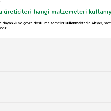
.
ya üreticileri hangi malzemeleri kullanı
llikle dayanıklı ve çevre dostu malzemeler kullanmaktadır. Ahşap, me
edir.
ı mobilya üretimi yapmaktadır.