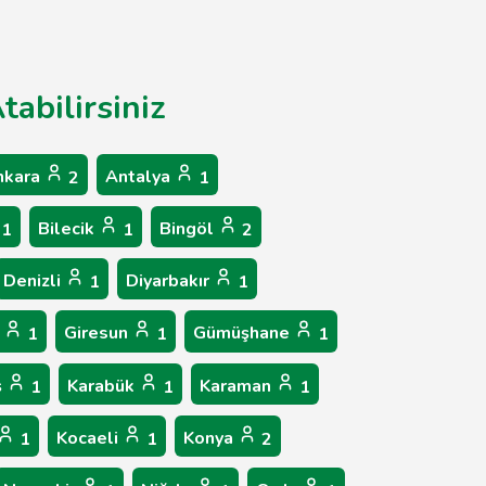
tabilirsiniz
nkara
Antalya
2
1
Bilecik
Bingöl
1
1
2
Denizli
Diyarbakır
1
1
p
Giresun
Gümüşhane
1
1
1
ş
Karabük
Karaman
1
1
1
Kocaeli
Konya
1
1
2