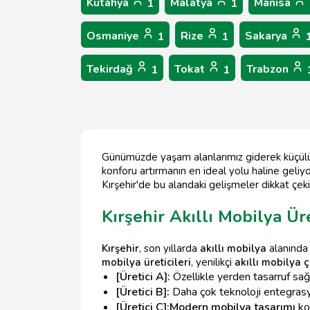
Kütahya
Malatya
Manisa
1
1
Osmaniye
Rize
Sakarya
1
1
Tekirdağ
Tokat
Trabzon
1
1
Günümüzde yaşam alanlarımız giderek küçülürk
konforu artırmanın en ideal yolu haline geliyo
Kırşehir'de bu alandaki gelişmeler dikkat çeki
Kırşehir Akıllı Mobilya Üre
Kırşehir
, son yıllarda
akıllı mobilya
alanında
mobilya üreticileri
, yenilikçi
akıllı mobilya 
[Üretici A]:
Özellikle yerden tasarruf sağ
[Üretici B]:
Daha çok teknoloji entegrasyo
[Üretici C]:
Modern mobilya tasarımı
kon