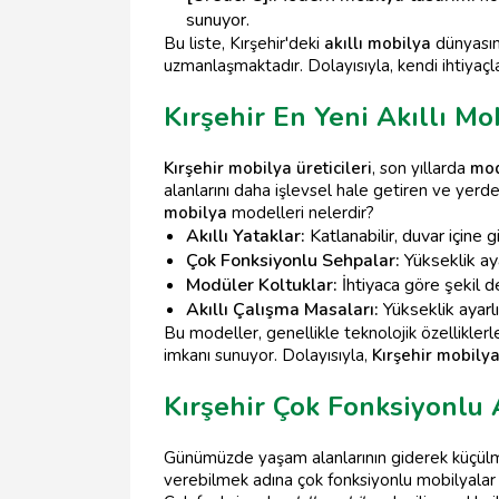
sunuyor.
Bu liste, Kırşehir'deki
akıllı mobilya
dünyasına
uzmanlaşmaktadır. Dolayısıyla, kendi ihtiyaç
Kırşehir En Yeni Akıllı Mo
Kırşehir mobilya üreticileri
, son yıllarda
mod
alanlarını daha işlevsel hale getiren ve yerd
mobilya
modelleri nelerdir?
Akıllı Yataklar:
Katlanabilir, duvar içine 
Çok Fonksiyonlu Sehpalar:
Yükseklik aya
Modüler Koltuklar:
İhtiyaca göre şekil d
Akıllı Çalışma Masaları:
Yükseklik ayarlı,
Bu modeller, genellikle teknolojik özelliklerle
imkanı sunuyor. Dolayısıyla,
Kırşehir mobilya 
Kırşehir Çok Fonksiyonlu 
Günümüzde yaşam alanlarının giderek küçül
verebilmek adına çok fonksiyonlu mobilyalar 