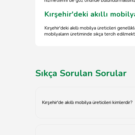
hizmetlerini de göz önünde bulundurmalısınız
Kırşehir'deki akıllı mobil
Kırşehir'deki akıllı mobilya üreticileri gene
mobilyaların üretiminde sıkça tercih edilmekt
Sıkça Sorulan Sorular
Kırşehir'de akıllı mobilya üreticileri kimlerdir?
Kırşehir'de birçok yerel ve ulusal marka, akıll