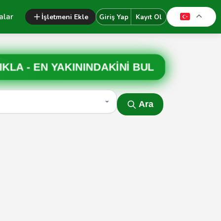
alar
İşletmeni Ekle
Giriş Yap
Kayıt Ol
IKLA -
EN YAKININDAKİNİ BUL
Ara