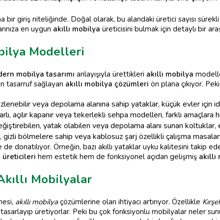
 bir giriş niteliğinde. Doğal olarak, bu alandaki üretici sayısı sürekli
larınıza en uygun
akıllı mobilya
üreticisini bulmak için detaylı bir a
bilya Modelleri
ern mobilya tasarımı
anlayışıyla ürettikleri
akıllı mobilya
modelle
en tasarruf sağlayan
akıllı mobilya çözümleri
ön plana çıkıyor. Peki
gizlenebilir veya depolama alanına sahip yataklar, küçük evler için id
rlı, açılır kapanır veya tekerlekli sehpa modelleri, farklı amaçlara 
eğiştirebilen, yatak olabilen veya depolama alanı sunan koltuklar, 
 gizli bölmelere sahip veya kablosuz şarj özellikli çalışma masaları, v
 de donatılıyor. Örneğin, bazı akıllı yataklar uyku kalitesini takip ede
üreticileri
hem estetik hem de fonksiyonel açıdan gelişmiş
akıllı
Akıllı Mobilyalar
mesi,
akıllı mobilya
çözümlerine olan ihtiyacı artırıyor. Özellikle
Kırşe
tasarlayıp üretiyorlar. Peki bu çok fonksiyonlu mobilyalar neler su