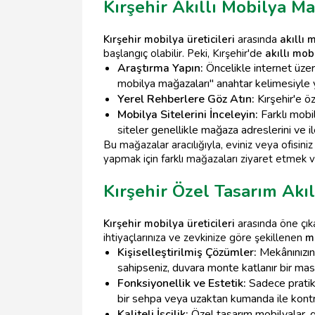
Kırşehir Akıllı Mobilya Ma
Kırşehir mobilya üreticileri
arasında
akıllı 
başlangıç olabilir. Peki, Kırşehir'de
akıllı mob
Araştırma Yapın:
Öncelikle internet üze
mobilya mağazaları" anahtar kelimesiyle y
Yerel Rehberlere Göz Atın:
Kırşehir'e ö
Mobilya Sitelerini İnceleyin:
Farklı mobil
siteler genellikle mağaza adreslerini ve ile
Bu mağazalar aracılığıyla, eviniz veya ofisini
yapmak için farklı mağazaları ziyaret etmek v
Kırşehir Özel Tasarım Akıl
Kırşehir mobilya üreticileri
arasında öne çıka
ihtiyaçlarınıza ve zevkinize göre şekillenen
m
Kişiselleştirilmiş Çözümler:
Mekânınızın 
sahipseniz, duvara monte katlanır bir masa
Fonksiyonellik ve Estetik:
Sadece pratik 
bir sehpa veya uzaktan kumanda ile kontrol
Kaliteli İşçilik:
Özel tasarım mobilyalar, ge