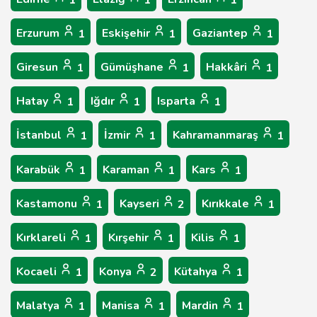
1
1
1
Erzurum
Eskişehir
Gaziantep
1
1
1
Giresun
Gümüşhane
Hakkâri
1
1
1
Hatay
Iğdır
Isparta
1
1
1
İstanbul
İzmir
Kahramanmaraş
1
1
1
Karabük
Karaman
Kars
1
1
1
Kastamonu
Kayseri
Kırıkkale
1
2
1
Kırklareli
Kırşehir
Kilis
1
1
1
Kocaeli
Konya
Kütahya
1
2
1
Malatya
Manisa
Mardin
1
1
1