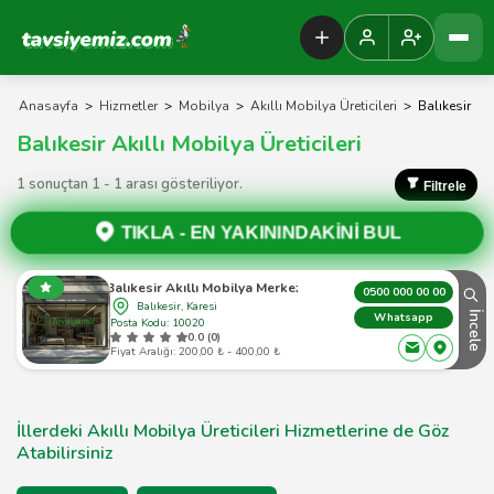
Tavsiyemiz Anasayfa
Anasayfa
>
Hizmetler
>
Mobilya
>
Akıllı Mobilya Üreticileri
>
Balıkesir
Balıkesir Akıllı Mobilya Üreticileri
1 sonuçtan 1 - 1 arası gösteriliyor.
Filtrele
TIKLA -
EN YAKININDAKİNİ BUL
Balıkesir Akıllı Mobilya Merkezi
0500 000 00 00
Balıkesir, Karesi
İncele
Whatsapp
Posta Kodu: 10020
0.0 (0)
Fiyat Aralığı: 200,00 ₺ - 400,00 ₺
İllerdeki Akıllı Mobilya Üreticileri Hizmetlerine de Göz
Atabilirsiniz