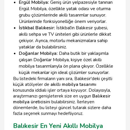
Ergül Mobilya:
Geniş ürün yelpazesiyle tanınan
Ergül Mobilya, özellikle yatak odası ve oturma
grubu çözümlerinde akıllı tasarımlar sunuyor.
Ürünlerinde fonksiyonelliğe önem veriyorlar.
İstikbal Balıkesir:
İstikbal'in Balıkesir şubesi,
akıllı sehpa ve TV üniteleri gibi ürünlerle dikkat
çekiyor. Ayrıca, motorlu mekanizmalara sahip
yataklar da bulabilirsiniz.
Doğanlar Mobilya:
Daha butik bir yaklaşımla
çalışan Doğanlar Mobilya, kişiye özel akıllı
mobilya tasarımlarıyla ön plana çıkıyor. Özellikle
küçük mekanlar için ideal çözümler sunuyorlar.
Bu listedeki firmaların yanı sıra, Balıkesir'deki çeşitli
küçük atölyeler de
akıllı mobilya tasarımı
konusunda iddialı işler ortaya koyuyor. Dolayısıyla,
araştırmanızı genişleterek size en uygun
Balıkesir
mobilya üreticisi
ni bulabilirsiniz. İlerleyen
dönemlerde, bu listeyi güncel tutarak sizlere daha
fazla seçenek sunmayı hedefliyoruz.
Balıkesir En Yeni Akıllı Mobilya