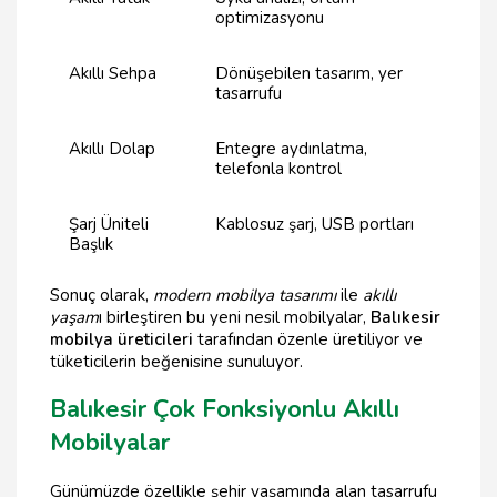
optimizasyonu
Akıllı Sehpa
Dönüşebilen tasarım, yer
tasarrufu
Akıllı Dolap
Entegre aydınlatma,
telefonla kontrol
Şarj Üniteli
Kablosuz şarj, USB portları
Başlık
Sonuç olarak,
modern mobilya tasarımı
ile
akıllı
yaşam
ı birleştiren bu yeni nesil mobilyalar,
Balıkesir
mobilya üreticileri
tarafından özenle üretiliyor ve
tüketicilerin beğenisine sunuluyor.
Balıkesir Çok Fonksiyonlu Akıllı
Mobilyalar
Günümüzde özellikle şehir yaşamında alan tasarrufu