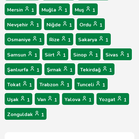
Mersin
Muğla
Muş
1
1
1
Nevşehir
Niğde
Ordu
1
1
1
Osmaniye
Rize
Sakarya
1
1
1
Samsun
Siirt
Sinop
Sivas
1
1
1
1
Şanlıurfa
Şırnak
Tekirdağ
1
1
1
Tokat
Trabzon
Tunceli
1
1
1
Uşak
Van
Yalova
Yozgat
1
1
1
1
Zonguldak
1