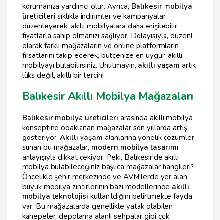
korumanıza yardımcı olur. Ayrıca,
Balıkesir mobilya
üreticileri
sıklıkla indirimler ve kampanyalar
düzenleyerek, akıllı mobilyalara daha erişilebilir
fiyatlarla sahip olmanızı sağlıyor. Dolayısıyla, düzenli
olarak farklı mağazaların ve online platformların
fırsatlarını takip ederek, bütçenize en uygun akıllı
mobilyayı bulabilirsiniz. Unutmayın,
akıllı yaşam
artık
lüks değil, akıllı bir tercih!
Balıkesir Akıllı Mobilya Mağazaları
Balıkesir mobilya üreticileri
arasında akıllı mobilya
konseptine odaklanan mağazalar son yıllarda artış
gösteriyor.
Akıllı yaşam
alanlarına yönelik çözümler
sunan bu mağazalar,
modern mobilya tasarımı
anlayışıyla dikkat çekiyor. Peki, Balıkesir'de akıllı
mobilya bulabileceğiniz başlıca mağazalar hangileri?
Öncelikle şehir merkezinde ve AVM'lerde yer alan
büyük mobilya zincirlerinin bazı modellerinde
akıllı
mobilya teknolojisi
kullanıldığını belirtmekte fayda
var. Bu mağazalarda genellikle yatak olabilen
kanepeler, depolama alanlı sehpalar gibi çok