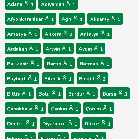
Adana
Adıyaman
1
1
Afyonkarahisar
Ağrı
Aksaray
1
1
1
Amasya
Ankara
Antalya
1
2
1
Ardahan
Artvin
Aydın
1
1
1
Balıkesir
Bartın
Batman
1
1
1
Bayburt
Bilecik
Bingöl
1
1
2
Bitlis
Bolu
Burdur
Bursa
1
1
1
3
Çanakkale
Çankırı
Çorum
1
1
1
Denizli
Diyarbakır
Düzce
1
1
1
Edirne
Elâzığ
Erzincan