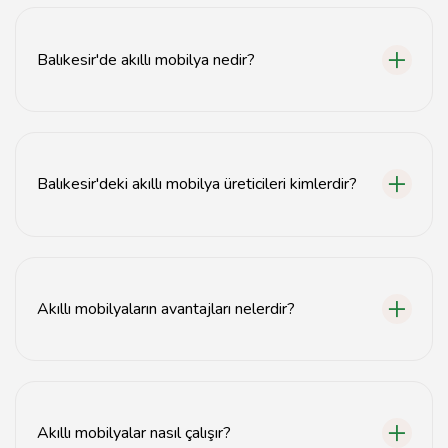
Balıkesir'de akıllı mobilya nedir?
Balıkesir'de akıllı mobilya, teknolojik özelliklerle
donatılmış, kullanıcı konforunu artıran ve yaşam
alanlarını optimize eden modern mobilyalardır.
Balıkesir'deki akıllı mobilya üreticileri kimlerdir?
Balıkesir'deki akıllı mobilya üreticileri, yerel ve ulusal
markalar olup, yenilikçi tasarımlar ve kaliteli
malzemelerle üretim yapmaktadır.
Akıllı mobilyaların avantajları nelerdir?
Akıllı mobilyalar, alan tasarrufu, enerji verimliliği,
kullanıcı dostu özellikler ve estetik tasarımlar sunarak
yaşam kalitesini artırır.
Akıllı mobilyalar nasıl çalışır?