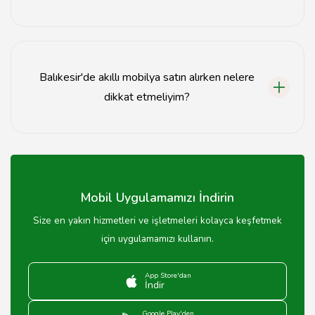
Akıllı mobilyalar, sensörler, uzaktan kontrol sistemleri
ve mobil uygulamalar aracılığıyla kullanıcıların
ihtiyaçlarına göre otomatik olarak ayarlanabilir.
Balıkesir'de akıllı mobilya satın alırken nelere
dikkat etmeliyim?
Kalite, tasarım, teknoloji entegrasyonu ve garanti süresi
gibi faktörlere dikkat ederek akıllı mobilya satın almanız
önerilir.
Mobil Uygulamamızı İndirin
Size en yakın hizmetleri ve işletmeleri kolayca keşfetmek
için uygulamamızı kullanın.
App Store'dan
İndir
Google Play'den