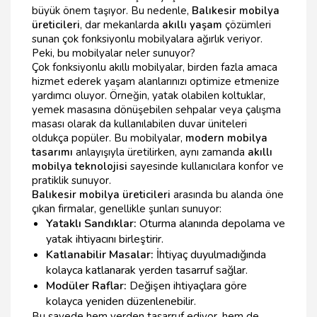
büyük önem taşıyor. Bu nedenle,
Balıkesir mobilya
üreticileri
, dar mekanlarda
akıllı yaşam
çözümleri
sunan çok fonksiyonlu mobilyalara ağırlık veriyor.
Peki, bu mobilyalar neler sunuyor?
Çok fonksiyonlu akıllı mobilyalar, birden fazla amaca
hizmet ederek yaşam alanlarınızı optimize etmenize
yardımcı oluyor. Örneğin, yatak olabilen koltuklar,
yemek masasına dönüşebilen sehpalar veya çalışma
masası olarak da kullanılabilen duvar üniteleri
oldukça popüler. Bu mobilyalar,
modern mobilya
tasarımı
anlayışıyla üretilirken, aynı zamanda
akıllı
mobilya teknolojisi
sayesinde kullanıcılara konfor ve
pratiklik sunuyor.
Balıkesir mobilya üreticileri
arasında bu alanda öne
çıkan firmalar, genellikle şunları sunuyor:
Yataklı Sandıklar:
Oturma alanında depolama ve
yatak ihtiyacını birleştirir.
Katlanabilir Masalar:
İhtiyaç duyulmadığında
kolayca katlanarak yerden tasarruf sağlar.
Modüler Raflar:
Değişen ihtiyaçlara göre
kolayca yeniden düzenlenebilir.
Bu sayede hem yerden tasarruf ediyor, hem de