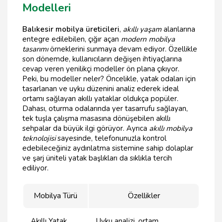
Modelleri
Balıkesir mobilya üreticileri
,
akıllı yaşam
alanlarına
entegre edilebilen, çığır açan
modern mobilya
tasarımı
örneklerini sunmaya devam ediyor. Özellikle
son dönemde, kullanıcıların değişen ihtiyaçlarına
cevap veren yenilikçi modeller ön plana çıkıyor.
Peki, bu modeller neler? Öncelikle, yatak odaları için
tasarlanan ve uyku düzenini analiz ederek ideal
ortamı sağlayan akıllı yataklar oldukça popüler.
Dahası, oturma odalarında yer tasarrufu sağlayan,
tek tuşla çalışma masasına dönüşebilen akıllı
sehpalar da büyük ilgi görüyor. Ayrıca
akıllı mobilya
teknolojisi
sayesinde, telefonunuzla kontrol
edebileceğiniz aydınlatma sistemine sahip dolaplar
ve şarj üniteli yatak başlıkları da sıklıkla tercih
ediliyor.
Mobilya Türü
Özellikler
Akıllı Yatak
Uyku analizi, ortam