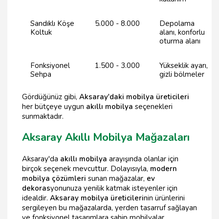
Sandıklı Köşe
5.000 - 8.000
Depolama
Koltuk
alanı, konforlu
oturma alanı
Fonksiyonel
1.500 - 3.000
Yükseklik ayarı,
Sehpa
gizli bölmeler
Gördüğünüz gibi,
Aksaray'daki mobilya üreticileri
her bütçeye uygun
akıllı mobilya
seçenekleri
sunmaktadır.
Aksaray Akıllı Mobilya Mağazaları
Aksaray'da
akıllı mobilya
arayışında olanlar için
birçok seçenek mevcuttur. Dolayısıyla,
modern
mobilya çözümleri
sunan mağazalar,
ev
dekoras
yonunuza yenilik katmak isteyenler için
idealdir.
Aksaray mobilya üreticileri
nin ürünlerini
sergileyen bu mağazalarda, yerden tasarruf sağlayan
ve fonksiyonel tasarımlara sahip mobilyalar