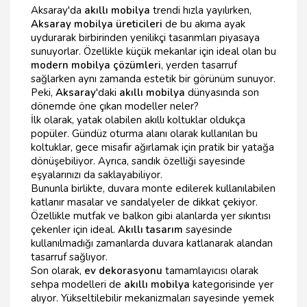
Aksaray'da
akıllı mobilya
trendi hızla yayılırken,
Aksaray mobilya üreticileri
de bu akıma ayak
uydurarak birbirinden yenilikçi tasarımları piyasaya
sunuyorlar. Özellikle küçük mekanlar için ideal olan bu
modern mobilya çözümleri
, yerden tasarruf
sağlarken aynı zamanda estetik bir görünüm sunuyor.
Peki,
Aksaray
'daki
akıllı mobilya
dünyasında son
dönemde öne çıkan modeller neler?
İlk olarak, yatak olabilen akıllı koltuklar oldukça
popüler. Gündüz oturma alanı olarak kullanılan bu
koltuklar, gece misafir ağırlamak için pratik bir yatağa
dönüşebiliyor. Ayrıca, sandık özelliği sayesinde
eşyalarınızı da saklayabiliyor.
Bununla birlikte, duvara monte edilerek kullanılabilen
katlanır masalar ve sandalyeler de dikkat çekiyor.
Özellikle mutfak ve balkon gibi alanlarda yer sıkıntısı
çekenler için ideal.
Akıllı tasarım
sayesinde
kullanılmadığı zamanlarda duvara katlanarak alandan
tasarruf sağlıyor.
Son olarak,
ev dekorasyonu
tamamlayıcısı olarak
sehpa modelleri de
akıllı mobilya
kategorisinde yer
alıyor. Yükseltilebilir mekanizmaları sayesinde yemek