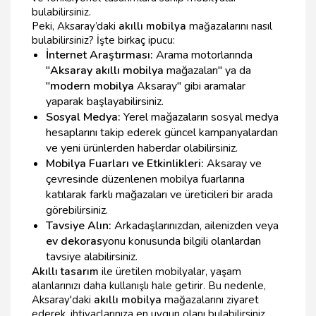
bulabilirsiniz.
Peki, Aksaray’daki
akıllı mobilya
mağazalarını nasıl
bulabilirsiniz? İşte birkaç ipucu:
İnternet Araştırması:
Arama motorlarında
"
Aksaray akıllı mobilya
mağazaları" ya da
"
modern mobilya
Aksaray" gibi aramalar
yaparak başlayabilirsiniz.
Sosyal Medya:
Yerel mağazaların sosyal medya
hesaplarını takip ederek güncel kampanyalardan
ve yeni ürünlerden haberdar olabilirsiniz.
Mobilya Fuarları ve Etkinlikleri:
Aksaray ve
çevresinde düzenlenen mobilya fuarlarına
katılarak farklı mağazaları ve üreticileri bir arada
görebilirsiniz.
Tavsiye Alın:
Arkadaşlarınızdan, ailenizden veya
ev dekoras
yonu konusunda bilgili olanlardan
tavsiye alabilirsiniz.
Akıllı tasarım
ile üretilen mobilyalar, yaşam
alanlarınızı daha kullanışlı hale getirir. Bu nedenle,
Aksaray'daki
akıllı mobilya
mağazalarını ziyaret
ederek, ihtiyaçlarınıza en uygun olanı bulabilirsiniz.