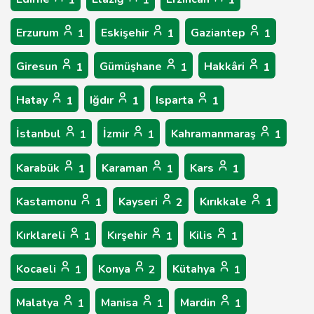
1
1
1
Erzurum
Eskişehir
Gaziantep
1
1
1
Giresun
Gümüşhane
Hakkâri
1
1
1
Hatay
Iğdır
Isparta
1
1
1
İstanbul
İzmir
Kahramanmaraş
1
1
1
Karabük
Karaman
Kars
1
1
1
Kastamonu
Kayseri
Kırıkkale
1
2
1
Kırklareli
Kırşehir
Kilis
1
1
1
Kocaeli
Konya
Kütahya
1
2
1
Malatya
Manisa
Mardin
1
1
1