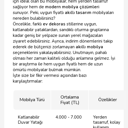
için ideal olan bu mobilyalar, hem yerden tasarruf
sağlıyor hem de
modern mobilya çözümleri
sunuyor. Peki, uygun fiyatlı
akıllı tasarım
mobilyaları
nereden bulabilirsiniz?
Öncelikle, farklı
ev dekoras
stillerine uygun,
katlanabilir yataklardan, sandıklı oturma gruplarına
kadar geniş bir yelpaze sunan yerel mağazaları
ziyaret edebilirsiniz. Ayrıca, indirim dönemlerini takip
ederek de bütçenizi zorlamayan
akıllı mobilya
seçeneklerini yakalayabilirsiniz. Unutmayın, pahalı
olması her zaman kaliteli olduğu anlamına gelmez. İyi
bir araştırma ile hem uygun fiyatlı hem de uzun
ömürlü mobilyalar bulmak mümkün.
İşte size bir fikir vermesi açısından bazı
karşılaştırmalar:
Ortalama
Mobilya Türü
Özellikler
Fiyat (TL)
Katlanabilir
4.000 - 7.000
Yerden
Duvar Yatağı
tasarruf, kolay
kullanım