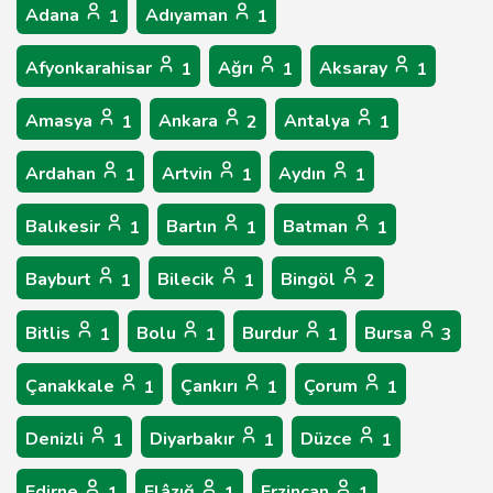
Adana
Adıyaman
1
1
Afyonkarahisar
Ağrı
Aksaray
1
1
1
Amasya
Ankara
Antalya
1
2
1
Ardahan
Artvin
Aydın
1
1
1
Balıkesir
Bartın
Batman
1
1
1
Bayburt
Bilecik
Bingöl
1
1
2
Bitlis
Bolu
Burdur
Bursa
1
1
1
3
Çanakkale
Çankırı
Çorum
1
1
1
Denizli
Diyarbakır
Düzce
1
1
1
Edirne
Elâzığ
Erzincan