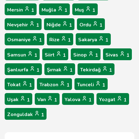
Mersin
Muğla
Muş
1
1
1
Nevşehir
Niğde
Ordu
1
1
1
Osmaniye
Rize
Sakarya
1
1
1
Samsun
Siirt
Sinop
Sivas
1
1
1
1
Şanlıurfa
Şırnak
Tekirdağ
1
1
1
Tokat
Trabzon
Tunceli
1
1
1
Uşak
Van
Yalova
Yozgat
1
1
1
1
Zonguldak
1