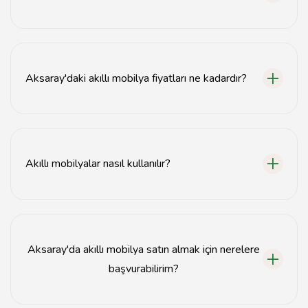
Akıllı mobilyalar, fonksiyonellik, yer tasarrufu ve modern
tasarım gibi avantajlar sunar.
Aksaray'daki akıllı mobilya fiyatları ne kadardır?
Aksaray'daki akıllı mobilya fiyatları, ürünün tasarımına ve
özelliklerine göre değişiklik göstermektedir.
Akıllı mobilyalar nasıl kullanılır?
Akıllı mobilyalar, genellikle uzaktan kontrol edilebilir ve
çeşitli akıllı ev sistemleriyle entegre edilebilir.
Aksaray'da akıllı mobilya satın almak için nerelere
başvurabilirim?