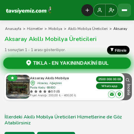
Tavsiyemiz Anasayfa
Anasayfa
>
Hizmetler
>
Mobilya
>
Akıllı Mobilya Üreticileri
>
Aksaray
Aksaray Akıllı Mobilya Üreticileri
1 sonuçtan 1 - 1 arası gösteriliyor.
Filtrele
TIKLA -
EN YAKININDAKİNİ BUL
Aksaray Akıllı Mobilya
0500 000 00 00
Aksaray, Ağaçören
İncele
Whatsapp
Posta Kodu: 68600
0.0 (0)
Fiyat Aralığı: 200,00 ₺ - 400,00 ₺
İllerdeki Akıllı Mobilya Üreticileri Hizmetlerine de Göz
Atabilirsiniz