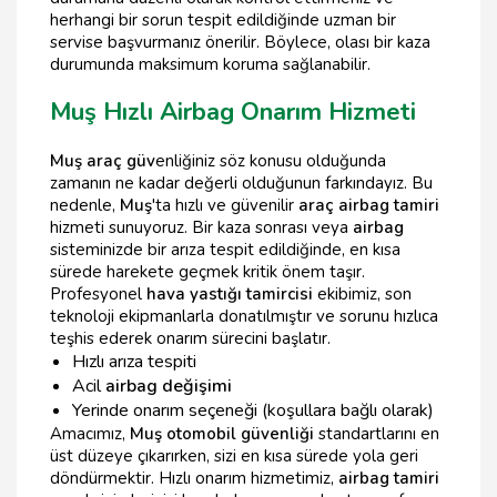
herhangi bir sorun tespit edildiğinde uzman bir
servise başvurmanız önerilir. Böylece, olası bir kaza
durumunda maksimum koruma sağlanabilir.
Muş Hızlı Airbag Onarım Hizmeti
Muş araç güv
enliğiniz söz konusu olduğunda
zamanın ne kadar değerli olduğunun farkındayız. Bu
nedenle,
Muş
'ta hızlı ve güvenilir
araç airbag tamiri
hizmeti sunuyoruz. Bir kaza sonrası veya
airbag
sisteminizde bir arıza tespit edildiğinde, en kısa
sürede harekete geçmek kritik önem taşır.
Profesyonel
hava yastığı tamircisi
ekibimiz, son
teknoloji ekipmanlarla donatılmıştır ve sorunu hızlıca
teşhis ederek onarım sürecini başlatır.
Hızlı arıza tespiti
Acil
airbag değişimi
Yerinde onarım seçeneği (koşullara bağlı olarak)
Amacımız,
Muş otomobil güvenliği
standartlarını en
üst düzeye çıkarırken, sizi en kısa sürede yola geri
döndürmektir. Hızlı onarım hizmetimiz,
airbag tamiri