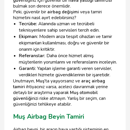
güv
enliğiniz için güvenilir bir
hava yastığı tamircisi
bulmak son derece önemlidir.
Peki, güvenilir bir
airbag değişimi
veya tamiri
hizmetini nasıl ayırt edebilirsiniz?
Tecrübe:
Alanında uzman ve tecrübeli
teknisyenlere sahip servisleri tercih edin.
Ekipman:
Modern arıza tespit cihazları ve tamir
ekipmanları kullanılması, doğru ve güvenilir bir
onarım için kritiktir.
Referanslar:
Daha önce hizmet almış
müşterilerin yorumlarını ve referanslarını inceleyin.
Garanti:
Yapılan işleme garanti veren servisler,
verdikleri hizmete güvendiklerinin bir işaretidir.
Unutmayın,
Muş
'ta yaşıyorsanız ve
araç airbag
tamiri
ihtiyacınız varsa, aceleci davranmak yerine
detaylı bir araştırma yaparak
Muş otomobil
güvenliği
nizi riske atmayın. Yanlış bir seçim, can
güvenliğinizi tehlikeye atabilir.
Muş Airbag Beyin Tamiri
Airbag beyni, bir aracın hava yastığı sisteminin en