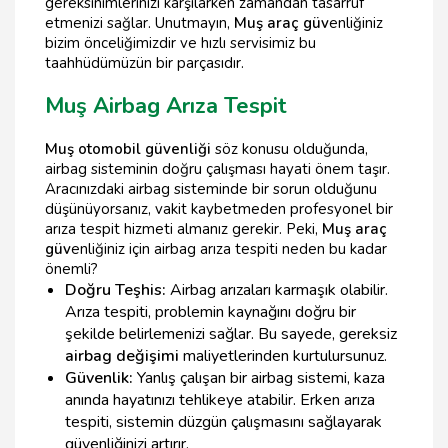
gereksinimlerinizi karşılarken zamandan tasarruf
etmenizi sağlar. Unutmayın,
Muş araç güv
enliğiniz
bizim önceliğimizdir ve hızlı servisimiz bu
taahhüdümüzün bir parçasıdır.
Muş Airbag Arıza Tespit
Muş otomobil güvenliği
söz konusu olduğunda,
airbag sisteminin doğru çalışması hayati önem taşır.
Aracınızdaki airbag sisteminde bir sorun olduğunu
düşünüyorsanız, vakit kaybetmeden profesyonel bir
arıza tespit hizmeti almanız gerekir. Peki,
Muş araç
güv
enliğiniz için airbag arıza tespiti neden bu kadar
önemli?
Doğru Teşhis:
Airbag arızaları karmaşık olabilir.
Arıza tespiti, problemin kaynağını doğru bir
şekilde belirlemenizi sağlar. Bu sayede, gereksiz
airbag değişimi
maliyetlerinden kurtulursunuz.
Güvenlik:
Yanlış çalışan bir airbag sistemi, kaza
anında hayatınızı tehlikeye atabilir. Erken arıza
tespiti, sistemin düzgün çalışmasını sağlayarak
güvenliğinizi artırır.