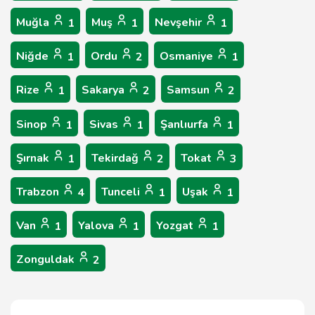
Muğla
Muş
Nevşehir
1
1
1
Niğde
Ordu
Osmaniye
1
2
1
Rize
Sakarya
Samsun
1
2
2
Sinop
Sivas
Şanlıurfa
1
1
1
Şırnak
Tekirdağ
Tokat
1
2
3
Trabzon
Tunceli
Uşak
4
1
1
Van
Yalova
Yozgat
1
1
1
Zonguldak
2