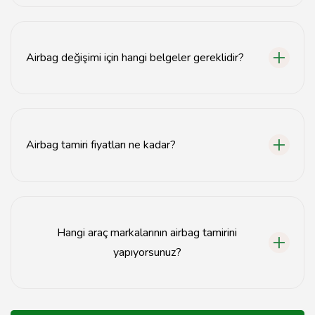
Airbag tamiri genellikle 1-2 saat içinde
tamamlanmaktadır.
Airbag değişimi için hangi belgeler gereklidir?
Airbag değişimi için aracın ruhsatı ve kimlik belgesi
yeterlidir.
Airbag tamiri fiyatları ne kadar?
Airbag tamiri fiyatları, araca ve hasarın durumuna göre
değişiklik göstermektedir.
Hangi araç markalarının airbag tamirini
yapıyorsunuz?
Tüm marka ve model araçların airbag tamirini
yapmaktayız.