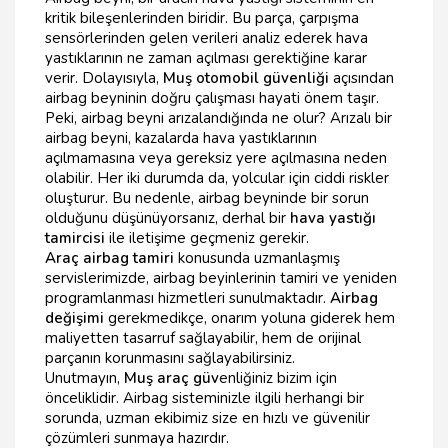
kritik bileşenlerinden biridir. Bu parça, çarpışma
sensörlerinden gelen verileri analiz ederek hava
yastıklarının ne zaman açılması gerektiğine karar
verir. Dolayısıyla,
Muş otomobil güvenliği
açısından
airbag beyninin doğru çalışması hayati önem taşır.
Peki, airbag beyni arızalandığında ne olur? Arızalı bir
airbag beyni, kazalarda hava yastıklarının
açılmamasına veya gereksiz yere açılmasına neden
olabilir. Her iki durumda da, yolcular için ciddi riskler
oluşturur. Bu nedenle, airbag beyninde bir sorun
olduğunu düşünüyorsanız, derhal bir
hava yastığı
tamircisi
ile iletişime geçmeniz gerekir.
Araç airbag tamiri
konusunda uzmanlaşmış
servislerimizde, airbag beyinlerinin tamiri ve yeniden
programlanması hizmetleri sunulmaktadır.
Airbag
değişimi
gerekmedikçe, onarım yoluna giderek hem
maliyetten tasarruf sağlayabilir, hem de orijinal
parçanın korunmasını sağlayabilirsiniz.
Unutmayın,
Muş araç güv
enliğiniz bizim için
önceliklidir. Airbag sisteminizle ilgili herhangi bir
sorunda, uzman ekibimiz size en hızlı ve güvenilir
çözümleri sunmaya hazırdır.