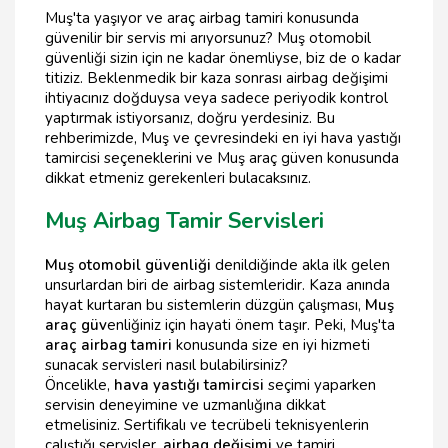
Muş'ta yaşıyor ve araç airbag tamiri konusunda
güvenilir bir servis mi arıyorsunuz? Muş otomobil
güvenliği sizin için ne kadar önemliyse, biz de o kadar
titiziz. Beklenmedik bir kaza sonrası airbag değişimi
ihtiyacınız doğduysa veya sadece periyodik kontrol
yaptırmak istiyorsanız, doğru yerdesiniz. Bu
rehberimizde, Muş ve çevresindeki en iyi hava yastığı
tamircisi seçeneklerini ve Muş araç güven konusunda
dikkat etmeniz gerekenleri bulacaksınız.
Muş Airbag Tamir Servisleri
Muş otomobil güvenliği
denildiğinde akla ilk gelen
unsurlardan biri de airbag sistemleridir. Kaza anında
hayat kurtaran bu sistemlerin düzgün çalışması,
Muş
araç güv
enliğiniz için hayati önem taşır. Peki, Muş'ta
araç airbag tamiri
konusunda size en iyi hizmeti
sunacak servisleri nasıl bulabilirsiniz?
Öncelikle,
hava yastığı tamircisi
seçimi yaparken
servisin deneyimine ve uzmanlığına dikkat
etmelisiniz. Sertifikalı ve tecrübeli teknisyenlerin
çalıştığı servisler,
airbag değişimi
ve tamiri