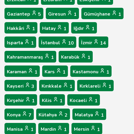
1
1
1
Gaziantep
Giresun
Gümüşhane
5
1
1
Hakkâri
Hatay
Iğdır
1
1
1
Isparta
İstanbul
İzmir
1
10
14
Kahramanmaraş
Karabük
1
1
Karaman
Kars
Kastamonu
1
1
1
Kayseri
Kırıkkale
Kırklareli
3
1
1
Kırşehir
Kilis
Kocaeli
1
1
1
Konya
Kütahya
Malatya
7
2
1
Manisa
Mardin
Mersin
1
1
1