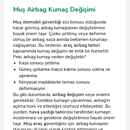
Muş Airbag Kumaş Değişimi
Muş otomobil güvenliği
söz konusu olduğunda,
hasar görmüş airbag kumaşlarının değiştirilmesi
büyük önem taşır. Çünkü yırtılmış veya deforme
olmuş bir airbag, kaza anında beklenen korumayı
sağlayamaz. Bu nedenle,
araç airbag tamiri
kapsamında kumaş değişimi de kritik bir hizmettir.
Peki, airbag kumaşı neden değiştirilir?
Kaza sonucu yırtılma
Güneş ışınlarına maruz kalma sonucu solma ve
yıpranma
Kimyasal maddelerle temas sonucu
deformasyon
Bu gibi durumlarda,
airbag değişimi
veya onarımı
gerekebilir. Özellikle kumaşın yıpranması, airbag'in
açılma hızını ve etkinliğini olumsuz etkileyebilir. Bu
yüzden,
hava yastığı tamircisi
tarafından kumaşın
incelenmesi ve gerekirse değiştirilmesi hayati önem
taşır.
Muş araç güv
enliğiniz için, airbag kumaşının
durumunu düzenli olarak kontrol ettirmeniz ve