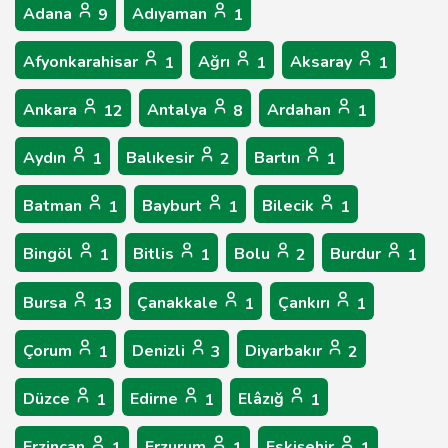
Adana
Adıyaman
9
1
Afyonkarahisar
Ağrı
Aksaray
1
1
1
Ankara
Antalya
Ardahan
12
8
1
Aydın
Balıkesir
Bartın
1
2
1
Batman
Bayburt
Bilecik
1
1
1
Bingöl
Bitlis
Bolu
Burdur
1
1
2
1
Bursa
Çanakkale
Çankırı
13
1
1
Çorum
Denizli
Diyarbakır
1
3
2
Düzce
Edirne
Elâzığ
1
1
1
Erzincan
Erzurum
Eskişehir