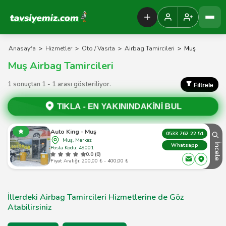
Tavsiyemiz Anasayfa
Anasayfa
>
Hizmetler
>
Oto / Vasıta
>
Airbag Tamircileri
>
Muş
Muş Airbag Tamircileri
1 sonuçtan 1 - 1 arası gösteriliyor.
Filtrele
TIKLA -
EN YAKININDAKİNİ BUL
Auto King - Muş
0533 762 22 51
Muş, Merkez
İncele
Whatsapp
Posta Kodu: 49001
0.0 (0)
Fiyat Aralığı: 200,00 ₺ - 400,00 ₺
İllerdeki Airbag Tamircileri Hizmetlerine de Göz
Atabilirsiniz