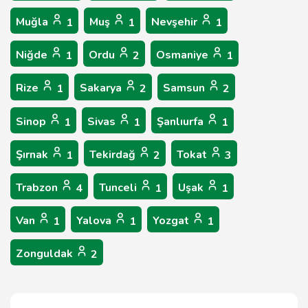
Muğla
Muş
Nevşehir
1
1
1
Niğde
Ordu
Osmaniye
1
2
1
Rize
Sakarya
Samsun
1
2
2
Sinop
Sivas
Şanlıurfa
1
1
1
Şırnak
Tekirdağ
Tokat
1
2
3
Trabzon
Tunceli
Uşak
4
1
1
Van
Yalova
Yozgat
1
1
1
Zonguldak
2