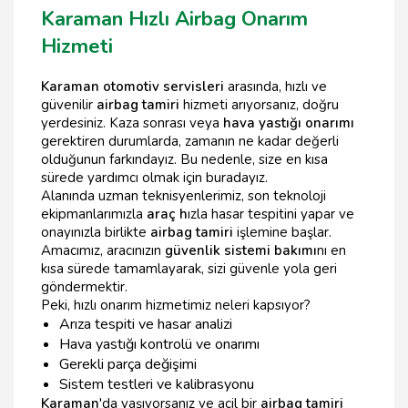
Karaman Hızlı Airbag Onarım
Hizmeti
Karaman otomotiv servisleri
arasında, hızlı ve
güvenilir
airbag tamiri
hizmeti arıyorsanız, doğru
yerdesiniz. Kaza sonrası veya
hava yastığı onarımı
gerektiren durumlarda, zamanın ne kadar değerli
olduğunun farkındayız. Bu nedenle, size en kısa
sürede yardımcı olmak için buradayız.
Alanında uzman teknisyenlerimiz, son teknoloji
ekipmanlarımızla
araç h
ızla hasar tespitini yapar ve
onayınızla birlikte
airbag tamiri
işlemine başlar.
Amacımız, aracınızın
güvenlik sistemi bakımı
nı en
kısa sürede tamamlayarak, sizi güvenle yola geri
göndermektir.
Peki, hızlı onarım hizmetimiz neleri kapsıyor?
Arıza tespiti ve hasar analizi
Hava yastığı kontrolü ve onarımı
Gerekli parça değişimi
Sistem testleri ve kalibrasyonu
Karaman
'da yaşıyorsanız ve acil bir
airbag tamiri