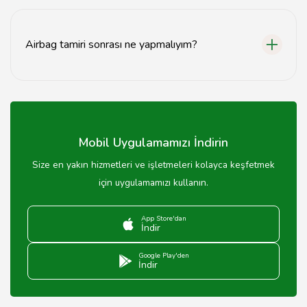
Airbag tamiri fiyatları, arızanın türüne ve servisin fiyat
politikasına göre değişiklik göstermektedir. Genellikle,
tamir maliyetleri 500 TL'den başlayarak 2000 TL'ye
Airbag tamiri sonrası ne yapmalıyım?
kadar çıkabilir.
Airbag tamiri sonrası, aracınızın hava yastığı sisteminin
düzgün çalıştığından emin olmak için servisten onay
almanız önemlidir. Ayrıca, tamir sonrası aracınızı bir süre
dikkatli kullanmalısınız.
Mobil Uygulamamızı İndirin
Size en yakın hizmetleri ve işletmeleri kolayca keşfetmek
için uygulamamızı kullanın.
App Store'dan
İndir
Google Play'den
İndir