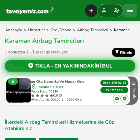
Tavsiyemiz Anasayfa
Anasayfa
>
Hizmetler
>
Oto / Vasıta
>
Airbag Tamircileri
>
Karaman
Karaman Airbag Tamircileri
1 sonuçtan 1 - 1 arası gösteriliyor.
Filtrele
TIKLA -
EN YAKININDAKİNİ BUL
Karaman Oto Kaporta Ve Hasar Onarim Merkezi
0544 476 51 92
Karaman, Merkez
İncele
Whatsapp
Posta Kodu: 70110
0.0 (0)
Fiyat Aralığı: 500,00 ₺ - 5.000,00 ₺
İllerdeki Airbag Tamircileri Hizmetlerine de Göz
Atabilirsiniz