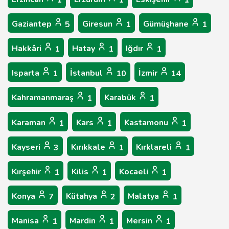
1
1
1
Gaziantep
Giresun
Gümüşhane
5
1
1
Hakkâri
Hatay
Iğdır
1
1
1
Isparta
İstanbul
İzmir
1
10
14
Kahramanmaraş
Karabük
1
1
Karaman
Kars
Kastamonu
1
1
1
Kayseri
Kırıkkale
Kırklareli
3
1
1
Kırşehir
Kilis
Kocaeli
1
1
1
Konya
Kütahya
Malatya
7
2
1
Manisa
Mardin
Mersin
1
1
1