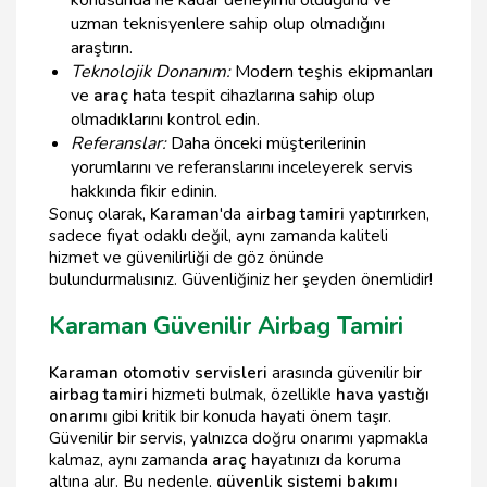
uzman teknisyenlere sahip olup olmadığını
araştırın.
Teknolojik Donanım:
Modern teşhis ekipmanları
ve
araç h
ata tespit cihazlarına sahip olup
olmadıklarını kontrol edin.
Referanslar:
Daha önceki müşterilerinin
yorumlarını ve referanslarını inceleyerek servis
hakkında fikir edinin.
Sonuç olarak,
Karaman
'da
airbag tamiri
yaptırırken,
sadece fiyat odaklı değil, aynı zamanda kaliteli
hizmet ve güvenilirliği de göz önünde
bulundurmalısınız. Güvenliğiniz her şeyden önemlidir!
Karaman Güvenilir Airbag Tamiri
Karaman otomotiv servisleri
arasında güvenilir bir
airbag tamiri
hizmeti bulmak, özellikle
hava yastığı
onarımı
gibi kritik bir konuda hayati önem taşır.
Güvenilir bir servis, yalnızca doğru onarımı yapmakla
kalmaz, aynı zamanda
araç h
ayatınızı da koruma
altına alır. Bu nedenle,
güvenlik sistemi bakımı