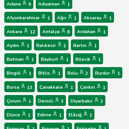
Adana
Adıyaman
9
1
Afyonkarahisar
Ağrı
Aksaray
1
1
1
Ankara
Antalya
Ardahan
12
8
1
Aydın
Balıkesir
Bartın
1
2
1
Batman
Bayburt
Bilecik
1
1
1
Bingöl
Bitlis
Bolu
Burdur
1
1
2
1
Bursa
Çanakkale
Çankırı
13
1
1
Çorum
Denizli
Diyarbakır
1
3
2
Düzce
Edirne
Elâzığ
1
1
1
Erzincan
Erzurum
Eskişehir