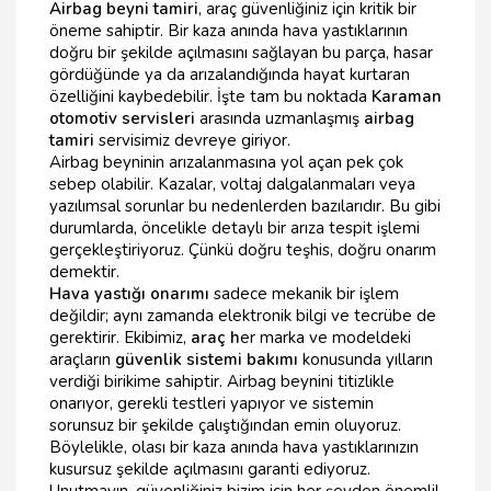
Airbag beyni tamiri
, araç güvenliğiniz için kritik bir
öneme sahiptir. Bir kaza anında hava yastıklarının
doğru bir şekilde açılmasını sağlayan bu parça, hasar
gördüğünde ya da arızalandığında hayat kurtaran
özelliğini kaybedebilir. İşte tam bu noktada
Karaman
otomotiv servisleri
arasında uzmanlaşmış
airbag
tamiri
servisimiz devreye giriyor.
Airbag beyninin arızalanmasına yol açan pek çok
sebep olabilir. Kazalar, voltaj dalgalanmaları veya
yazılımsal sorunlar bu nedenlerden bazılarıdır. Bu gibi
durumlarda, öncelikle detaylı bir arıza tespit işlemi
gerçekleştiriyoruz. Çünkü doğru teşhis, doğru onarım
demektir.
Hava yastığı onarımı
sadece mekanik bir işlem
değildir; aynı zamanda elektronik bilgi ve tecrübe de
gerektirir. Ekibimiz,
araç h
er marka ve modeldeki
araçların
güvenlik sistemi bakımı
konusunda yılların
verdiği birikime sahiptir. Airbag beynini titizlikle
onarıyor, gerekli testleri yapıyor ve sistemin
sorunsuz bir şekilde çalıştığından emin oluyoruz.
Böylelikle, olası bir kaza anında hava yastıklarınızın
kusursuz şekilde açılmasını garanti ediyoruz.
Unutmayın, güvenliğiniz bizim için her şeyden önemli!