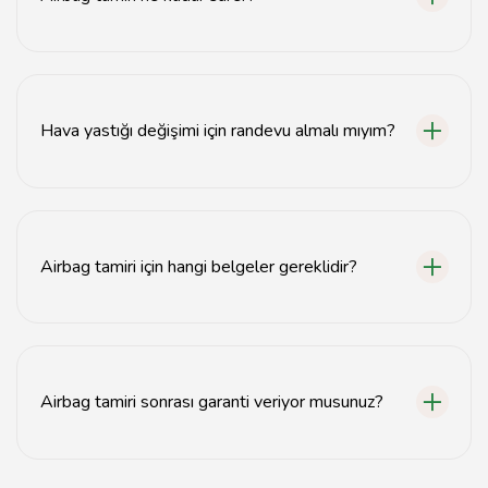
Airbag tamiri genellikle 1-2 saat sürmektedir, ancak
aracın durumuna bağlı olarak bu süre değişebilir.
Hava yastığı değişimi için randevu almalı mıyım?
Evet, hava yastığı değişimi için önceden randevu
almanız önerilir.
Airbag tamiri için hangi belgeler gereklidir?
Airbag tamiri için aracın ruhsatı ve kimlik belgesi
yeterlidir.
Airbag tamiri sonrası garanti veriyor musunuz?
Evet, airbag tamiri sonrası belirli bir süre garanti