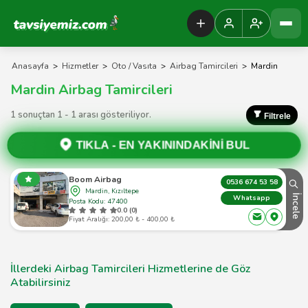
Tavsiyemiz Anasayfa
Anasayfa
>
Hizmetler
>
Oto / Vasıta
>
Airbag Tamircileri
>
Mardin
Mardin Airbag Tamircileri
1 sonuçtan 1 - 1 arası gösteriliyor.
Filtrele
TIKLA -
EN YAKININDAKİNİ BUL
Boom Airbag
0536 674 53 58
Mardin, Kızıltepe
İncele
Whatsapp
Posta Kodu: 47400
0.0 (0)
Fiyat Aralığı: 200,00 ₺ - 400,00 ₺
İllerdeki Airbag Tamircileri Hizmetlerine de Göz
Atabilirsiniz