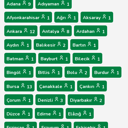
Adana
Adıyaman
9
1
Afyonkarahisar
Ağrı
Aksaray
1
1
1
Ankara
Antalya
Ardahan
12
8
1
Aydın
Balıkesir
Bartın
1
2
1
Batman
Bayburt
Bilecik
1
1
1
Bingöl
Bitlis
Bolu
Burdur
1
1
2
1
Bursa
Çanakkale
Çankırı
13
1
1
Çorum
Denizli
Diyarbakır
1
3
2
Düzce
Edirne
Elâzığ
1
1
1
Erzincan
Erzurum
Eskişehir