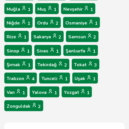
Muğla
Muş
Nevşehir
1
1
1
Niğde
Ordu
Osmaniye
1
2
1
Rize
Sakarya
Samsun
1
2
2
Sinop
Sivas
Şanlıurfa
1
1
1
Şırnak
Tekirdağ
Tokat
1
2
3
Trabzon
Tunceli
Uşak
4
1
1
Van
Yalova
Yozgat
1
1
1
Zonguldak
2