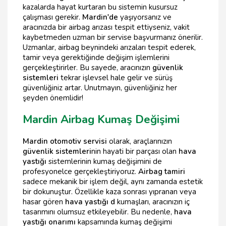
kazalarda hayat kurtaran bu sistemin kusursuz
çalışması gerekir.
Mardin'de
yaşıyorsanız ve
aracınızda bir airbag arızası tespit ettiyseniz, vakit
kaybetmeden uzman bir servise başvurmanız önerilir.
Uzmanlar, airbag beynindeki arızaları tespit ederek,
tamir veya gerektiğinde değişim işlemlerini
gerçekleştirirler. Bu sayede, aracınızın
güvenlik
sistemleri
tekrar işlevsel hale gelir ve sürüş
güvenliğiniz artar. Unutmayın, güvenliğiniz her
şeyden önemlidir!
Mardin Airbag Kumaş Değişimi
Mardin otomotiv servisi
olarak, araçlarınızın
güvenlik sistemleri
nin hayati bir parçası olan
hava
yastığı
sistemlerinin kumaş değişimini de
profesyonelce gerçekleştiriyoruz.
Airbag tamiri
sadece mekanik bir işlem değil, aynı zamanda estetik
bir dokunuştur. Özellikle kaza sonrası yıpranan veya
hasar gören
hava yastığı d
kumaşları, aracınızın iç
tasarımını olumsuz etkileyebilir. Bu nedenle,
hava
yastığı onarımı
kapsamında kumaş değişimi