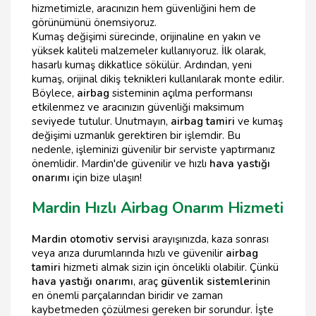
hizmetimizle, aracınızın hem güvenliğini hem de
görünümünü önemsiyoruz.
Kumaş değişimi sürecinde, orijinaline en yakın ve
yüksek kaliteli malzemeler kullanıyoruz. İlk olarak,
hasarlı kumaş dikkatlice sökülür. Ardından, yeni
kumaş, orijinal dikiş teknikleri kullanılarak monte edilir.
Böylece,
airbag
sisteminin açılma performansı
etkilenmez ve aracınızın güvenliği maksimum
seviyede tutulur. Unutmayın,
airbag tamiri
ve kumaş
değişimi uzmanlık gerektiren bir işlemdir. Bu
nedenle, işleminizi güvenilir bir serviste yaptırmanız
önemlidir. Mardin'de güvenilir ve hızlı
hava yastığı
onarımı
için bize ulaşın!
Mardin Hızlı Airbag Onarım Hizmeti
Mardin otomotiv servisi
arayışınızda, kaza sonrası
veya arıza durumlarında hızlı ve güvenilir
airbag
tamiri
hizmeti almak sizin için öncelikli olabilir. Çünkü
hava yastığı onarımı
, araç
güvenlik sistemleri
nin
en önemli parçalarından biridir ve zaman
kaybetmeden çözülmesi gereken bir sorundur. İşte