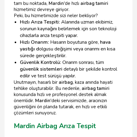
tam bu noktada,
Mardin
'de hızlı
airbag tamiri
hizmetimiz devreye giriyor.
Peki, bu hizmetimizde sizi neler bekliyor?
Hızlı Arıza Tespiti:
Alanında uzman ekibimiz,
sorunun kaynağını belirlemek için son teknoloji
cihazlarla arıza tespiti yapar.
Hızlı Onarım:
Hasarın boyutuna göre,
hava
yastığı d
olgusu değişimi veya onarımı en kısa
sürede gerçekleştirilir.
Güvenlik Kontrolü:
Onarım sonrası, tüm
güvenlik sistemleri
detaylı bir şekilde kontrol
edilir ve test sürüşü yapılır.
Unutmayın, hasarlı bir
airbag
, kaza anında hayati
tehlike oluşturabilir. Bu nedenle,
airbag tamiri
konusunda hızlı ve profesyonel destek almak
önemlidir.
Mardin
'deki servisimizde, aracınızın
güvenliğini ön planda tutarak, en hızlı ve etkili
çözümleri sunuyoruz.
Mardin Airbag Arıza Tespit