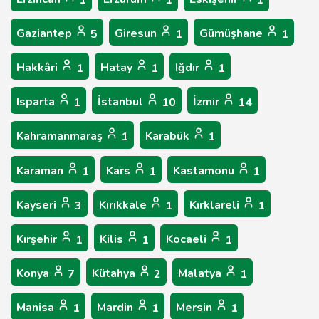
1
1
1
Gaziantep
Giresun
Gümüşhane
5
1
1
Hakkâri
Hatay
Iğdır
1
1
1
Isparta
İstanbul
İzmir
1
10
14
Kahramanmaraş
Karabük
1
1
Karaman
Kars
Kastamonu
1
1
1
Kayseri
Kırıkkale
Kırklareli
3
1
1
Kırşehir
Kilis
Kocaeli
1
1
1
Konya
Kütahya
Malatya
7
2
1
Manisa
Mardin
Mersin
1
1
1