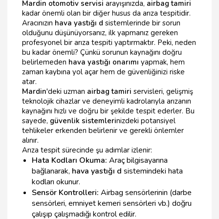
Mardin otomotiv servisi
arayışınızda,
airbag tamiri
kadar önemli olan bir diğer husus da arıza tespitidir.
Aracınızın
hava yastığı d
sistemlerinde bir sorun
olduğunu düşünüyorsanız, ilk yapmanız gereken
profesyonel bir arıza tespiti yaptırmaktır. Peki, neden
bu kadar önemli? Çünkü sorunun kaynağını doğru
belirlemeden
hava yastığı onarımı
yapmak, hem
zaman kaybına yol açar hem de güvenliğinizi riske
atar.
Mardin
'deki uzman
airbag tamiri
servisleri, gelişmiş
teknolojik cihazlar ve deneyimli kadrolarıyla arızanın
kaynağını hızlı ve doğru bir şekilde tespit ederler. Bu
sayede,
güvenlik sistemleri
nizdeki potansiyel
tehlikeler erkenden belirlenir ve gerekli önlemler
alınır.
Arıza tespit sürecinde şu adımlar izlenir:
Hata Kodları Okuma:
Araç bilgisayarına
bağlanarak,
hava yastığı d
sistemindeki hata
kodları okunur.
Sensör Kontrolleri:
Airbag sensörlerinin (darbe
sensörleri, emniyet kemeri sensörleri vb.) doğru
çalışıp çalışmadığı kontrol edilir.