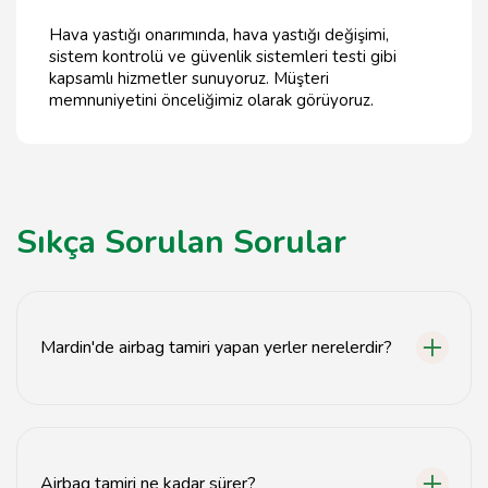
Hava yastığı onarımında, hava yastığı değişimi,
sistem kontrolü ve güvenlik sistemleri testi gibi
kapsamlı hizmetler sunuyoruz. Müşteri
memnuniyetini önceliğimiz olarak görüyoruz.
Sıkça Sorulan Sorular
Mardin'de airbag tamiri yapan yerler nerelerdir?
Mardin'de airbag tamiri yapan birçok otomotiv servisi
bulunmaktadır. Detaylı bilgi için web sitemizi ziyaret
edebilirsiniz.
Airbag tamiri ne kadar sürer?