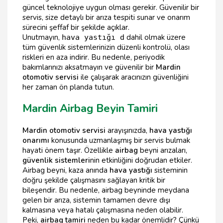
güncel teknolojiye uygun olması gerekir. Güvenilir bir
servis, size detaylı bir arıza tespiti sunar ve onarım
sürecini şeffaf bir şekilde açıklar.
Unutmayın,
dahil olmak üzere
hava yastığı d
tüm güvenlik sistemlerinizin düzenli kontrolü, olası
riskleri en aza indirir. Bu nedenle, periyodik
bakımlarınızı aksatmayın ve güvenilir bir
Mardin
otomotiv servisi
ile çalışarak aracınızın güvenliğini
her zaman ön planda tutun.
Mardin Airbag Beyin Tamiri
Mardin otomotiv servisi
arayışınızda,
hava yastığı
onarımı
konusunda uzmanlaşmış bir servis bulmak
hayati önem taşır. Özellikle
airbag
beyni arızaları,
güvenlik sistemleri
nin etkinliğini doğrudan etkiler.
Airbag beyni, kaza anında
hava yastığı
sisteminin
doğru şekilde çalışmasını sağlayan kritik bir
bileşendir. Bu nedenle, airbag beyninde meydana
gelen bir arıza, sistemin tamamen devre dışı
kalmasına veya hatalı çalışmasına neden olabilir.
Peki,
airbag tamiri
neden bu kadar önemlidir? Çünkü