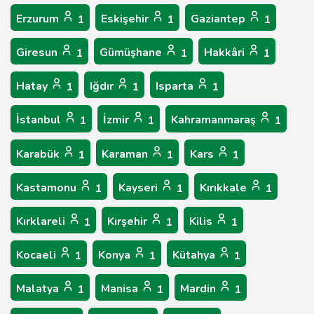
Erzurum
Eskişehir
Gaziantep
1
1
1
Giresun
Gümüşhane
Hakkâri
1
1
1
Hatay
Iğdır
Isparta
1
1
1
İstanbul
İzmir
Kahramanmaraş
1
1
1
Karabük
Karaman
Kars
1
1
1
Kastamonu
Kayseri
Kırıkkale
1
1
1
Kırklareli
Kırşehir
Kilis
1
1
1
Kocaeli
Konya
Kütahya
1
1
1
Malatya
Manisa
Mardin
1
1
1