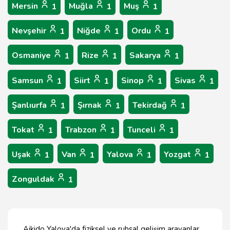
Mersin
Muğla
Muş
1
1
1
Nevşehir
Niğde
Ordu
1
1
1
Osmaniye
Rize
Sakarya
1
1
1
Samsun
Siirt
Sinop
Sivas
1
1
1
1
Şanlıurfa
Şırnak
Tekirdağ
1
1
1
Tokat
Trabzon
Tunceli
1
1
1
Uşak
Van
Yalova
Yozgat
1
1
1
1
Zonguldak
1
Aikido Yalova'da fiziksel ve ruhsal gelişim arayanlar