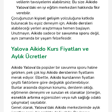
velilerin tavsiyelerini alabilirsiniz. Bu size
Aikido
Yalova
'daki en iyi eğitim merkezleri hakkında fikir
verebilir.
Çocuğunuzun
kişisel gelişim
yolculuğuna katkıda
bulunacak bu eşsiz deneyim için,
Aikido dersleri
alabileceği yerleri araştırmaya hemen başlayın.
Unutmayın,
Aikido
sadece bir
savunma sporu
değil,
aynı zamanda bir yaşam felsefesidir.
Yalova Aikido Kurs Fiyatları ve
Aylık Ücretler
Aikido Yalova
'da popüler bir savunma sporu haline
gelirken, pek çok kişi
Aikido dersleri
nin fiyatlarını
merak ediyor. Elbette,
Aikido kursları
nın fiyatları
çeşitli faktörlere göre değişiklik gösterebiliyor.
Bunlar arasında dojonun konumu, derslerin sıklığı,
eğitmenin deneyimi ve sunulan ek olanaklar (örneğin,
esneklik artırma
egzersizleri veya
ruh sağlığı
odaklı
çalışmalar) sayılabilir.
Genel olarak,
Yalova
'daki
Aikido
merkezlerinde aylık