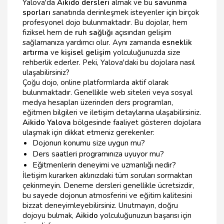
Yalova'da
Aikido dersleri
almak ve bu
savunma
sporları
sanatında derinleşmek isteyenler için birçok
profesyonel dojo bulunmaktadır. Bu dojolar, hem
fiziksel hem de
ruh sağlığı
açısından gelişim
sağlamanıza yardımcı olur. Aynı zamanda
esneklik
artırma
ve
kişisel gelişim
yolculuğunuzda size
rehberlik ederler. Peki, Yalova'daki bu dojolara nasıl
ulaşabilirsiniz?
Çoğu dojo, online platformlarda aktif olarak
bulunmaktadır. Genellikle web siteleri veya sosyal
medya hesapları üzerinden ders programları,
eğitmen bilgileri ve iletişim detaylarına ulaşabilirsiniz.
Aikido Yalova
bölgesinde faaliyet gösteren dojolara
ulaşmak için dikkat etmeniz gerekenler:
Dojonun konumu size uygun mu?
Ders saatleri programınıza uyuyor mu?
Eğitmenlerin deneyimi ve uzmanlığı nedir?
İletişim kurarken aklınızdaki tüm soruları sormaktan
çekinmeyin. Deneme dersleri genellikle ücretsizdir,
bu sayede dojonun atmosferini ve eğitim kalitesini
bizzat deneyimleyebilirsiniz. Unutmayın, doğru
dojoyu bulmak,
Aikido
yolculuğunuzun başarısı için