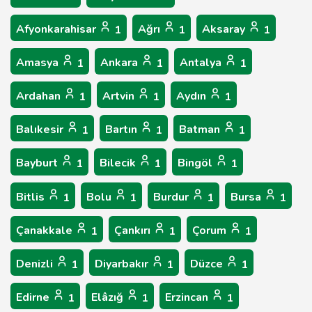
Afyonkarahisar
Ağrı
Aksaray
1
1
1
Amasya
Ankara
Antalya
1
1
1
Ardahan
Artvin
Aydın
1
1
1
Balıkesir
Bartın
Batman
1
1
1
Bayburt
Bilecik
Bingöl
1
1
1
Bitlis
Bolu
Burdur
Bursa
1
1
1
1
Çanakkale
Çankırı
Çorum
1
1
1
Denizli
Diyarbakır
Düzce
1
1
1
Edirne
Elâzığ
Erzincan
1
1
1