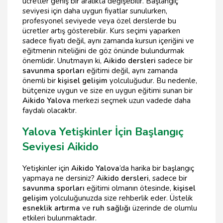
ücretler geniş bir aralıkta değişebilir. Başlangıç
seviyesi için daha uygun fiyatlar sunulurken,
profesyonel seviyede veya özel derslerde bu
ücretler artış gösterebilir. Kurs seçimi yaparken
sadece fiyatı değil, aynı zamanda kursun içeriğini ve
eğitmenin niteliğini de göz önünde bulundurmak
önemlidir. Unutmayın ki,
Aikido dersleri
sadece bir
savunma sporları
eğitimi değil, aynı zamanda
önemli bir
kişisel gelişim
yolculuğudur. Bu nedenle,
bütçenize uygun ve size en uygun eğitimi sunan bir
Aikido Yalova
merkezi seçmek uzun vadede daha
faydalı olacaktır.
Yalova Yetişkinler İçin Başlangıç
Seviyesi Aikido
Yetişkinler için
Aikido Yalova
’da harika bir başlangıç
yapmaya ne dersiniz?
Aikido dersleri
, sadece bir
savunma sporları
eğitimi olmanın ötesinde,
kişisel
gelişim
yolculuğunuzda size rehberlik eder. Üstelik
esneklik artırma
ve
ruh sağlığı
üzerinde de olumlu
etkileri bulunmaktadır.