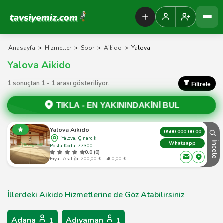
Tavsiyemiz Anasayfa
Anasayfa
>
Hizmetler
>
Spor
>
Aikido
>
Yalova
Yalova Aikido
1 sonuçtan 1 - 1 arası gösteriliyor.
Filtrele
TIKLA -
EN YAKININDAKİNİ BUL
Yalova Aikido
0500 000 00 00
Yalova, Çınarcık
İncele
Whatsapp
Posta Kodu: 77300
0.0 (0)
Fiyat Aralığı: 200,00 ₺ - 400,00 ₺
İllerdeki Aikido Hizmetlerine de Göz Atabilirsiniz
Adana
Adıyaman
1
1