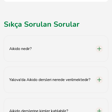
Sıkça Sorulan Sorular
Aikido nedir?
Aikido, Japon kökenli bir savunma sanatı olup, rakibi
kontrol etmeye ve zararı en aza indirmeye odaklanır.
Yalova'da Aikido dersleri nerede verilmektedir?
Yalova'da Aikido dersleri çeşitli spor salonlarında ve
dövüş sanatları okullarında verilmektedir.
Aikido derslerine kimler katılabilir?