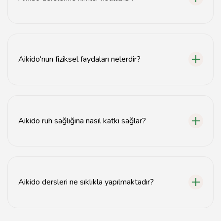
Aikido derslerine her yaştan ve seviyeden katılımcı
kabul edilmektedir.
Aikido'nun fiziksel faydaları nelerdir?
Aikido, esnekliği artırır, kas gücünü geliştirir ve genel
fiziksel dayanıklılığı artırır.
Aikido ruh sağlığına nasıl katkı sağlar?
Aikido, zihinsel odaklanmayı artırır, stresle başa çıkmayı
kolaylaştırır ve kişisel gelişimi destekler.
Aikido dersleri ne sıklıkla yapılmaktadır?
Aikido dersleri genellikle haftada birkaç kez