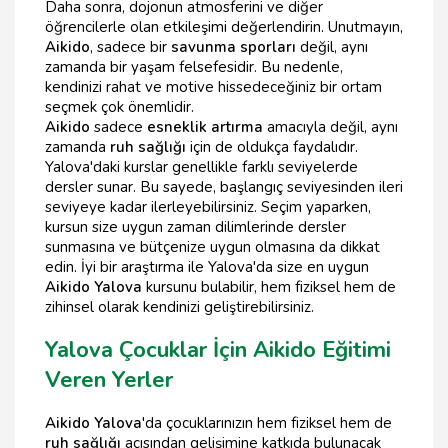
Daha sonra, dojonun atmosferini ve diğer
öğrencilerle olan etkileşimi değerlendirin. Unutmayın,
Aikido
, sadece bir
savunma sporları
değil, aynı
zamanda bir yaşam felsefesidir. Bu nedenle,
kendinizi rahat ve motive hissedeceğiniz bir ortam
seçmek çok önemlidir.
Aikido
sadece
esneklik artırma
amacıyla değil, aynı
zamanda
ruh sağlığı
için de oldukça faydalıdır.
Yalova'daki kurslar genellikle farklı seviyelerde
dersler sunar. Bu sayede, başlangıç seviyesinden ileri
seviyeye kadar ilerleyebilirsiniz. Seçim yaparken,
kursun size uygun zaman dilimlerinde dersler
sunmasına ve bütçenize uygun olmasına da dikkat
edin. İyi bir araştırma ile Yalova'da size en uygun
Aikido Yalova
kursunu bulabilir, hem fiziksel hem de
zihinsel olarak kendinizi geliştirebilirsiniz.
Yalova Çocuklar İçin Aikido Eğitimi
Veren Yerler
Aikido Yalova
'da çocuklarınızın hem fiziksel hem de
ruh sağlığı
açısından gelişimine katkıda bulunacak