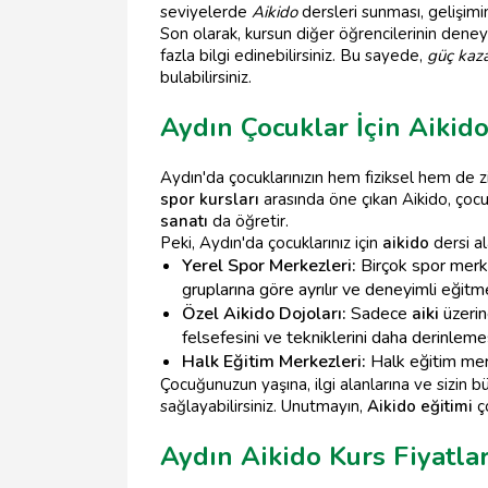
seviyelerde
Aikido
dersleri sunması, gelişimi
Son olarak, kursun diğer öğrencilerinin deney
fazla bilgi edinebilirsiniz. Bu sayede,
güç ka
bulabilirsiniz.
Aydın Çocuklar İçin Aikido
Aydın'da çocuklarınızın hem fiziksel hem de z
spor kursları
arasında öne çıkan Aikido, çocu
sanatı
da öğretir.
Peki, Aydın'da çocuklarınız için
aikido
dersi al
Yerel Spor Merkezleri:
Birçok spor merke
gruplarına göre ayrılır ve deneyimli eğitme
Özel Aikido Dojoları:
Sadece
aiki
üzerin
felsefesini ve tekniklerini daha derinlem
Halk Eğitim Merkezleri:
Halk eğitim merk
Çocuğunuzun yaşına, ilgi alanlarına ve sizin
sağlayabilirsiniz. Unutmayın,
Aikido eğitimi
ço
Aydın Aikido Kurs Fiyatlar