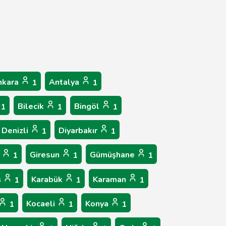
nkara
Antalya
1
1
Bilecik
Bingöl
1
1
1
Denizli
Diyarbakır
1
1
p
Giresun
Gümüşhane
1
1
1
ş
Karabük
Karaman
1
1
1
Kocaeli
Konya
1
1
1