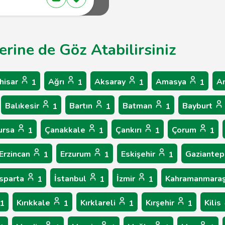
erine de Göz Atabilirsiniz
hisar
Ağrı
Aksaray
Amasya
A
1
1
1
1
Balıkesir
Bartın
Batman
Bayburt
1
1
1
ursa
Çanakkale
Çankırı
Çorum
1
1
1
1
Erzincan
Erzurum
Eskişehir
Gaziante
1
1
1
Isparta
İstanbul
İzmir
Kahramanmara
1
1
1
Kırıkkale
Kırklareli
Kırşehir
Kilis
1
1
1
1