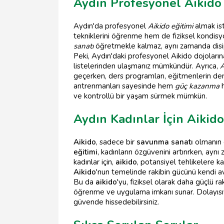
Aydın Profesyonel Aikido D
Aydın'da profesyonel
Aikido eğitimi
almak ist
tekniklerini öğrenme hem de fiziksel kondisy
sanatı
öğretmekle kalmaz, aynı zamanda disipli
Peki, Aydın'daki profesyonel Aikido dojolarına 
listelerinden ulaşmanız mümkündür. Ayrıca,
A
geçerken, ders programları, eğitmenlerin d
antrenmanları sayesinde hem
güç kazanma
ve kontrollü bir yaşam sürmek mümkün.
Aydın Kadınlar İçin Aikid
Aikido
, sadece bir
savunma sanatı
olmanın öt
eğitimi
, kadınların özgüvenini artırırken, ay
kadınlar için,
aikido
, potansiyel tehlikelere k
Aikido
'nun temelinde rakibin gücünü kendi av
Bu da
aikido
'yu, fiziksel olarak daha güçlü rak
öğrenme ve uygulama imkanı sunar. Dolayısıyla
güvende hissedebilirsiniz.