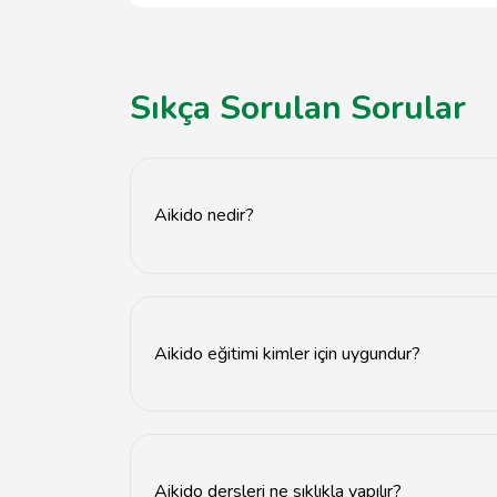
Sıkça Sorulan Sorular
Aikido nedir?
Aikido, Japon kökenli bir savunma sanatıdır v
Aikido eğitimi kimler için uygundur?
Aikido eğitimi her yaş grubundan ve fiziksel yet
Aikido dersleri ne sıklıkla yapılır?