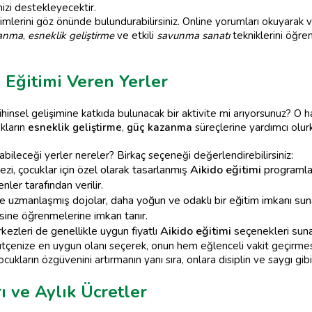
nizi destekleyecektir.
imlerini göz önünde bulundurabilirsiniz. Online yorumları okuyarak 
zanma
,
esneklik geliştirme
ve etkili
savunma sanatı
tekniklerini öğre
 Eğitimi Veren Yerler
ihinsel gelişimine katkıda bulunacak bir aktivite mi arıyorsunuz? O 
kların
esneklik geliştirme
,
güç kazanma
süreçlerine yardımcı olur
abileceği yerler nereler? Birkaç seçeneği değerlendirebilirsiniz:
zi, çocuklar için özel olarak tasarlanmış
Aikido eğitimi
programlar
nler tarafından verilir.
e uzmanlaşmış dojolar, daha yoğun ve odaklı bir eğitim imkanı suna
esine öğrenmelerine imkan tanır.
ezleri de genellikle uygun fiyatlı
Aikido eğitimi
seçenekleri suna
 bütçenize en uygun olanı seçerek, onun hem eğlenceli vakit geçirme
cukların özgüvenini artırmanın yanı sıra, onlara disiplin ve saygı gib
ı ve Aylık Ücretler