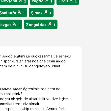
Nevşehir
Niğde
Ordu
1
1
1
Şanlıurfa
Şırnak
1
1
Yozgat
Zonguldak
1
1
ar! Aikido eğitimi ile güç kazanma ve esneklik
n spor kursları arasında öne çıkan aikido,
 hem de ruhunuzu dengeleyebilirsiniz.
vunma sanatı
öğreniminizde hem de
 bulabilirsiniz?
doğru bir şekilde aktarabilir ve size kişisel
elikli tercihiniz olmalı.
i ekipmana sahip olmalıdır. Ayrıca, farklı