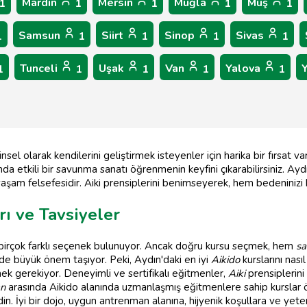
Mardin
Mersin
Muğla
Muş
1
1
1
1
1
Samsun
Siirt
Sinop
Sivas
1
1
1
1
1
Tunceli
Uşak
Van
Yalova
1
1
1
1
1
el olarak kendilerini geliştirmek isteyenler için harika bir fırsat v
da etkili bir savunma sanatı öğrenmenin keyfini çıkarabilirsiniz. Aydı
yaşam felsefesidir. Aiki prensiplerini benimseyerek, hem bedeninizi
rı ve Tavsiyeler
 birçok farklı seçenek bulunuyor. Ancak doğru kursu seçmek, hem
sa
de büyük önem taşıyor. Peki, Aydın'daki en iyi
Aikido
kurslarını nasıl
k gerekiyor. Deneyimli ve sertifikalı eğitmenler,
Aiki
prensiplerini 
rı
arasında Aikido alanında uzmanlaşmış eğitmenlere sahip kurslar önc
. İyi bir dojo, uygun antrenman alanına, hijyenik koşullara ve yeterl