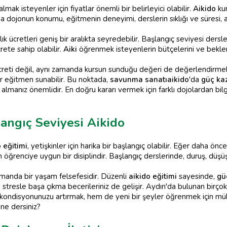
almak isteyenler için fiyatlar önemli bir belirleyici olabilir.
Aikido
kur
da dojonun konumu, eğitmenin deneyimi, derslerin sıklığı ve süresi, 
lık ücretleri geniş bir aralıkta seyredebilir. Başlangıç seviyesi dersler
ete sahip olabilir.
Aiki
öğrenmek isteyenlerin bütçelerini ve beklen
creti değil, aynı zamanda kursun sunduğu değeri de değerlendirmek g
r eğitmen sunabilir. Bu noktada,
savunma sanatı
aikido
'da
güç k
im almanız önemlidir. En doğru kararı vermek için farklı dojolardan 
langıç Seviyesi Aikido
 eğitimi
, yetişkinler için harika bir başlangıç olabilir. Eğer daha önc
 öğrenciye uygun bir disiplindir. Başlangıç derslerinde, duruş, düşüş
amanda bir yaşam felsefesidir. Düzenli
aikido eğitimi
sayesinde,
gü
tresle başa çıkma becerileriniz de gelişir. Aydın'da bulunan birçok d
 kondisyonunuzu artırmak, hem de yeni bir şeyler öğrenmek için müke
 ne dersiniz?