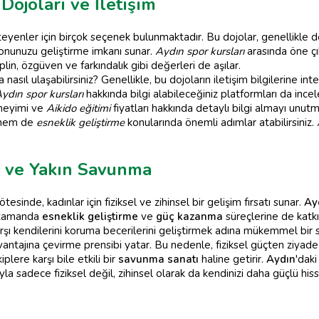
ojoları ve İletişim
eyenler için birçok seçenek bulunmaktadır. Bu dojolar, genellikle
onunuzu geliştirme imkanı sunar.
Aydın spor kursları
arasında öne çı
n, özgüven ve farkındalık gibi değerleri de aşılar.
nasıl ulaşabilirsiniz? Genellikle, bu dojoların iletişim bilgilerine i
ydın spor kursları
hakkında bilgi alabileceğiniz platformları da incele
eneyimi ve
Aikido eğitimi
fiyatları hakkında detaylı bilgi almayı unut
hem de
esneklik geliştirme
konularında önemli adımlar atabilirsiniz.
o ve Yakın Savunma
esinde, kadınlar için fiziksel ve zihinsel bir gelişim fırsatı sunar.
Ay
nı zamanda
esneklik geliştirme
ve
güç kazanma
süreçlerine de katkı
arşı kendilerini koruma becerilerini geliştirmek adına mükemmel bir 
antajına çevirme prensibi yatar. Bu nedenle, fiziksel güçten ziyad
iplere karşı bile etkili bir
savunma sanatı
haline getirir.
Aydın
'dak
 sadece fiziksel değil, zihinsel olarak da kendinizi daha güçlü hiss