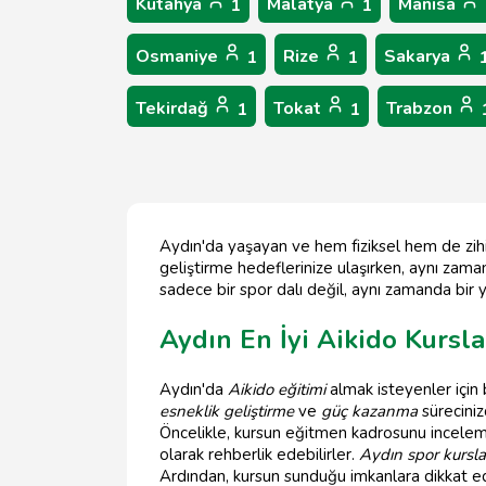
Kütahya
Malatya
Manisa
1
1
Osmaniye
Rize
Sakarya
1
1
Tekirdağ
Tokat
Trabzon
1
1
Aydın'da yaşayan ve hem fiziksel hem de zihins
geliştirme hedeflerinize ulaşırken, aynı zaman
sadece bir spor dalı değil, aynı zamanda bir 
Aydın En İyi Aikido Kursla
Aydın'da
Aikido eğitimi
almak isteyenler için
esneklik geliştirme
ve
güç kazanma
süreciniz
Öncelikle, kursun eğitmen kadrosunu inceleme
olarak rehberlik edebilirler.
Aydın spor kursla
Ardından, kursun sunduğu imkanlara dikkat edin