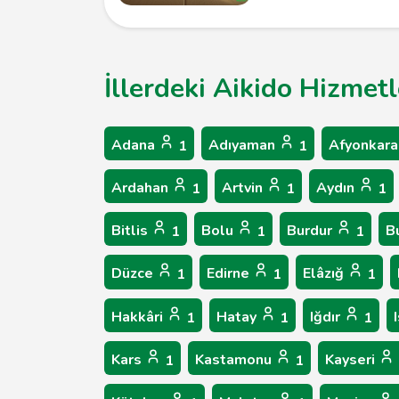
İllerdeki Aikido Hizmetl
Adana
Adıyaman
Afyonkara
1
1
Ardahan
Artvin
Aydın
1
1
1
Bitlis
Bolu
Burdur
B
1
1
1
Düzce
Edirne
Elâzığ
1
1
1
Hakkâri
Hatay
Iğdır
1
1
1
Kars
Kastamonu
Kayseri
1
1