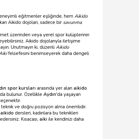
 deneyimli eğitmenler eşliğinde, hem
Aikido
kan Aikido dojoları, sadece bir
savunma
nternet üzerinden veya yerel spor kulüplerinin
yebilirsiniz. Aikido dojolarıyla iletişime
mayın. Unutmayın ki, düzenli
Aikido
Aiki
felsefesini benimseyerek daha dengeli
dın spor kursları
arasında yer alan
aikido
da bulunur. Özellikle
Aydın
'da yaşayan
seçenektir.
e teknik ve doğru pozisyon alma önemlidir.
i
aikido
dersleri, kadınlara bu teknikleri
edersiniz. Kısacası,
aiki
ile kendinizi daha