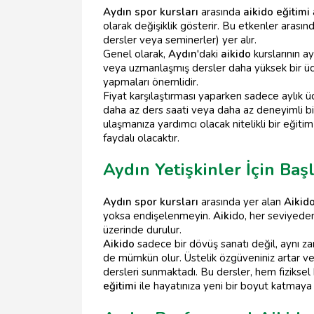
Aydın spor kursları
arasında
aikido eğitimi
olarak değişiklik gösterir. Bu etkenler arasın
dersler veya seminerler) yer alır.
Genel olarak,
Aydın
'daki
aikido
kurslarının ay
veya uzmanlaşmış dersler daha yüksek bir ücr
yapmaları önemlidir.
Fiyat karşılaştırması yaparken sadece aylık ü
daha az ders saati veya daha az deneyimli bi
ulaşmanıza yardımcı olacak nitelikli bir eğit
faydalı olacaktır.
Aydın Yetişkinler İçin Baş
Aydın spor kursları
arasında yer alan
Aikido
yoksa endişelenmeyin.
Aiki
do, her seviyeden
üzerinde durulur.
Aikido
sadece bir dövüş sanatı değil, aynı z
de mümkün olur. Üstelik özgüveniniz artar ve s
dersleri sunmaktadı. Bu dersler, hem fiziksel
eğitimi
ile hayatınıza yeni bir boyut katmaya