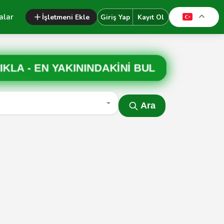
alar
İşletmeni Ekle
Giriş Yap
Kayıt Ol
IKLA -
EN YAKININDAKİNİ BUL
Ara