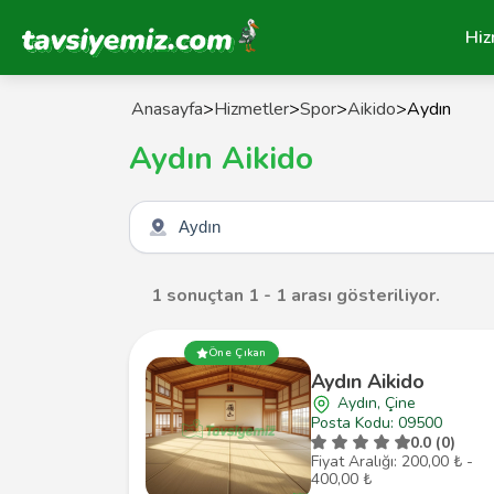
Tavsiyemiz Anasayfa
Hiz
Anasayfa
>
Hizmetler
>
Spor
>
Aikido
>
Aydın
Aydın Aikido
Şehir seçin
1 sonuçtan 1 - 1 arası gösteriliyor.
Öne Çıkan
Aydın Aikido
Aydın, Çine
Posta Kodu: 09500
0.0 (0)
Fiyat Aralığı: 200,00 ₺ -
400,00 ₺