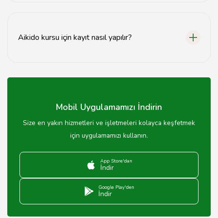
Aikido dersleri, çocuklardan yetişkinlere kadar geniş bir
yaş aralığına açıktır.
Aikido kursu için kayıt nasıl yapılır?
Aikido kursuna kayıt olmak için ilgili dövüş sanatları
okulunun web sitesinden veya doğrudan iletişime
geçerek kayıt olabilirsiniz.
Mobil Uygulamamızı İndirin
Size en yakın hizmetleri ve işletmeleri kolayca keşfetmek
için uygulamamızı kullanın.
App Store'dan
İndir
Google Play'den
İndir