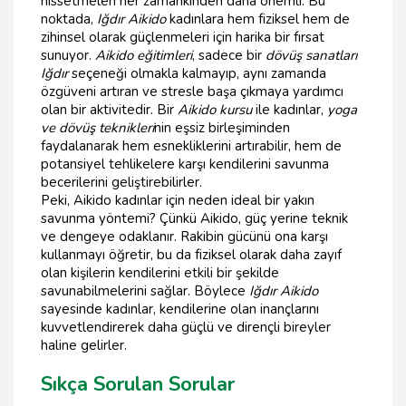
hissetmeleri her zamankinden daha önemli. Bu
noktada,
Iğdır Aikido
kadınlara hem fiziksel hem de
zihinsel olarak güçlenmeleri için harika bir fırsat
sunuyor.
Aikido eğitimleri
, sadece bir
dövüş sanatları
Iğdır
seçeneği olmakla kalmayıp, aynı zamanda
özgüveni artıran ve stresle başa çıkmaya yardımcı
olan bir aktivitedir. Bir
Aikido kursu
ile kadınlar,
yoga
ve dövüş teknikleri
nin eşsiz birleşiminden
faydalanarak hem esnekliklerini artırabilir, hem de
potansiyel tehlikelere karşı kendilerini savunma
becerilerini geliştirebilirler.
Peki, Aikido kadınlar için neden ideal bir yakın
savunma yöntemi? Çünkü Aikido, güç yerine teknik
ve dengeye odaklanır. Rakibin gücünü ona karşı
kullanmayı öğretir, bu da fiziksel olarak daha zayıf
olan kişilerin kendilerini etkili bir şekilde
savunabilmelerini sağlar. Böylece
Iğdır Aikido
sayesinde kadınlar, kendilerine olan inançlarını
kuvvetlendirerek daha güçlü ve dirençli bireyler
haline gelirler.
Sıkça Sorulan Sorular