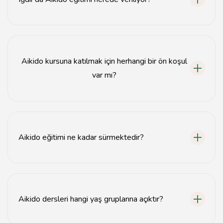
Iğdır'da Aikido eğitimi, özel dövüş sanatları okullarında
ve spor salonlarında verilmektedir.
Aikido kursuna katılmak için herhangi bir ön koşul
var mı?
Aikido kursuna katılmak için herhangi bir ön koşul yoktur;
her seviyeden katılımcıya açıktır.
Aikido eğitimi ne kadar sürmektedir?
Aikido eğitimi genellikle haftada 2-3 kez yapılan
seanslarla sürmektedir.
Aikido dersleri hangi yaş gruplarına açıktır?