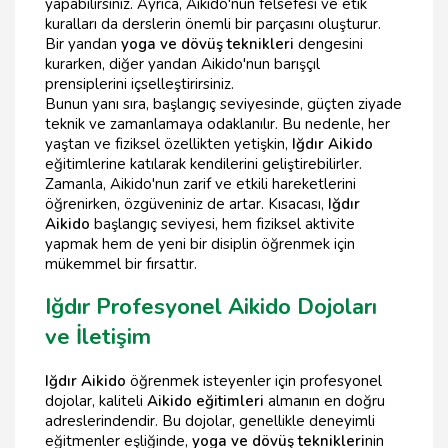
yapabilirsiniz. Ayrıca, Aikido'nun felsefesi ve etik
kuralları da derslerin önemli bir parçasını oluşturur.
Bir yandan
yoga ve dövüş teknikleri
dengesini
kurarken, diğer yandan Aikido'nun barışçıl
prensiplerini içselleştirirsiniz.
Bunun yanı sıra, başlangıç seviyesinde, güçten ziyade
teknik ve zamanlamaya odaklanılır. Bu nedenle, her
yaştan ve fiziksel özellikten yetişkin,
Iğdır Aikido
eğitimlerine katılarak kendilerini geliştirebilirler.
Zamanla, Aikido'nun zarif ve etkili hareketlerini
öğrenirken, özgüveniniz de artar. Kısacası,
Iğdır
Aikido
başlangıç seviyesi, hem fiziksel aktivite
yapmak hem de yeni bir disiplin öğrenmek için
mükemmel bir fırsattır.
Iğdır Profesyonel Aikido Dojoları
ve İletişim
Iğdır Aikido
öğrenmek isteyenler için profesyonel
dojolar, kaliteli
Aikido eğitimleri
almanın en doğru
adreslerindendir. Bu dojolar, genellikle deneyimli
eğitmenler eşliğinde,
yoga ve dövüş teknikleri
nin