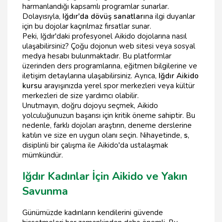
harmanlandığı kapsamlı programlar sunarlar.
Dolayısıyla,
Iğdır'da dövüş sanatları
na ilgi duyanlar
için bu dojolar kaçırılmaz fırsatlar sunar.
Peki, Iğdır'daki profesyonel Aikido dojolarına nasıl
ulaşabilirsiniz? Çoğu dojonun web sitesi veya sosyal
medya hesabı bulunmaktadır. Bu platformlar
üzerinden ders programlarına, eğitmen bilgilerine ve
iletişim detaylarına ulaşabilirsiniz. Ayrıca,
Iğdır Aikido
kursu
arayışınızda yerel spor merkezleri veya kültür
merkezleri de size yardımcı olabilir.
Unutmayın, doğru dojoyu seçmek, Aikido
yolculuğunuzun başarısı için kritik öneme sahiptir. Bu
nedenle, farklı dojoları araştırın, deneme derslerine
katılın ve size en uygun olanı seçin. Nihayetinde,
s
,
disiplinli bir çalışma ile Aikido'da ustalaşmak
mümkündür.
Iğdır Kadınlar İçin Aikido ve Yakın
Savunma
Günümüzde kadınların kendilerini güvende