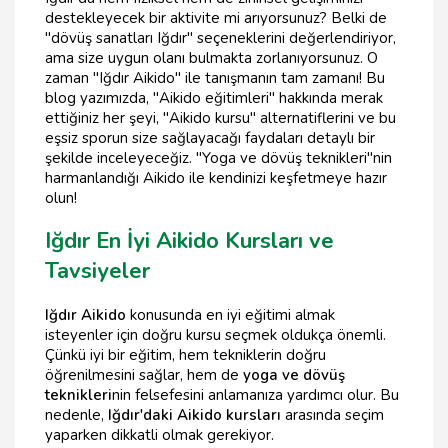
destekleyecek bir aktivite mi arıyorsunuz? Belki de
"dövüş sanatları Iğdır" seçeneklerini değerlendiriyor,
ama size uygun olanı bulmakta zorlanıyorsunuz. O
zaman "Iğdır Aikido" ile tanışmanın tam zamanı! Bu
blog yazımızda, "Aikido eğitimleri" hakkında merak
ettiğiniz her şeyi, "Aikido kursu" alternatiflerini ve bu
eşsiz sporun size sağlayacağı faydaları detaylı bir
şekilde inceleyeceğiz. "Yoga ve dövüş teknikleri"nin
harmanlandığı Aikido ile kendinizi keşfetmeye hazır
olun!
Iğdır En İyi Aikido Kursları ve
Tavsiyeler
Iğdır Aikido
konusunda en iyi eğitimi almak
isteyenler için doğru kursu seçmek oldukça önemli.
Çünkü iyi bir eğitim, hem tekniklerin doğru
öğrenilmesini sağlar, hem de
yoga ve dövüş
teknikleri
nin felsefesini anlamanıza yardımcı olur. Bu
nedenle,
Iğdır'daki Aikido kursları
arasında seçim
yaparken dikkatli olmak gerekiyor.