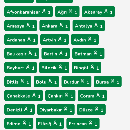
Afyonkarahisar
Ağrı
Aksaray
1
1
1
Amasya
Ankara
Antalya
1
1
1
Ardahan
Artvin
Aydın
1
1
1
Balıkesir
Bartın
Batman
1
1
1
Bayburt
Bilecik
Bingöl
1
1
1
Bitlis
Bolu
Burdur
Bursa
1
1
1
1
Çanakkale
Çankırı
Çorum
1
1
1
Denizli
Diyarbakır
Düzce
1
1
1
Edirne
Elâzığ
Erzincan
1
1
1