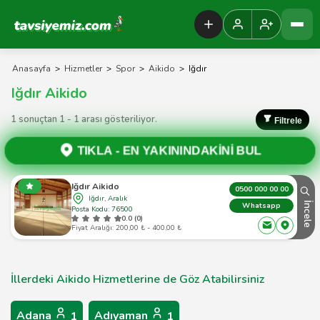
Tavsiyemiz Anasayfa
Anasayfa
>
Hizmetler
>
Spor
>
Aikido
>
Iğdır
Iğdır Aikido
1 sonuçtan 1 - 1 arası gösteriliyor.
Filtrele
TIKLA -
EN YAKININDAKİNİ BUL
Iğdır Aikido
0500 000 00 00
Iğdır, Aralık
İncele
Whatsapp
Posta Kodu: 76500
0.0 (0)
Fiyat Aralığı: 200,00 ₺ - 400,00 ₺
İllerdeki Aikido Hizmetlerine de Göz Atabilirsiniz
Adana
Adıyaman
1
1