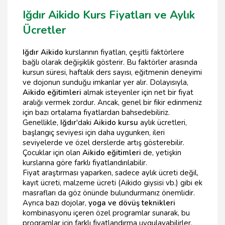
Iğdır Aikido Kurs Fiyatları ve Aylık
Ücretler
Iğdır Aikido
kurslarının fiyatları, çeşitli faktörlere
bağlı olarak değişiklik gösterir. Bu faktörler arasında
kursun süresi, haftalık ders sayısı, eğitmenin deneyimi
ve dojonun sunduğu imkanlar yer alır. Dolayısıyla,
Aikido eğitimleri
almak isteyenler için net bir fiyat
aralığı vermek zordur. Ancak, genel bir fikir edinmeniz
için bazı ortalama fiyatlardan bahsedebiliriz.
Genellikle,
Iğdır
'daki
Aikido kursu
aylık ücretleri,
başlangıç seviyesi için daha uygunken, ileri
seviyelerde ve özel derslerde artış gösterebilir.
Çocuklar için olan
Aikido eğitimleri
de, yetişkin
kurslarına göre farklı fiyatlandırılabilir.
Fiyat araştırması yaparken, sadece aylık ücreti değil,
kayıt ücreti, malzeme ücreti (Aikido giysisi vb.) gibi ek
masrafları da göz önünde bulundurmanız önemlidir.
Ayrıca bazı dojolar,
yoga ve dövüş teknikleri
kombinasyonu içeren özel programlar sunarak, bu
programlar için farklı fiyatlandırma uygulayabilirler.