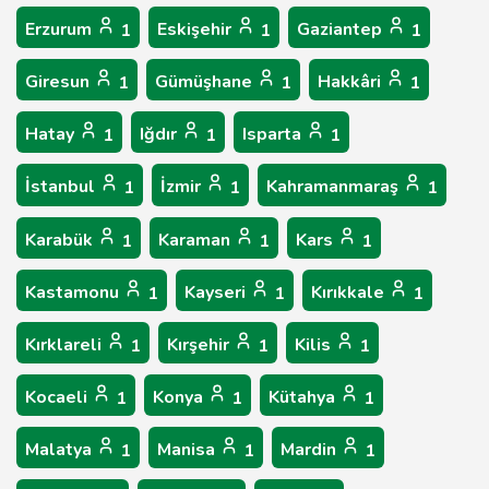
Erzurum
Eskişehir
Gaziantep
1
1
1
Giresun
Gümüşhane
Hakkâri
1
1
1
Hatay
Iğdır
Isparta
1
1
1
İstanbul
İzmir
Kahramanmaraş
1
1
1
Karabük
Karaman
Kars
1
1
1
Kastamonu
Kayseri
Kırıkkale
1
1
1
Kırklareli
Kırşehir
Kilis
1
1
1
Kocaeli
Konya
Kütahya
1
1
1
Malatya
Manisa
Mardin
1
1
1