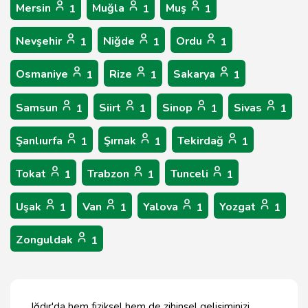
Mersin
Muğla
Muş
1
1
1
Nevşehir
Niğde
Ordu
1
1
1
Osmaniye
Rize
Sakarya
1
1
1
Samsun
Siirt
Sinop
Sivas
1
1
1
1
Şanlıurfa
Şırnak
Tekirdağ
1
1
1
Tokat
Trabzon
Tunceli
1
1
1
Uşak
Van
Yalova
Yozgat
1
1
1
1
Zonguldak
1
Iğdır'da hem fiziksel hem de zihinsel gelişiminizi