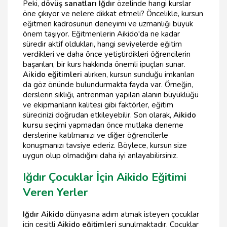
Peki,
dövüş sanatları Iğdır
özelinde hangi kurslar
öne çıkıyor ve nelere dikkat etmeli? Öncelikle, kursun
eğitmen kadrosunun deneyimi ve uzmanlığı büyük
önem taşıyor. Eğitmenlerin Aikido'da ne kadar
süredir aktif oldukları, hangi seviyelerde eğitim
verdikleri ve daha önce yetiştirdikleri öğrencilerin
başarıları, bir kurs hakkında önemli ipuçları sunar.
Aikido eğitimleri
alırken, kursun sunduğu imkanları
da göz önünde bulundurmakta fayda var. Örneğin,
derslerin sıklığı, antrenman yapılan alanın büyüklüğü
ve ekipmanların kalitesi gibi faktörler, eğitim
sürecinizi doğrudan etkileyebilir. Son olarak,
Aikido
kursu
seçimi yapmadan önce mutlaka deneme
derslerine katılmanızı ve diğer öğrencilerle
konuşmanızı tavsiye ederiz. Böylece, kursun size
uygun olup olmadığını daha iyi anlayabilirsiniz.
Iğdır Çocuklar İçin Aikido Eğitimi
Veren Yerler
Iğdır Aikido
dünyasına adım atmak isteyen çocuklar
için çeşitli
Aikido eğitimleri
sunulmaktadır. Çocuklar