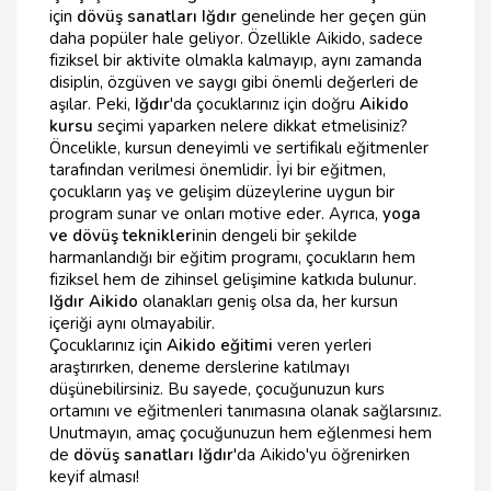
için
dövüş sanatları Iğdır
genelinde her geçen gün
daha popüler hale geliyor. Özellikle Aikido, sadece
fiziksel bir aktivite olmakla kalmayıp, aynı zamanda
disiplin, özgüven ve saygı gibi önemli değerleri de
aşılar. Peki,
Iğdır
'da çocuklarınız için doğru
Aikido
kursu
seçimi yaparken nelere dikkat etmelisiniz?
Öncelikle, kursun deneyimli ve sertifikalı eğitmenler
tarafından verilmesi önemlidir. İyi bir eğitmen,
çocukların yaş ve gelişim düzeylerine uygun bir
program sunar ve onları motive eder. Ayrıca,
yoga
ve dövüş teknikleri
nin dengeli bir şekilde
harmanlandığı bir eğitim programı, çocukların hem
fiziksel hem de zihinsel gelişimine katkıda bulunur.
Iğdır Aikido
olanakları geniş olsa da, her kursun
içeriği aynı olmayabilir.
Çocuklarınız için
Aikido eğitimi
veren yerleri
araştırırken, deneme derslerine katılmayı
düşünebilirsiniz. Bu sayede, çocuğunuzun kurs
ortamını ve eğitmenleri tanımasına olanak sağlarsınız.
Unutmayın, amaç çocuğunuzun hem eğlenmesi hem
de
dövüş sanatları Iğdır
'da Aikido'yu öğrenirken
keyif alması!