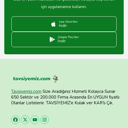
için uygulamamızı kullanın.
App Store'dan
İndir
Google Play'den
İndir
Tavsiyemiz.com
Size Aradığınız Hizmeti Kolayca Sunar
650 Sektör ve 200.000 Firma Arasında En UYGUN fiyatlı
Olanlar Listelenir. TAVSİYEMİZ’e Kulak ver KAR’lı Çık.