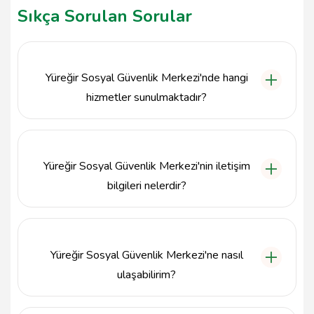
Sıkça Sorulan Sorular
Yüreğir Sosyal Güvenlik Merkezi'nde hangi
hizmetler sunulmaktadır?
Yüreğir Sosyal Güvenlik Merkezi, sosyal güvenlik
haklarının korunması, emeklilik işlemleri, prim
sorgulama, iş kazası bildirimleri ve sağlık hizmetleri
Yüreğir Sosyal Güvenlik Merkezi'nin iletişim
gibi çeşitli sosyal güvenlik hizmetlerini sunmaktadır.
bilgileri nelerdir?
Yüreğir Sosyal Güvenlik Merkezi'nin telefon numarası
0322 351 89 00'dır. Adresi ise Serinevler, MUSTAFA
KEMALPAŞA BLV No:102, 01240 Yüreğir/Adana'dır.
Yüreğir Sosyal Güvenlik Merkezi'ne nasıl
ulaşabilirim?
Yüreğir Sosyal Güvenlik Merkezi'ne toplu taşıma