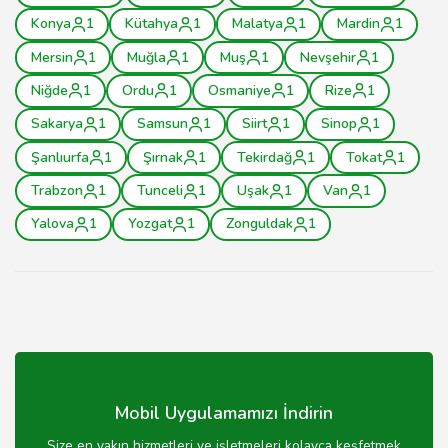
Konya
1
Kütahya
1
Malatya
1
Mardin
1
Mersin
1
Muğla
1
Muş
1
Nevşehir
1
Niğde
1
Ordu
1
Osmaniye
1
Rize
1
Sakarya
1
Samsun
1
Siirt
1
Sinop
1
Şanlıurfa
1
Şırnak
1
Tekirdağ
1
Tokat
1
Trabzon
1
Tunceli
1
Uşak
1
Van
1
Yalova
1
Yozgat
1
Zonguldak
1
Mobil Uygulamamızı İndirin
Size en yakın hizmetleri ve işletmeleri kolayca keşfetmek