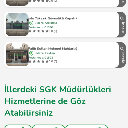
0.0 (0)
Suluca 1 Nolu Yüksek Güvenlikli Kapalı Ceza İnfaz Kurumu
Adana, Çukurova
İncele
Posta Kodu: 01360
0.0 (0)
Fatih Sultan Mehmet Muhtarlığı
Adana, Ceyhan
İncele
Posta Kodu: 01922
0.0 (0)
İllerdeki SGK Müdürlükleri
Hizmetlerine de Göz
Atabilirsiniz