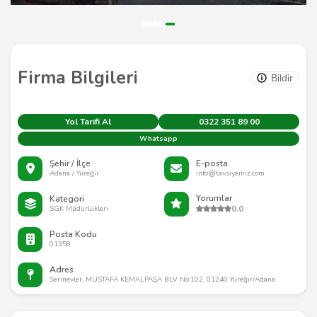
Firma Bilgileri
Bildir
Yol Tarifi Al
0322 351 89 00
Whatsapp
Şehir / İlçe
E-posta
Adana / Yüreğir
info@tavsiyemiz.com
Yorumlar
Kategori
0.0
SGK Müdürlükleri
Posta Kodu
01358
Adres
Serinevler, MUSTAFA KEMALPAŞA BLV No:102, 01240 Yüreğir/Adana