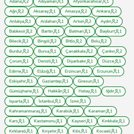
Adana
2
Adıyaman
1
Afyonkarahisar
1
Ağrı
2
Aksaray
1
Amasya
2
Ankara
2
Antalya
1
Ardahan
1
Artvin
2
Aydın
2
Balıkesir
2
Bartın
1
Batman
1
Bayburt
1
Bilecik
2
Bingöl
2
Bitlis
2
Bolu
2
Burdur
2
Bursa
1
Çanakkale
2
Çankırı
2
Çorum
1
Denizli
1
Diyarbakır
1
Düzce
1
Edirne
1
Elâzığ
1
Erzincan
1
Erzurum
1
Eskişehir
1
Gaziantep
1
Giresun
1
Gümüşhane
1
Hakkâri
1
Hatay
1
Iğdır
1
Isparta
1
İstanbul
1
İzmir
1
Kahramanmaraş
1
Karabük
1
Karaman
1
Kars
1
Kastamonu
1
Kayseri
1
Kırıkkale
1
Kırklareli
1
Kırşehir
1
Kilis
1
Kocaeli
1