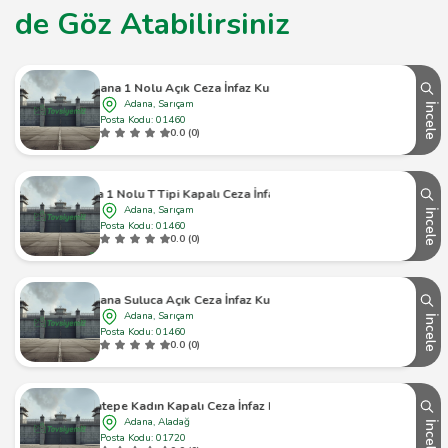
de Göz Atabilirsiniz
Adana 1 Nolu Açık Ceza İnfaz Kurumu
Adana, Sarıçam
İncele
Posta Kodu: 01460
0.0 (0)
Adana 1 Nolu T Tipi Kapalı Ceza İnfaz Kurumu
Adana, Sarıçam
İncele
Posta Kodu: 01460
0.0 (0)
Adana Suluca Açık Ceza İnfaz Kurumu
Adana, Sarıçam
İncele
Posta Kodu: 01460
0.0 (0)
Karatepe Kadın Kapalı Ceza İnfaz Kurumu
Adana, Aladağ
İncele
Posta Kodu: 01720