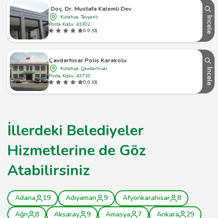
Tavşanlı Doç. Dr. Mustafa Kalemli Devlet Hastanesi
Kütahya, Tavşanlı
İncele
Posta Kodu: 43302
0.0 (0)
Çavdarhisar Polis Karakolu
Kütahya, Çavdarhisar
İncele
Posta Kodu: 43710
0.0 (0)
İllerdeki Belediyeler
Hizmetlerine de Göz
Atabilirsiniz
Adana
19
Adıyaman
9
Afyonkarahisar
8
Ağrı
8
Aksaray
9
Amasya
7
Ankara
29