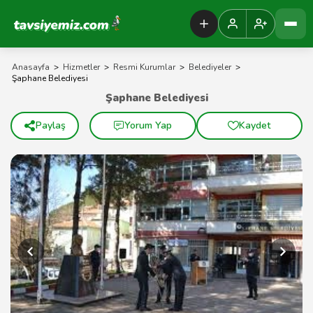
Tavsiyemiz Anasayfa
Anasayfa
>
Hizmetler
>
Resmi Kurumlar
>
Belediyeler
>
Şaphane Belediyesi
Şaphane Belediyesi
Paylaş
Yorum Yap
Kaydet