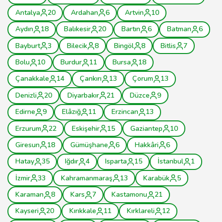
Antalya
20
Ardahan
6
Artvin
10
Aydın
18
Balıkesir
20
Bartın
6
Batman
6
Bayburt
3
Bilecik
8
Bingöl
8
Bitlis
7
Bolu
10
Burdur
11
Bursa
18
Çanakkale
14
Çankırı
13
Çorum
13
Denizli
20
Diyarbakır
21
Düzce
9
Edirne
9
Elâzığ
11
Erzincan
13
Erzurum
22
Eskişehir
15
Gaziantep
10
Giresun
18
Gümüşhane
6
Hakkâri
6
Hatay
35
Iğdır
4
Isparta
15
İstanbul
1
İzmir
33
Kahramanmaraş
13
Karabük
5
Karaman
8
Kars
7
Kastamonu
21
Kayseri
20
Kırıkkale
11
Kırklareli
12