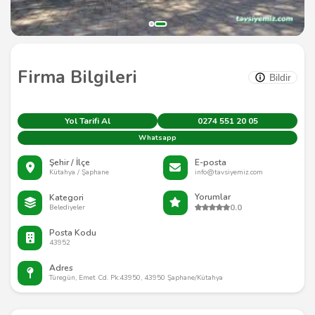
Firma Bilgileri
Bildir
Yol Tarifi Al
0274 551 20 05
Whatsapp
Şehir / İlçe
E-posta
Kütahya / Şaphane
info@tavsiyemiz.com
Yorumlar
Kategori
0.0
Belediyeler
Posta Kodu
43952
Adres
Türegün, Emet Cd. Pk:43950, 43950 Şaphane/Kütahya