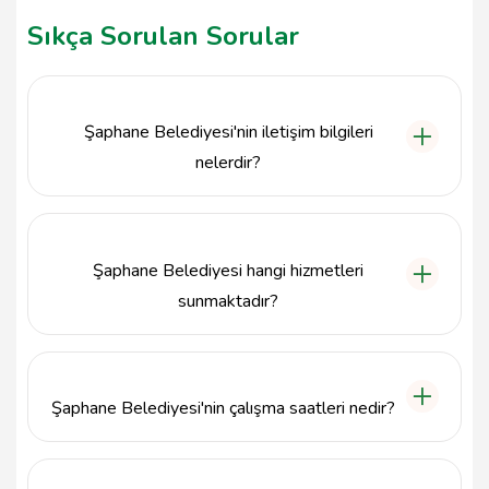
Sıkça Sorulan Sorular
Şaphane Belediyesi'nin iletişim bilgileri
nelerdir?
Şaphane Belediyesi ile iletişime geçmek için telefon
numarası 0274 551 2005'tir. Adresi ise Türegün,
Emet Cd. Pk:43950, 43950 Şaphane/Kütahya'dır.
Şaphane Belediyesi hangi hizmetleri
sunmaktadır?
Şaphane Belediyesi, yerel yönetim hizmetleri,
altyapı çalışmaları, sosyal hizmetler ve çevre
düzenlemesi gibi çeşitli hizmetler sunmaktadır.
Şaphane Belediyesi'nin çalışma saatleri nedir?
Şaphane Belediyesi, hafta içi her gün 08:00 - 17:00
saatleri arasında hizmet vermektedir.