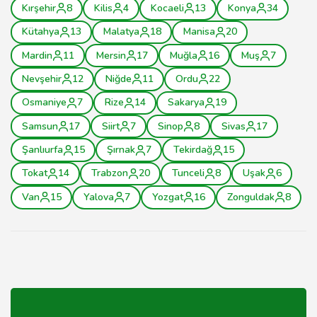
Kırşehir
8
Kilis
4
Kocaeli
13
Konya
34
Kütahya
13
Malatya
18
Manisa
20
Mardin
11
Mersin
17
Muğla
16
Muş
7
Nevşehir
12
Niğde
11
Ordu
22
Osmaniye
7
Rize
14
Sakarya
19
Samsun
17
Siirt
7
Sinop
8
Sivas
17
Şanlıurfa
15
Şırnak
7
Tekirdağ
15
Tokat
14
Trabzon
20
Tunceli
8
Uşak
6
Van
15
Yalova
7
Yozgat
16
Zonguldak
8