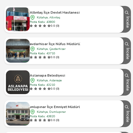
Altıntaş İlçe Devlet Hastanesi
Kütahya, Altıntaş
İncele
Posta Kodu: 43800
0.0 (0)
Çavdarhisar İlçe Nüfus Müdürlüğü
Kütahya, Çavdarhisar
İncele
Posta Kodu: 43710
0.0 (0)
Aslanapa Belediyesi
Kütahya, Aslanapa
İncele
Posta Kodu: 43210
0.0 (0)
Dumlupınar İlçe Emniyet Müdürlüğü
Kütahya, Dumlupınar
İncele
Posta Kodu: 43820
0.0 (0)