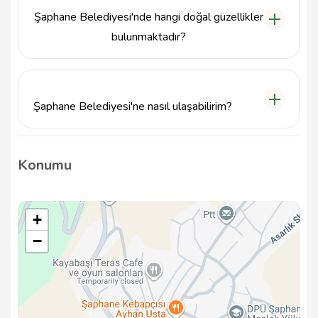
Şaphane Belediyesi'nde hangi doğal güzellikler
bulunmaktadır?
Şaphane, Kütahya'nın güneyinde yer alması
nedeniyle doğal güzellikleri, yeşil alanları ve tarım
arazileri ile dikkat çekmektedir.
Şaphane Belediyesi'ne nasıl ulaşabilirim?
Şaphane Belediyesi, Türegün Mahallesi, Emet
Caddesi üzerinde bulunmaktadır. Ayrıca, telefonla da
Konumu
0274 551 2005 numarasından ulaşabilirsiniz.
+
−