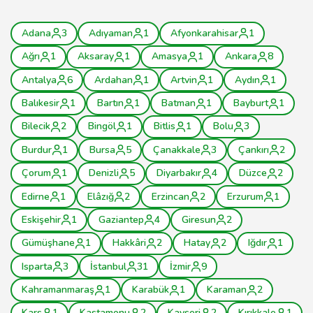
Adana
3
Adıyaman
1
Afyonkarahisar
1
Ağrı
1
Aksaray
1
Amasya
1
Ankara
8
Antalya
6
Ardahan
1
Artvin
1
Aydın
1
Balıkesir
1
Bartın
1
Batman
1
Bayburt
1
Bilecik
2
Bingöl
1
Bitlis
1
Bolu
3
Burdur
1
Bursa
5
Çanakkale
3
Çankırı
2
Çorum
1
Denizli
5
Diyarbakır
4
Düzce
2
Edirne
1
Elâzığ
2
Erzincan
2
Erzurum
1
Eskişehir
1
Gaziantep
4
Giresun
2
Gümüşhane
1
Hakkâri
2
Hatay
2
Iğdır
1
Isparta
3
İstanbul
31
İzmir
9
Kahramanmaraş
1
Karabük
1
Karaman
2
Kars
1
Kastamonu
2
Kayseri
2
Kırıkkale
1