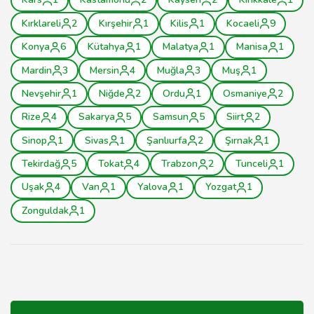
Kırklareli
2
Kırşehir
1
Kilis
1
Kocaeli
9
Konya
6
Kütahya
1
Malatya
1
Manisa
1
Mardin
3
Mersin
4
Muğla
3
Muş
1
Nevşehir
1
Niğde
2
Ordu
1
Osmaniye
2
Rize
4
Sakarya
5
Samsun
5
Siirt
2
Sinop
1
Sivas
1
Şanlıurfa
2
Şırnak
1
Tekirdağ
5
Tokat
4
Trabzon
2
Tunceli
1
Uşak
4
Van
1
Yalova
1
Yozgat
1
Zonguldak
1