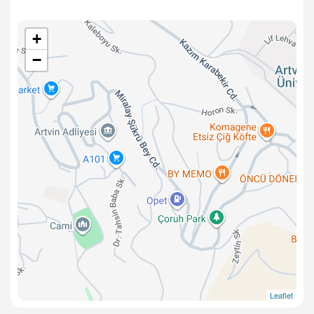
+
−
Leaflet