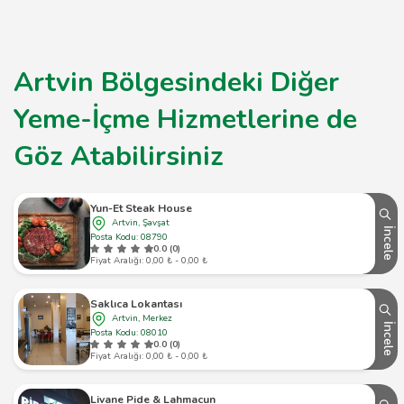
Artvin Bölgesindeki Diğer
Yeme-İçme Hizmetlerine de
Göz Atabilirsiniz
Yun-Et Steak House
Artvin, Şavşat
İncele
Posta Kodu: 08790
0.0 (0)
Fiyat Aralığı: 0,00 ₺ - 0,00 ₺
Saklıca Lokantası
Artvin, Merkez
İncele
Posta Kodu: 08010
0.0 (0)
Fiyat Aralığı: 0,00 ₺ - 0,00 ₺
Livane Pide & Lahmacun