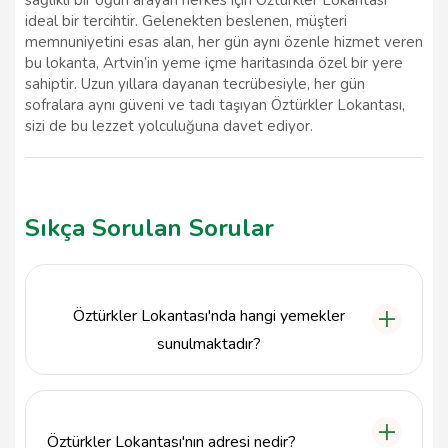
ideal bir tercihtir. Gelenekten beslenen, müşteri
memnuniyetini esas alan, her gün aynı özenle hizmet veren
bu lokanta, Artvin’in yeme içme haritasında özel bir yere
sahiptir. Uzun yıllara dayanan tecrübesiyle, her gün
sofralara aynı güveni ve tadı taşıyan Öztürkler Lokantası,
sizi de bu lezzet yolculuğuna davet ediyor.
Sıkça Sorulan Sorular
Öztürkler Lokantası'nda hangi yemekler
sunulmaktadır?
Öztürkler Lokantası, Artvin'in yerel mutfağından
geleneksel yemekler sunmaktadır. Özellikle et
yemekleri, sebze yemekleri ve yöresel tatlılar
Öztürkler Lokantası'nın adresi nedir?
menümüzde yer almaktadır.