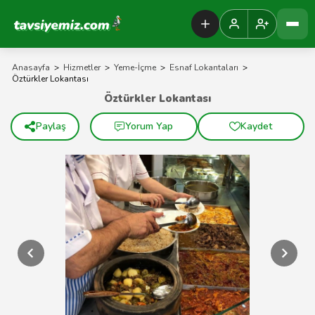
Tavsiyemiz Anasayfa
Anasayfa
>
Hizmetler
>
Yeme-İçme
>
Esnaf Lokantaları
>
Öztürkler Lokantası
Öztürkler Lokantası
Paylaş
Yorum Yap
Kaydet