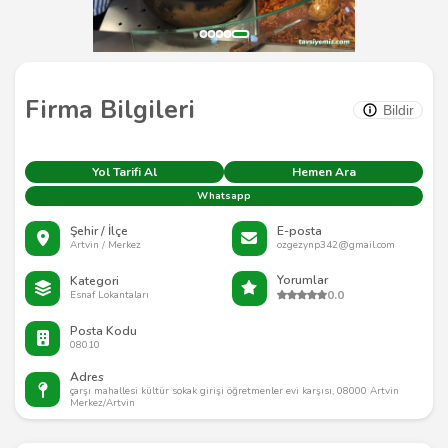
Firma Bilgileri
Bildir
Yol Tarifi Al
Hemen Ara
Whatsapp
Şehir / İlçe
E-posta
Artvin / Merkez
ozgezynp342@gmail.com
Yorumlar
Kategori
0.0
Esnaf Lokantaları
Posta Kodu
08010
Adres
çarşı mahallesi kültür sokak girişi öğretmenler evi karşısı, 08000 Artvin
Merkez/Artvin