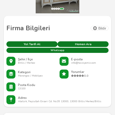
Firma Bilgileri
Bildir
Yol Tarifi Al
Hemen Ara
Whatsapp
Şehir / İlçe
E-posta
Bitlis / Merkez
info@tavsiyemiz.com
Yorumlar
Kategori
0.0
Marangoz / Mobilyacı
Posta Kodu
13100
Adres
Atatürk, Feyzullah Ensari Cd. No:39 13000, 13000 Bitlis Merkez/Bitlis