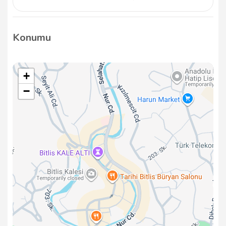
Özgenç Mobilya'dan sipariş vermek için
5065125195 numaralı telefondan iletişime geçebilir
Konumu
veya doğrudan mağazaya giderek ürünleri
inceleyebilirsiniz.
+
−