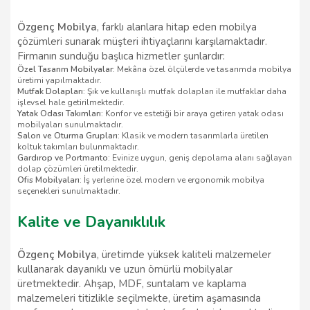
Özgenç Mobilya
, farklı alanlara hitap eden mobilya
çözümleri sunarak müşteri ihtiyaçlarını karşılamaktadır.
Firmanın sunduğu başlıca hizmetler şunlardır:
Özel Tasarım Mobilyalar
: Mekâna özel ölçülerde ve tasarımda mobilya
üretimi yapılmaktadır.
Mutfak Dolapları
: Şık ve kullanışlı mutfak dolapları ile mutfaklar daha
işlevsel hale getirilmektedir.
Yatak Odası Takımları
: Konfor ve estetiği bir araya getiren yatak odası
mobilyaları sunulmaktadır.
Salon ve Oturma Grupları
: Klasik ve modern tasarımlarla üretilen
koltuk takımları bulunmaktadır.
Gardırop ve Portmanto
: Evinize uygun, geniş depolama alanı sağlayan
dolap çözümleri üretilmektedir.
Ofis Mobilyaları
: İş yerlerine özel modern ve ergonomik mobilya
seçenekleri sunulmaktadır.
Kalite ve Dayanıklılık
Özgenç Mobilya
, üretimde yüksek kaliteli malzemeler
kullanarak dayanıklı ve uzun ömürlü mobilyalar
üretmektedir. Ahşap, MDF, suntalam ve kaplama
malzemeleri titizlikle seçilmekte, üretim aşamasında