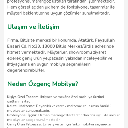
profesyonel marangoz ustaları tarafından işlenmektedir.
Hem görsel açıdan şık hem de fonksiyonel tasarımlar ile
müşteri beklentilerine uygun çözümler sunulmaktadır.
Ulaşım ve İletişim
Firma, Bitlis’te merkezi bir konumda,
Atatürk, Feyzullah
Ensari Cd. No:39, 13000 Bitlis Merkez/Bitlis
adresinde
hizmet vermektedir. Müşteriler, showroomu ziyaret
ederek geniş ürün yelpazesini yakından inceleyebilir ve
ihtiyaçlarına en uygun mobilya seçeneklerini
değerlendirebilirler.
Neden Özgenç Mobilya?
Kişiye Özel Tasarım
: İhtiyaca ve mekâna özel mobilya üretimi
sağlanmaktadır.
Kaliteli Malzeme
: Dayanıklı ve estetik malzemeler ile uzun ömürlü
mobilyalar sunulmaktadır.
Profesyonel İşçilik
: Uzman marangozlar tarafından titiz işçilikle üretilen
mobilyalar satışa sunulmaktadır.
Geniş Ürün Yelpazesi
: Ev ve iş yerleri için farklı mobilya seçenekleri