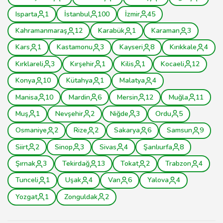
Isparta
1
İstanbul
100
İzmir
45
Kahramanmaraş
12
Karabük
1
Karaman
3
Kars
1
Kastamonu
3
Kayseri
8
Kırıkkale
4
Kırklareli
3
Kırşehir
1
Kilis
1
Kocaeli
12
Konya
10
Kütahya
1
Malatya
4
Manisa
10
Mardin
6
Mersin
12
Muğla
11
Muş
1
Nevşehir
2
Niğde
3
Ordu
5
Osmaniye
2
Rize
2
Sakarya
6
Samsun
9
Siirt
2
Sinop
3
Sivas
4
Şanlıurfa
8
Şırnak
3
Tekirdağ
13
Tokat
2
Trabzon
4
Tunceli
1
Uşak
4
Van
6
Yalova
4
Yozgat
1
Zonguldak
2