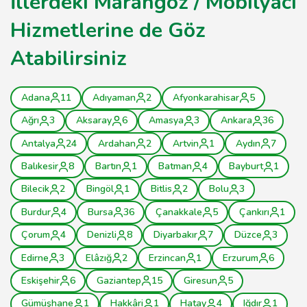
İllerdeki Marangoz / Mobilyacı
Hizmetlerine de Göz
Atabilirsiniz
Adana
11
Adıyaman
2
Afyonkarahisar
5
Ağrı
3
Aksaray
6
Amasya
3
Ankara
36
Antalya
24
Ardahan
2
Artvin
1
Aydın
7
Balıkesir
8
Bartın
1
Batman
4
Bayburt
1
Bilecik
2
Bingöl
1
Bitlis
2
Bolu
3
Burdur
4
Bursa
36
Çanakkale
5
Çankırı
1
Çorum
4
Denizli
8
Diyarbakır
7
Düzce
3
Edirne
3
Elâzığ
2
Erzincan
1
Erzurum
6
Eskişehir
6
Gaziantep
15
Giresun
5
Gümüşhane
1
Hakkâri
1
Hatay
4
Iğdır
1