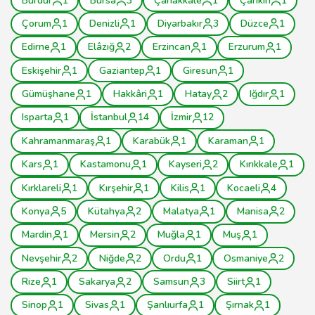
Burdur
1
Bursa
3
Çanakkale
1
Çankırı
1
Çorum
1
Denizli
1
Diyarbakır
3
Düzce
1
Edirne
1
Elâzığ
2
Erzincan
1
Erzurum
1
Eskişehir
1
Gaziantep
1
Giresun
1
Gümüşhane
1
Hakkâri
1
Hatay
2
Iğdır
1
Isparta
1
İstanbul
14
İzmir
12
Kahramanmaraş
1
Karabük
1
Karaman
1
Kars
1
Kastamonu
1
Kayseri
2
Kırıkkale
1
Kırklareli
1
Kırşehir
1
Kilis
1
Kocaeli
4
Konya
5
Kütahya
2
Malatya
1
Manisa
2
Mardin
1
Mersin
2
Muğla
1
Muş
1
Nevşehir
2
Niğde
2
Ordu
1
Osmaniye
2
Rize
1
Sakarya
2
Samsun
3
Siirt
1
Sinop
1
Sivas
1
Şanlıurfa
1
Şırnak
1