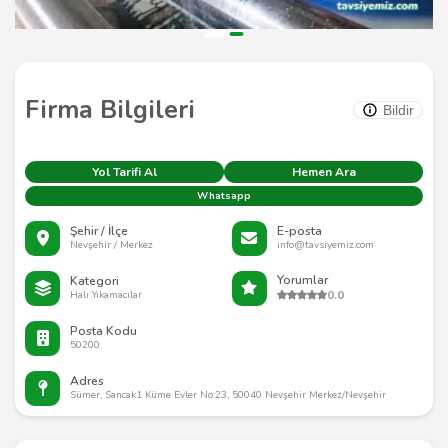
Firma Bilgileri
Bildir
Yol Tarifi Al
Hemen Ara
Whatsapp
Şehir / İlçe
E-posta
Nevşehir / Merkez
info@tavsiyemiz.com
Yorumlar
Kategori
0.0
Halı Yıkamacılar
Posta Kodu
50200
Adres
Sümer, Sancak1 Küme Evler No:23, 50040 Nevşehir Merkez/Nevşehir