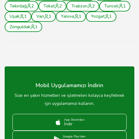
Tekirdağ
2
Tokat
2
Trabzon
2
Tunceli
1
Uşak
1
Van
1
Yalova
1
Yozgat
1
Zonguldak
1
Mobil Uygulamamızı İndirin
Size en yakın hizmetleri ve işletmeleri kolayca keşfetmek
için uygulamamızı kullanın.
App Store'dan
İndir
Google Play'den