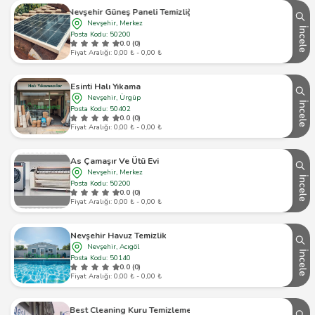
Nevşehir Güneş Paneli Temizliği
Nevşehir, Merkez
İncele
Posta Kodu: 50200
0.0 (0)
Fiyat Aralığı: 0,00 ₺ - 0,00 ₺
Esinti Halı Yıkama
Nevşehir, Ürgüp
İncele
Posta Kodu: 50402
0.0 (0)
Fiyat Aralığı: 0,00 ₺ - 0,00 ₺
As Çamaşır Ve Ütü Evi
Nevşehir, Merkez
İncele
Posta Kodu: 50200
0.0 (0)
Fiyat Aralığı: 0,00 ₺ - 0,00 ₺
Nevşehir Havuz Temizlik
Nevşehir, Acıgöl
İncele
Posta Kodu: 50140
0.0 (0)
Fiyat Aralığı: 0,00 ₺ - 0,00 ₺
Best Cleaning Kuru Temizleme