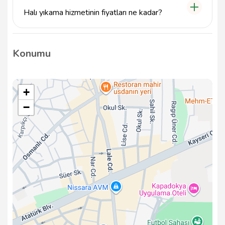
info@tavsiyemiz.com e-posta adresine yazabilirsiniz.
Halı yıkama hizmetinin fiyatları ne kadar?
Halı yıkama hizmetinin fiyatları, halının boyutuna ve
temizlik ihtiyacına göre değişiklik göstermektedir.
Konumu
Detaylı bilgi almak için firmamızla iletişime
geçebilirsiniz.
+
−