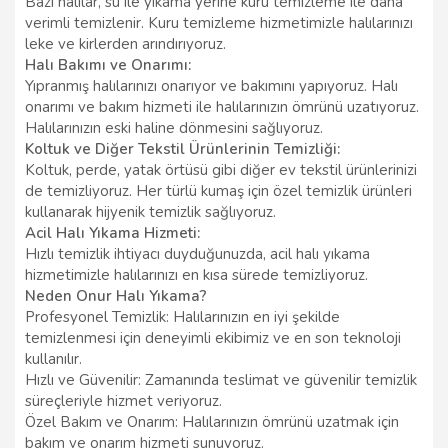
Bazı halılar, su ile yıkama yerine kuru temizleme ile daha
verimli temizlenir. Kuru temizleme hizmetimizle halılarınızı
leke ve kirlerden arındırıyoruz.
Halı Bakımı ve Onarımı:
Yıpranmış halılarınızı onarıyor ve bakımını yapıyoruz. Halı
onarımı ve bakım hizmeti ile halılarınızın ömrünü uzatıyoruz.
Halılarınızın eski haline dönmesini sağlıyoruz.
Koltuk ve Diğer Tekstil Ürünlerinin Temizliği:
Koltuk, perde, yatak örtüsü gibi diğer ev tekstil ürünlerinizi
de temizliyoruz. Her türlü kumaş için özel temizlik ürünleri
kullanarak hijyenik temizlik sağlıyoruz.
Acil Halı Yıkama Hizmeti:
Hızlı temizlik ihtiyacı duyduğunuzda, acil halı yıkama
hizmetimizle halılarınızı en kısa sürede temizliyoruz.
Neden Onur Halı Yıkama?
Profesyonel Temizlik: Halılarınızın en iyi şekilde
temizlenmesi için deneyimli ekibimiz ve en son teknoloji
kullanılır.
Hızlı ve Güvenilir: Zamanında teslimat ve güvenilir temizlik
süreçleriyle hizmet veriyoruz.
Özel Bakım ve Onarım: Halılarınızın ömrünü uzatmak için
bakım ve onarım hizmeti sunuyoruz.