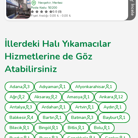
Nevşehir, Merkez
İncele
Posta Kodu: 50200
0.0 (0)
Fiyat Aralığı: 0,00 ₺ - 0,00 ₺
İllerdeki Halı Yıkamacılar
Hizmetlerine de Göz
Atabilirsiniz
Adana
3
Adıyaman
1
Afyonkarahisar
1
Ağrı
2
Aksaray
2
Amasya
1
Ankara
12
Antalya
3
Ardahan
1
Artvin
1
Aydın
1
Balıkesir
4
Bartın
1
Batman
3
Bayburt
1
Bilecik
1
Bingöl
1
Bitlis
1
Bolu
1