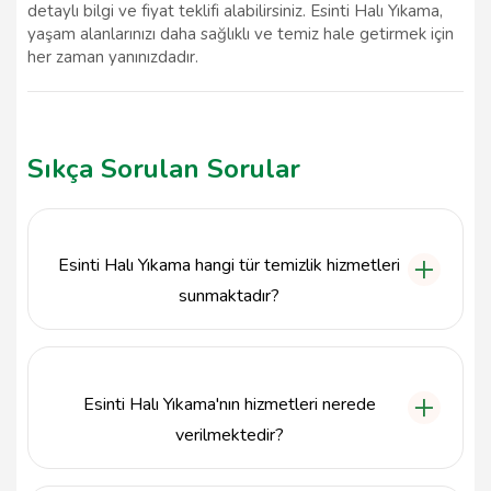
detaylı bilgi ve fiyat teklifi alabilirsiniz. Esinti Halı Yıkama,
yaşam alanlarınızı daha sağlıklı ve temiz hale getirmek için
her zaman yanınızdadır.
Sıkça Sorulan Sorular
Esinti Halı Yıkama hangi tür temizlik hizmetleri
sunmaktadır?
Esinti Halı Yıkama, halı, koltuk, yatak ve perde
yıkama hizmetleri sunmaktadır. Her türlü ev
eşyasında derinlemesine temizlik yapmaktayız.
Esinti Halı Yıkama'nın hizmetleri nerede
verilmektedir?
Hizmetlerimiz, Nevşehir'in Ürgüp ilçesinde yerinde