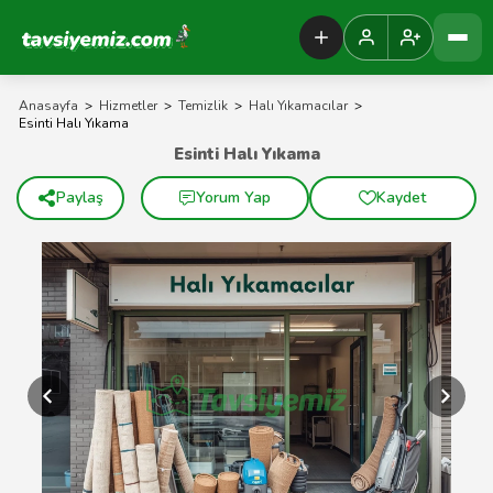
Tavsiyemiz Anasayfa
Anasayfa
>
Hizmetler
>
Temizlik
>
Halı Yıkamacılar
>
Esinti Halı Yıkama
Esinti Halı Yıkama
Paylaş
Yorum Yap
Kaydet