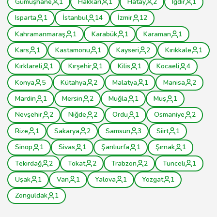
Gümüşhane
1
Hakkâri
1
Hatay
2
Iğdır
1
Isparta
1
İstanbul
14
İzmir
12
Kahramanmaraş
1
Karabük
1
Karaman
1
Kars
1
Kastamonu
1
Kayseri
2
Kırıkkale
1
Kırklareli
1
Kırşehir
1
Kilis
1
Kocaeli
4
Konya
5
Kütahya
2
Malatya
1
Manisa
2
Mardin
1
Mersin
2
Muğla
1
Muş
1
Nevşehir
2
Niğde
2
Ordu
1
Osmaniye
2
Rize
1
Sakarya
2
Samsun
3
Siirt
1
Sinop
1
Sivas
1
Şanlıurfa
1
Şırnak
1
Tekirdağ
2
Tokat
2
Trabzon
2
Tunceli
1
Uşak
1
Van
1
Yalova
1
Yozgat
1
Zonguldak
1