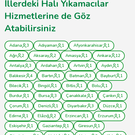
İllerdeki Halı Yıkamacılar
Hizmetlerine de Göz
Atabilirsiniz
Adana
3
Adıyaman
1
Afyonkarahisar
1
Ağrı
2
Aksaray
2
Amasya
1
Ankara
12
Antalya
3
Ardahan
1
Artvin
1
Aydın
1
Balıkesir
4
Bartın
1
Batman
3
Bayburt
1
Bilecik
1
Bingöl
1
Bitlis
1
Bolu
1
Burdur
1
Bursa
3
Çanakkale
1
Çankırı
1
Çorum
1
Denizli
1
Diyarbakır
3
Düzce
1
Edirne
1
Elâzığ
2
Erzincan
1
Erzurum
1
Eskişehir
1
Gaziantep
1
Giresun
1