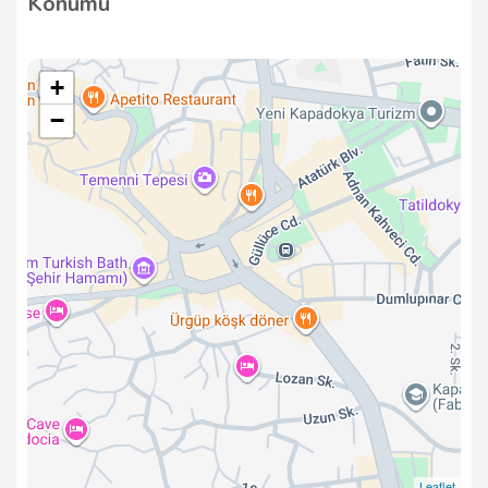
Konumu
memnuniyetini ön planda tutarak güvenilir hizmet
vermekteyiz.
+
−
Leaflet