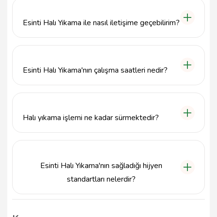
hijyenik temizlik anlayışıyla sunulmaktadır.
Müşterilerimizin evlerinde temizlik yapıyoruz.
Esinti Halı Yıkama ile nasıl iletişime geçebilirim?
Bize 3843414748 numaralı telefondan ulaşabilir
veya mehemet.erturan50@gmail.com adresine e-
posta gönderebilirsiniz.
Esinti Halı Yıkama'nın çalışma saatleri nedir?
Esinti Halı Yıkama, haftanın her günü hizmet
vermektedir. Detaylı bilgi için telefonla iletişime
geçebilirsiniz.
Halı yıkama işlemi ne kadar sürmektedir?
Halı yıkama süresi, halının büyüklüğüne ve kirlenme
durumuna bağlı olarak değişiklik göstermektedir.
Genellikle 1-2 saat içinde tamamlanmaktadır.
Esinti Halı Yıkama'nın sağladığı hijyen
standartları nelerdir?
Esinti Halı Yıkama, en son teknolojiyi kullanarak
hijyenik ve kaliteli bir temizlik sunmaktadır. Müşteri