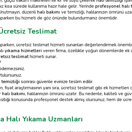
n, güçlü vakum makineleri ile kir ve suyu çekerek
halı temizliği
işle
ız kısa sürede kullanıma hazır hale gelir. Yerinde
profesyonel halı 
 Unutmayın, düzenli
halı bakımı
ve temizliği, halılarınızın ömrünü uzat
yaparken bu hizmeti de göz önünde bulundurmanız önemlidir.
 Ücretsiz Teslimat
aparken, ücretsiz teslimat hizmeti sunanları değerlendirmek öneml
lı yıkama hizmetleri
veren firma, özellikle yoğun dönemlerde ek üc
retsiz teslimat
hizmeti sunar.
?
ödemezsiniz.
rtulursunuz.
 temizliği
sonrası güvenle evinize teslim edilir.
, fiyat araştırmasının yanı sıra, ücretsiz teslimat gibi ek hizmetle
ir
halı bakımı
, halılarınızın ömrünü uzatır. Bu nedenle, kaliteli ve güv
izliği
konusunda profesyonel destek almış olursunuz, hem de ücrets
ma Halı Yıkama Uzmanları