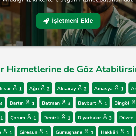
İşletmeni Ekle
ar Hizmetlerine de Göz Atabilirsi
hisar
Ağrı
Aksaray
Amasya
A
1
2
2
1
Bartın
Batman
Bayburt
Bingöl
3
1
3
1
Çorum
Denizli
Diyarbakır
Düzce
1
1
1
3
p
Giresun
Gümüşhane
Hakkâri
1
1
1
1