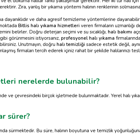
e el dokuma halılar farklı yaklaşımlar gerektirir. Her iki tür halı içi
 gerektirir. Zira, yanlış bir yıkama yöntemi halının renklerinin solm
daha dayanıklıdır ve daha agresif temizleme yöntemlerine dayanabilir
u noktada
Bitlis halı yıkama hizmetleri
veren firmaların uzmanlığı de
ni belirler. Doğru deterjan seçimi ve su sıcaklığı,
halı bakımı
açı
 gibi görünmesini istiyorsanız,
profesyonel halı yıkama
firmalarında
bilirsiniz. Unutmayın, doğru
halı temizliği
sadece estetik değil, ayn
mış firmaları tercih ederek içiniz rahat bir şekilde halılarınızı tesli
etleri nerelerde bulunabilir?
zinde ve çevresindeki birçok işletmede bulunmaktadır. Yerel halı yı
ar sürer?
ında sürmektedir. Bu süre, halının boyutuna ve temizlik yoğunluğuna 