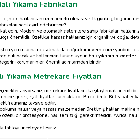
Halı Yıkama Fabrikaları
eçmek, halılarınızın uzun ömürlü olması ve ilk günkü gibi görünmesi iç
rikaları nasıl ayırt edebilirsiniz?
kkat edin. Modern ve otomatik sistemlere sahip fabrikalar, halılarınızı
dukça önemlidir. Özellikle hassas halılarınız için organik ve doğal de
üşteri yorumlarına göz atmak da doğru karar vermenize yardımcı olaca
e bulunacak ve halılarınızın türüne uygun
halı yıkama hizmetleri
 değerini korumanın en önemli adımlarından biridir.
lı Yıkama Metrekare Fiyatları
ekler arıyorsanız, metrekare fiyatlarını karşılaştırmak önemlidir. Çü
emine göre çeşitli fiyatlar sunmaktadır. Bu nedenle
Bitlis halı yı
klifi almanız tavsiye edilir.
el dokuma halılar veya hassas malzemeden üretilmiş halılar, makine hal
e özenli bir
profesyonel halı temizliği
gerektirmesidir. Ayrıca,
halı
i tabloyu inceleyebilirsiniz: