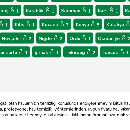
araş
Karabük
Karaman
Kars
K
1
1
1
1
Kilis
Kocaeli
Konya
Kütahya
1
1
3
5
Nevşehir
Niğde
Ordu
Osmaniye
2
2
1
anlıurfa
Şırnak
Tekirdağ
Tunceli
1
1
2
1
rçası olan halılarınızın temizliği konusunda endişelenmeyin! Bitlis halı
, profesyonel halı temizliği yöntemlerinden, uygun fiyatlı halı yıka
manlarına kadar her şeyi bulabilirsiniz. Halılarınızın ömrünü uzatmak v