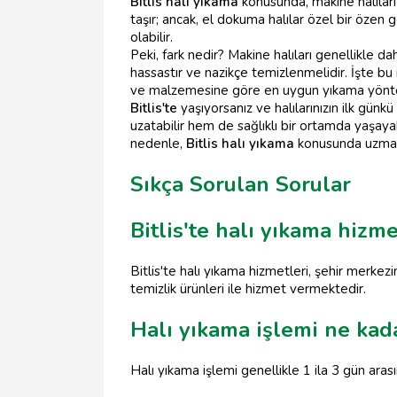
Bitlis halı yıkama
konusunda, makine halıları v
taşır; ancak, el dokuma halılar özel bir özen
olabilir.
Peki, fark nedir? Makine halıları genellikle 
hassastır ve nazikçe temizlenmelidir. İşte b
ve malzemesine göre en uygun yıkama yöntemi
Bitlis'te
yaşıyorsanız ve halılarınızın ilk günkü
uzatabilir hem de sağlıklı bir ortamda yaşaya
nedenle,
Bitlis halı yıkama
konusunda uzmanlaş
Sıkça Sorulan Sorular
Bitlis'te halı yıkama hizm
Bitlis'te halı yıkama hizmetleri, şehir merke
temizlik ürünleri ile hizmet vermektedir.
Halı yıkama işlemi ne kad
Halı yıkama işlemi genellikle 1 ila 3 gün aras