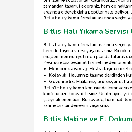
temizleme solüsyonları kullanıyoruz. Ardında
zamandan tasarruf edersiniz, hem de halıların
arasında giderek daha popüler hale geliyor.
Bitlis halı yıkama
firmaları arasında seçim 
Bitlis Halı Yıkama Servisi
Bitlis halı yıkama
firmaları arasında seçim y
hem de taşıma stresi yaşamazsınız. Birçok
ha
müşteri memnuniyetini ön planda tutarak
üc
Peki, ücretsiz teslimat hizmeti neden önemli
Ekonomik avantaj:
Ekstra taşıma ücreti 
Kolaylık:
Halılarınızı taşıma derdinden ku
Güvenilirlik:
Halılarınız,
profesyonel halı
Bitlis'te halı yıkama
konusunda karar verirken
konforunuzu koruyabilirsiniz. Unutmayın, iyi b
çalışmak önemlidir. Bu sayede, hem
halı tem
zahmetsiz bir deneyim yaşarsınız.
Bitlis Makine ve El Doku