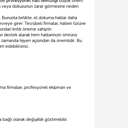
n de
profesyonel halı temizliği
büyük önem
asına veya dokusunun zarar görmesine neden
. Bununla birlikte, el dokuma halılar daha
vreye girer. Tecrübeli firmalar, halının türüne
sından kritik öneme sahiptir.
n destek alarak hem halılarınızın ömrünü
ı zamanda hijyen açısından da önemlidir. Bu
m edebilirsiniz.
kama firmaları, profesyonel ekipman ve
bağlı olarak değişiklik gösterebilir.