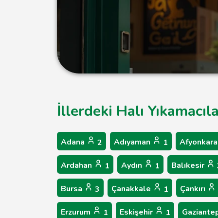
İllerdeki Halı Yıkamacıl
Adana
Adıyaman
Afyonkara
2
1
Ardahan
Aydın
Balıkesir
1
1
Bursa
Çanakkale
Çankırı
3
1
Erzurum
Eskişehir
Gaziante
1
1