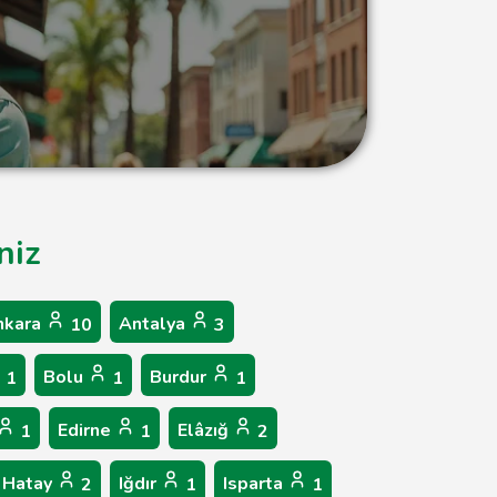
niz
nkara
Antalya
10
3
Bolu
Burdur
1
1
1
Edirne
Elâzığ
1
1
2
Hatay
Iğdır
Isparta
2
1
1