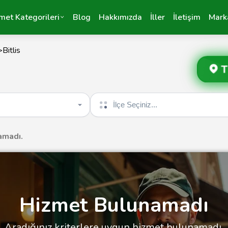
met Kategorileri
Blog
Hakkımızda
İller
İletişim
Mark
>
Bitlis
T
İlçe seçin
amadı.
Hizmet Bulunamadı
Aradığınız kriterlere uygun hizmet bulunamadı.