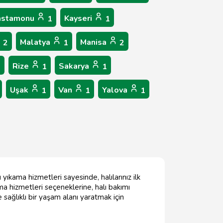
astamonu
Kayseri
1
1
Malatya
Manisa
2
1
2
Rize
Sakarya
2
1
1
Uşak
Van
Yalova
1
1
1
 yıkama hizmetleri sayesinde, halılarınız ilk
ma hizmetleri seçeneklerine, halı bakımı
e sağlıklı bir yaşam alanı yaratmak için