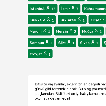
İstanbul
İzmir
Kahramanm
13
7
Kırıkkale
Kırklareli
Kırşehir
1
1
Mardin
Mersin
Muğla
1
2
1
Samsun
Siirt
Sivas
Ş
2
1
1
Yozgat
1
Bitlis'te yaşayanlar, evlerinizin en değerli pa
günkü gibi tertemiz olacak. Bu blog yazımızda
ipuçlarından, Bitlis'teki en iyi halı yıkama uz
okumaya devam edin!