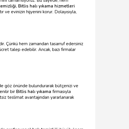
mini tamamlıyoruz. Bu sayede, hem
temizliği
,
Bitlis halı yıkama hizmetleri
ır ve evinizin hijyenini korur. Dolayısıyla,
idir. Çünkü hem zamandan tasarruf edersiniz
ret talep edebilir. Ancak, bazı firmalar
ri de göz önünde bulundurarak bütçenizi ve
enilir bir
Bitlis halı yıkama
firmasıyla
iz teslimat avantajından yararlanarak