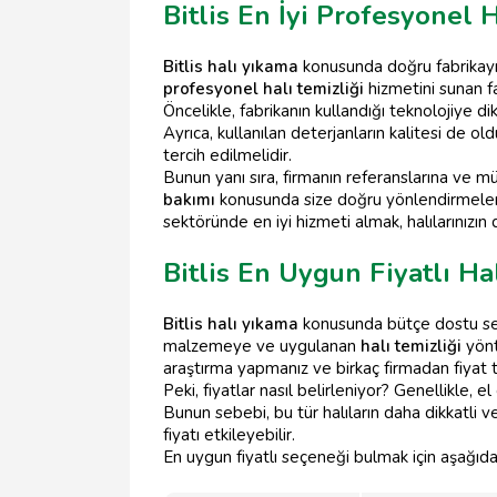
Bitlis En İyi Profesyonel 
Bitlis halı yıkama
konusunda doğru fabrikayı s
profesyonel halı temizliği
hizmetini sunan fab
Öncelikle, fabrikanın kullandığı teknolojiye di
Ayrıca, kullanılan deterjanların kalitesi de ol
tercih edilmelidir.
Bunun yanı sıra, firmanın referanslarına ve m
bakımı
konusunda size doğru yönlendirmelerd
sektöründe en iyi hizmeti almak, halılarınızın
Bitlis En Uygun Fiyatlı Ha
Bitlis halı yıkama
konusunda bütçe dostu seçen
malzemeye ve uygulanan
halı temizliği
yönt
araştırma yapmanız ve birkaç firmadan fiyat te
Peki, fiyatlar nasıl belirleniyor? Genellikle, 
Bunun sebebi, bu tür halıların daha dikkatli v
fiyatı etkileyebilir.
En uygun fiyatlı seçeneği bulmak için aşağıdak