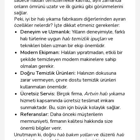
sadece halıları temizlemekle kalmaz, aynı zamanda
onların ömrünü uzatır ve ilk günkü gibi görünmelerini
sağlar.
Peki, iyi bir halı yıkama fabrikasını diğerlerinden ayıran
özellikler nelerdir? İşte dikkat etmeniz gerekenler:
Deneyim ve Uzmanlık:
Yılların deneyimiyle, farklı
halı türlerine uygun
halı temizlik ipuçları
ve
teknikleri bilen uzman bir ekip önemlidir.
Modern Ekipman:
Halıları yıpratmadan, etkili bir
şekilde temizleyen modern makinelere sahip
olmaları gerekir.
Doğru Temizlik Ürünleri:
Halınızın dokusuna
zarar vermeyen, çevre dostu temizlik ürünleri
kullanmaları önemlidir.
Ücretsiz Servis:
Birçok firma,
Artvin halı yıkama
hizmeti kapsamında ücretsiz teslimat imkanı
sunmaktadır. Bu, sizin için büyük kolaylık sağlar.
Referanslar:
Daha önceki müşterilerin
memnuniyeti, firmanın kalitesi hakkında size
önemli bilgiler verir.
Unutmayın ki, doğru
halı bakım yolları
ve düzenli
halı