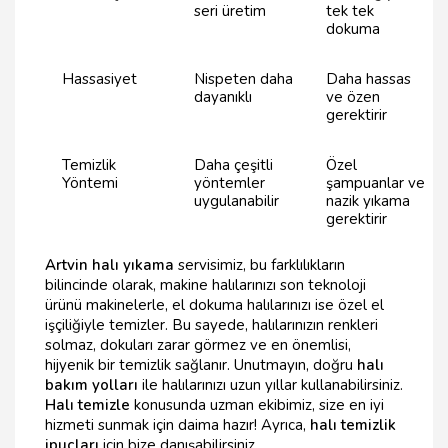
seri üretim
tek tek
dokuma
Hassasiyet
Nispeten daha
Daha hassas
dayanıklı
ve özen
gerektirir
Temizlik
Daha çeşitli
Özel
Yöntemi
yöntemler
şampuanlar ve
uygulanabilir
nazik yıkama
gerektirir
Artvin halı yıkama
servisimiz, bu farklılıkların
bilincinde olarak, makine halılarınızı son teknoloji
ürünü makinelerle, el dokuma halılarınızı ise özel el
işçiliğiyle temizler. Bu sayede, halılarınızın renkleri
solmaz, dokuları zarar görmez ve en önemlisi,
hijyenik bir temizlik sağlanır. Unutmayın, doğru
halı
bakım yolları
ile halılarınızı uzun yıllar kullanabilirsiniz.
Halı temizle
konusunda uzman ekibimiz, size en iyi
hizmeti sunmak için daima hazır! Ayrıca,
halı temizlik
ipuçları
için bize danışabilirsiniz.