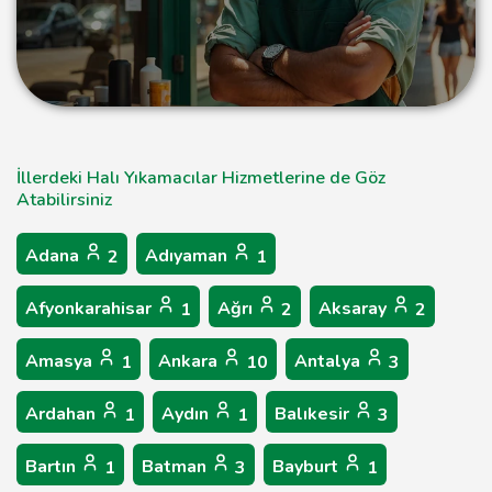
İllerdeki Halı Yıkamacılar Hizmetlerine de Göz
Atabilirsiniz
Adana
Adıyaman
2
1
Afyonkarahisar
Ağrı
Aksaray
1
2
2
Amasya
Ankara
Antalya
1
10
3
Ardahan
Aydın
Balıkesir
1
1
3
Bartın
Batman
Bayburt
1
3
1