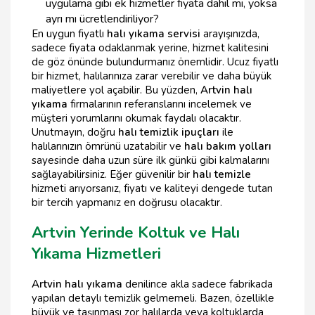
uygulama gibi ek hizmetler fiyata dahil mi, yoksa
ayrı mı ücretlendiriliyor?
En uygun fiyatlı
halı yıkama servisi
arayışınızda,
sadece fiyata odaklanmak yerine, hizmet kalitesini
de göz önünde bulundurmanız önemlidir. Ucuz fiyatlı
bir hizmet, halılarınıza zarar verebilir ve daha büyük
maliyetlere yol açabilir. Bu yüzden,
Artvin halı
yıkama
firmalarının referanslarını incelemek ve
müşteri yorumlarını okumak faydalı olacaktır.
Unutmayın, doğru
halı temizlik ipuçları
ile
halılarınızın ömrünü uzatabilir ve
halı bakım yolları
sayesinde daha uzun süre ilk günkü gibi kalmalarını
sağlayabilirsiniz. Eğer güvenilir bir
halı temizle
hizmeti arıyorsanız, fiyatı ve kaliteyi dengede tutan
bir tercih yapmanız en doğrusu olacaktır.
Artvin Yerinde Koltuk ve Halı
Yıkama Hizmetleri
Artvin halı yıkama
denilince akla sadece fabrikada
yapılan detaylı temizlik gelmemeli. Bazen, özellikle
büyük ve taşınması zor halılarda veya koltuklarda