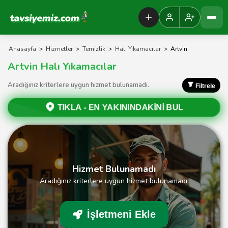
Tavsiyemiz Anasayfa
Anasayfa
>
Hizmetler
>
Temizlik
>
Halı Yıkamacılar
>
Artvin
Artvin Halı Yıkamacılar
Aradığınız kriterlere uygun hizmet bulunamadı.
Filtrele
TIKLA -
EN YAKININDAKİNİ BUL
Hizmet Bulunamadı
Aradığınız kriterlere uygun hizmet bulunamadı.
İşletmeni Ekle