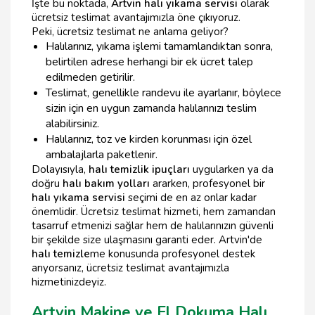
İşte bu noktada,
Artvin halı yıkama servisi
olarak
ücretsiz teslimat avantajımızla öne çıkıyoruz.
Peki, ücretsiz teslimat ne anlama geliyor?
Halılarınız, yıkama işlemi tamamlandıktan sonra,
belirtilen adrese herhangi bir ek ücret talep
edilmeden getirilir.
Teslimat, genellikle randevu ile ayarlanır, böylece
sizin için en uygun zamanda halılarınızı teslim
alabilirsiniz.
Halılarınız, toz ve kirden korunması için özel
ambalajlarla paketlenir.
Dolayısıyla,
halı temizlik ipuçları
uygularken ya da
doğru
halı bakım yolları
ararken, profesyonel bir
halı yıkama servisi
seçimi de en az onlar kadar
önemlidir. Ücretsiz teslimat hizmeti, hem zamandan
tasarruf etmenizi sağlar hem de halılarınızın güvenli
bir şekilde size ulaşmasını garanti eder. Artvin'de
halı temizle
me konusunda profesyonel destek
arıyorsanız, ücretsiz teslimat avantajımızla
hizmetinizdeyiz.
Artvin Makine ve El Dokuma Halı