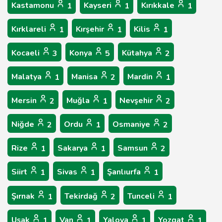
Kastamonu
Kayseri
Kırıkkale
1
1
1
Kırklareli
Kırşehir
Kilis
1
1
1
Kocaeli
Konya
Kütahya
3
5
2
Malatya
Manisa
Mardin
1
2
1
Mersin
Muğla
Nevşehir
2
1
2
Niğde
Ordu
Osmaniye
2
1
2
Rize
Sakarya
Samsun
1
1
2
Siirt
Sivas
Şanlıurfa
1
1
1
Şırnak
Tekirdağ
Tunceli
1
2
1
Uşak
Van
Yalova
Yozgat
1
1
1
1