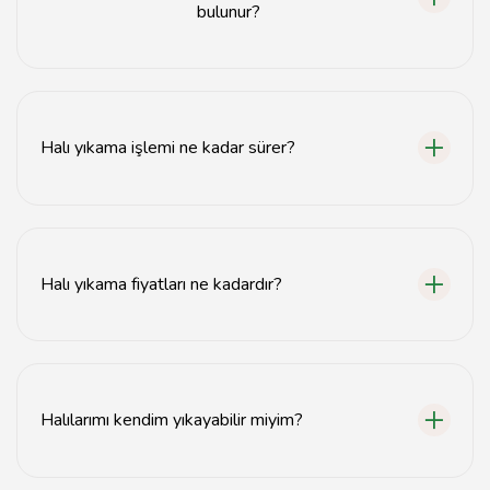
bulunur?
Artvin'de birçok halı yıkama merkezi bulunmaktadır.
Yerel işletmeler ve online platformlar üzerinden hizmet
alabilirsiniz.
Halı yıkama işlemi ne kadar sürer?
Halı yıkama işlemi genellikle 1-3 gün arasında
tamamlanır, ancak yoğunluğa bağlı olarak değişebilir.
Halı yıkama fiyatları ne kadardır?
Halı yıkama fiyatları halının boyutuna ve türüne göre
değişiklik göstermektedir. Ortalama fiyatlar için yerel
hizmet sağlayıcılarla iletişime geçebilirsiniz.
Halılarımı kendim yıkayabilir miyim?