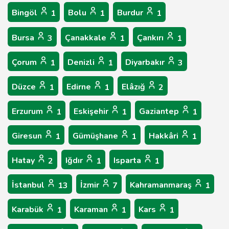
Bingöl
Bolu
Burdur
1
1
1
Bursa
Çanakkale
Çankırı
3
1
1
Çorum
Denizli
Diyarbakır
1
1
3
Düzce
Edirne
Elâzığ
1
1
2
Erzurum
Eskişehir
Gaziantep
1
1
1
Giresun
Gümüşhane
Hakkâri
1
1
1
Hatay
Iğdır
Isparta
2
1
1
İstanbul
İzmir
Kahramanmaraş
13
7
1
Karabük
Karaman
Kars
1
1
1