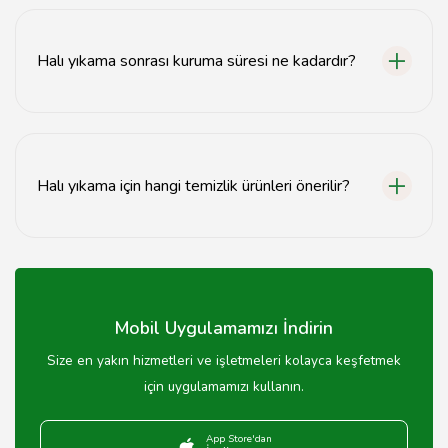
Evet, halılarınızı kendiniz yıkayabilirsiniz. Ancak, doğru
temizlik yöntemlerini ve ürünlerini kullanmak önemlidir.
Halı yıkama sonrası kuruma süresi ne kadardır?
Halı yıkama sonrası kuruma süresi ortam koşullarına
bağlı olarak 24-48 saat arasında değişebilir.
Halı yıkama için hangi temizlik ürünleri önerilir?
Halı yıkama için pH dengeli, doğal içerikli temizlik
ürünleri önerilir. Kimyasal ürünlerden kaçınmak daha
sağlıklıdır.
Mobil Uygulamamızı İndirin
Size en yakın hizmetleri ve işletmeleri kolayca keşfetmek
için uygulamamızı kullanın.
App Store'dan