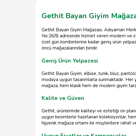
Gethit Bayan Giyim Mağaza
Gethit Bayan Giyim Mağazası, Adıyaman Merkez
No:26/B adresinde hizmet veren modern ve stil
özel gün kombinlerine kadar geniş ürün yelpaz
öncü mağazalarından biridir.
Geniş Ürün Yelpazesi
Gethit Bayan Giyim, elbise, tunik, bluz, pantolo
modaya uygun tasarımlarla sunmaktadır. Her y
mağaza, hem klasik hem de modern giyim tarzına 
Kalite ve Güven
Gethit, ürünlerinde kaliteyi ve estetiği ön pla
uygun kesimlerle hazırlanan koleksiyonlar, he
hijyenik mağaza ortamı ile müşterilere rahat ve 
Uygun Fiyatlar ve Kampanyalar