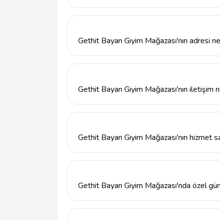
Gethit Bayan Giyim Mağazası'nda elbiseler, t
trençkotlar ve dış giyim gibi geniş bir ürün
Gethit Bayan Giyim Mağazası'nın adresi ne
Gethit Bayan Giyim Mağazası, Adıyaman Mer
No:26/B adresinde bulunmaktadır.
Gethit Bayan Giyim Mağazası'nın iletişim 
Gethit Bayan Giyim Mağazası ile iletişime
arayabilirsiniz.
Gethit Bayan Giyim Mağazası'nın hizmet sa
Gethit Bayan Giyim Mağazası'nın hizmet saa
iletişime geçmenizi öneririz.
Gethit Bayan Giyim Mağazası'nda özel gün 
Evet, Gethit Bayan Giyim Mağazası'nda özel 