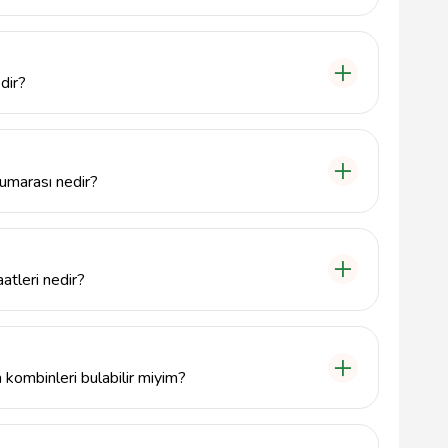
unikler, bluzlar, pantolonlar, etekler, ceketler,
 yelpazesi bulunmaktadır.
dir?
kez, Eskisaray Mahallesi, Sağlık Ocağı Caddesi
numarası nedir?
 geçmek için 212 555 22 30 numaralı telefonu
atleri nedir?
tleri hakkında bilgi almak için doğrudan mağaza ile
kombinleri bulabilir miyim?
günler için şık ve modern kombinler bulabilirsiniz.