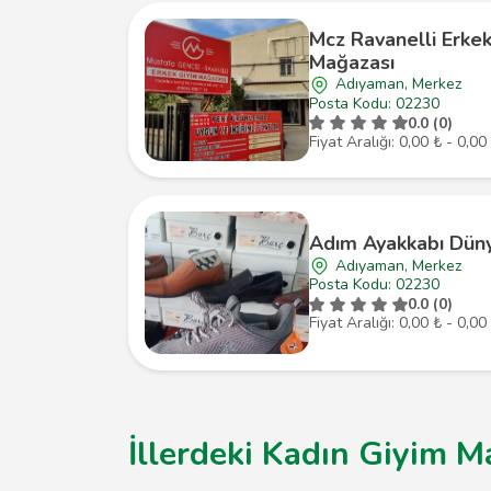
Mcz Ravanelli Erke
Mağazası
Adıyaman, Merkez
Posta Kodu: 02230
0.0 (0)
Fiyat Aralığı: 0,00 ₺ - 0,00
Adım Ayakkabı Düny
Adıyaman, Merkez
Posta Kodu: 02230
0.0 (0)
Fiyat Aralığı: 0,00 ₺ - 0,00
İllerdeki Kadın Giyim M