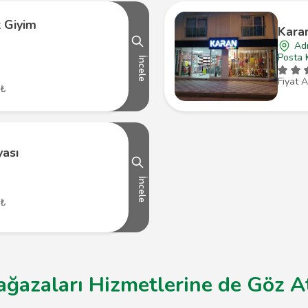
k Giyim
Kara
Ad
Posta 
İncele
Fiyat A
 ₺
ası
İncele
 ₺
ağazaları Hizmetlerine de Göz At