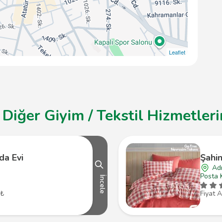
Leaflet
iğer Giyim / Tekstil Hizmetleri
da Evi
Şahin
Ad
Posta 
İncele
 ₺
Fiyat A