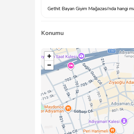
Gethit Bayan Giyim Mağazası'nda hangi mar
Gethit Bayan Giyim Mağazası, modaya uygun 
ürünlerini sunmaktadır. Ancak spesifik marka
Konumu
etmeniz önerilir.
+
−