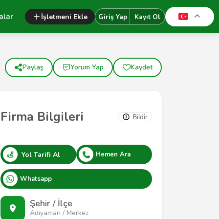
alar
İşletmeni Ekle
Giriş Yap
Kayıt Ol
Paylaş
Yorum Yap
Kaydet
Firma Bilgileri
Bildir
Yol Tarifi Al
Hemen Ara
Whatsapp
Şehir / İlçe
Adıyaman / Merkez