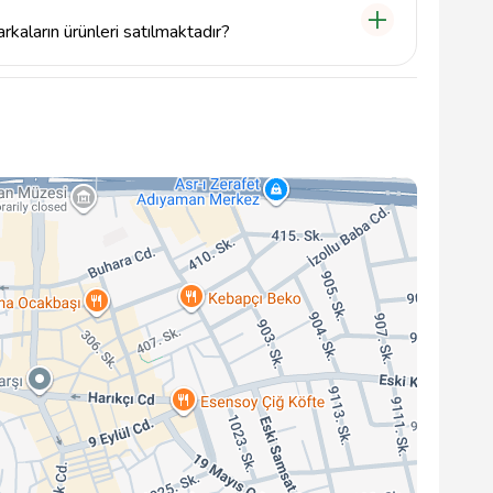
kaların ürünleri satılmaktadır?
tasarımlarıyla çeşitli markaların kadın giyim
lar hakkında bilgi almak için mağazayı ziyaret