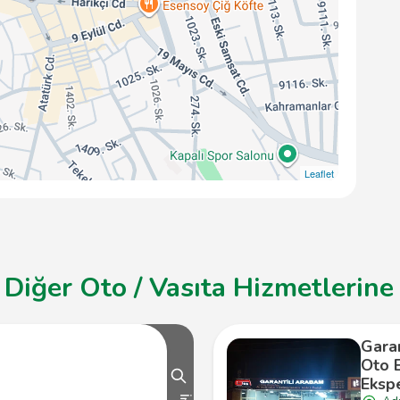
Leaflet
iğer Oto / Vasıta Hizmetlerine 
Gara
Oto 
Ekspe