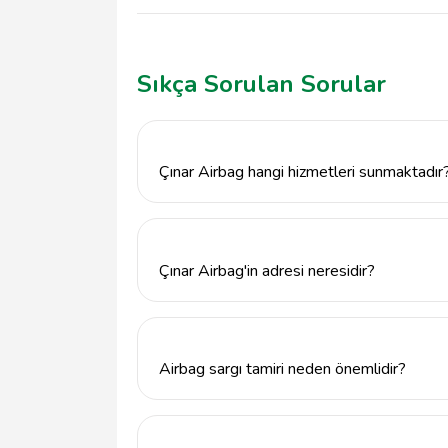
Sıkça Sorulan Sorular
Çınar Airbag hangi hizmetleri sunmaktadır
Çınar Airbag, Adıyaman Merkez'de airbag sar
sunmaktadır.
Çınar Airbag'in adresi neresidir?
Çınar Airbag, Altınşehir Mahallesi Küçük 
bulunmaktadır.
Airbag sargı tamiri neden önemlidir?
Airbag sargı tamiri, aracınızın güvenliği için
sisteminin doğru çalışması hayati önem taşı