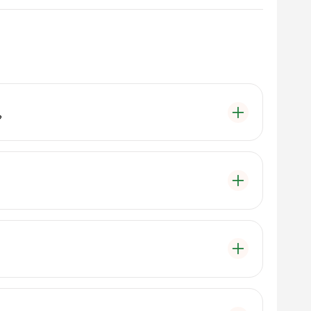
?
gı tamiri ve güvenli oto servis hizmetleri
Sanayi Sitesi, 02100 Merkez/Adıyaman adresinde
 kritik bir öneme sahiptir. Olası bir kaza anında airbag
r.