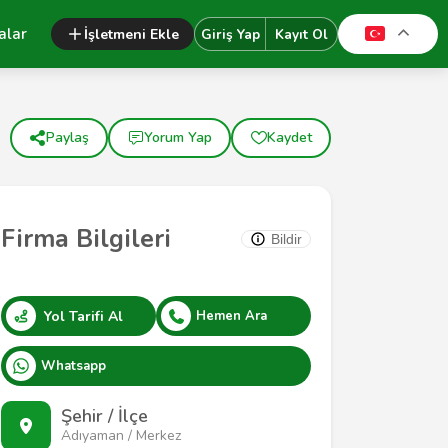
alar
İşletmeni Ekle
Giriş Yap
Kayıt Ol
Paylaş
Yorum Yap
Kaydet
Firma Bilgileri
Bildir
Yol Tarifi Al
Hemen Ara
Whatsapp
Şehir / İlçe
Adıyaman / Merkez