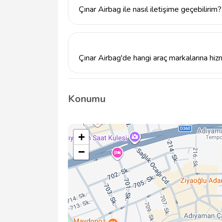
Çınar Airbag ile nasıl iletişime geçebilirim?
Çınar Airbag ile 5427141885 numaralı tele
e-posta adresi üzerinden ulaşabilirsiniz.
Çınar Airbag'de hangi araç markalarına hizm
Çınar Airbag, çeşitli araç markalarına airbag
ancak spesifik markalar hakkında detaylı bilg
Konumu
+
−