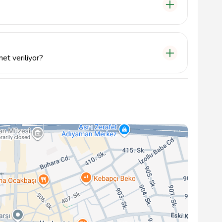
fondan iletişime geçebilir veya info@tavsiyemiz.com
et veriliyor?
 sargı tamiri ve oto servis hizmetleri sunmaktadır,
i için iletişime geçmeniz önerilir.