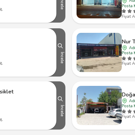
Ad
İncele
Posta 
 ₺
Fiyat A
Nur 
Ad
Posta 
İncele
 ₺
Fiyat A
siklet
Doğa
Ad
Posta 
İncele
Fiyat A
 ₺