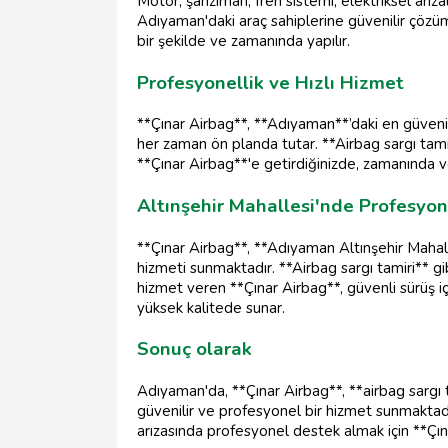
Motor, şanzıman, fren sistemi, elektriksel arız
Adıyaman'daki araç sahiplerine güvenilir çözüm
bir şekilde ve zamanında yapılır.
Profesyonellik ve Hızlı Hizmet
**Çınar Airbag**, **Adıyaman**’daki en güvenil
her zaman ön planda tutar. **Airbag sargı tamiri
**Çınar Airbag**'e getirdiğinizde, zamanında ve 
Altınşehir Mahallesi'nde Profesyon
**Çınar Airbag**, **Adıyaman Altınşehir Mahall
hizmeti sunmaktadır. **Airbag sargı tamiri** gib
hizmet veren **Çınar Airbag**, güvenli sürüş i
yüksek kalitede sunar.
Sonuç olarak
Adıyaman'da, **Çınar Airbag**, **airbag sargı tam
güvenilir ve profesyonel bir hizmet sunmaktadı
arızasında profesyonel destek almak için **Çınar