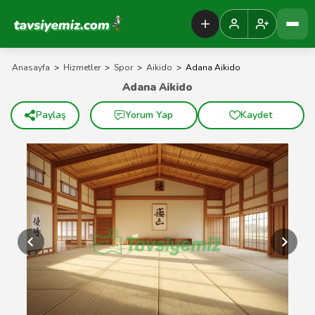
Tavsiyemiz Anasayfa
Anasayfa
>
Hizmetler
>
Spor
>
Aikido
>
Adana Aikido
Adana Aikido
Paylaş
Yorum Yap
Kaydet