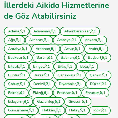
İllerdeki Aikido Hizmetlerine
de Göz Atabilirsiniz
Adana
1
Adıyaman
1
Afyonkarahisar
1
Ağrı
1
Aksaray
1
Amasya
1
Ankara
1
Antalya
1
Ardahan
1
Artvin
1
Aydın
1
Balıkesir
1
Bartın
1
Batman
1
Bayburt
1
Bilecik
1
Bingöl
1
Bitlis
1
Bolu
1
Burdur
1
Bursa
1
Çanakkale
1
Çankırı
1
Çorum
1
Denizli
1
Diyarbakır
1
Düzce
1
Edirne
1
Elâzığ
1
Erzincan
1
Erzurum
1
Eskişehir
1
Gaziantep
1
Giresun
1
Gümüşhane
1
Hakkâri
1
Hatay
1
Iğdır
1