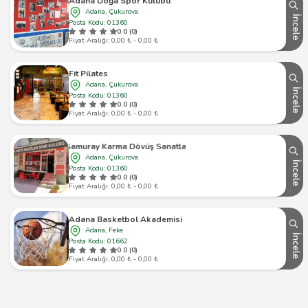
Adana Doğa Spor Kulübü
Adana, Çukurova
İncele
Posta Kodu: 01360
0.0 (0)
Fiyat Aralığı: 0,00 ₺ - 0,00 ₺
Fit Pilates
Adana, Çukurova
İncele
Posta Kodu: 01360
0.0 (0)
Fiyat Aralığı: 0,00 ₺ - 0,00 ₺
Samuray Karma Dövüş Sanatları
Adana, Çukurova
İncele
Posta Kodu: 01360
0.0 (0)
Fiyat Aralığı: 0,00 ₺ - 0,00 ₺
Adana Basketbol Akademisi
Adana, Feke
İncele
Posta Kodu: 01662
0.0 (0)
Fiyat Aralığı: 0,00 ₺ - 0,00 ₺