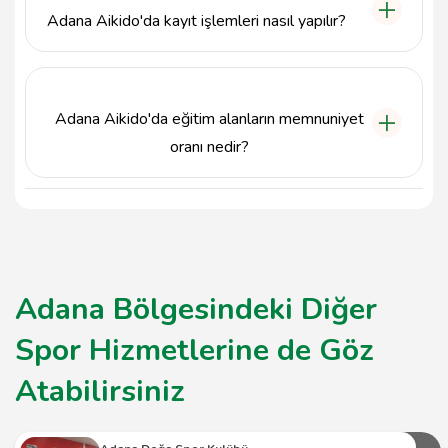
uygun ders saatlerini seçme imkanı bulurlar.
Adana Aikido'da kayıt işlemleri nasıl yapılır?
Kayıt işlemleri için doğrudan Adana Aikido'nun
iletişim numarası olan 5000000000 ile irtibata
geçebilir veya stüdyomuzu ziyaret ederek detaylı
Adana Aikido'da eğitim alanların memnuniyet
bilgi alabilirsiniz.
oranı nedir?
Adana Aikido, müşterilerinden olumlu geri dönüşler
alarak memnuniyet oranını yüksek tutmayı
hedeflemektedir. Eğitimlerimizden memnun kalan
birçok öğrencimiz bulunmaktadır.
Adana Bölgesindeki Diğer
Spor Hizmetlerine de Göz
Atabilirsiniz