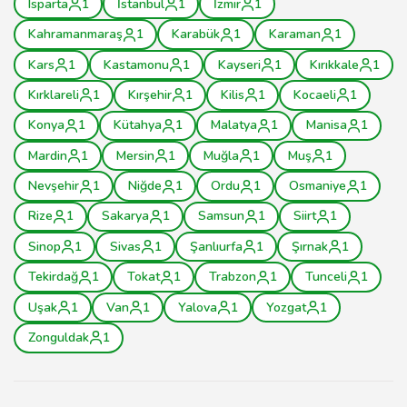
Isparta
1
İstanbul
1
İzmir
1
Kahramanmaraş
1
Karabük
1
Karaman
1
Kars
1
Kastamonu
1
Kayseri
1
Kırıkkale
1
Kırklareli
1
Kırşehir
1
Kilis
1
Kocaeli
1
Konya
1
Kütahya
1
Malatya
1
Manisa
1
Mardin
1
Mersin
1
Muğla
1
Muş
1
Nevşehir
1
Niğde
1
Ordu
1
Osmaniye
1
Rize
1
Sakarya
1
Samsun
1
Siirt
1
Sinop
1
Sivas
1
Şanlıurfa
1
Şırnak
1
Tekirdağ
1
Tokat
1
Trabzon
1
Tunceli
1
Uşak
1
Van
1
Yalova
1
Yozgat
1
Zonguldak
1