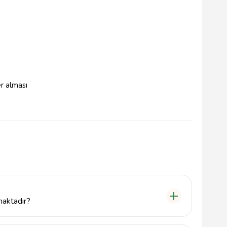
r alması
lmaktadır?
ve tarot falı hizmetleri sunmaktadır. Her iki fal türü