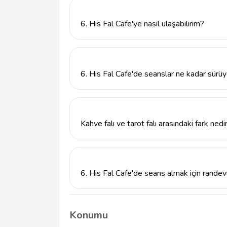
için de uzman danışmanlık alabilirsiniz.
6. His Fal Cafe'ye nasıl ulaşabilirim?
6. His Fal Cafe, Kızılay, Meşrutiyet Cad. K
adresinde bulunmaktadır. Ayrıca, 552756421
6. His Fal Cafe'de seanslar ne kadar sürü
Fal seansları genellikle 30 dakika ile 1 saa
seans süreleri değişiklik gösterebilir.
Kahve falı ve tarot falı arasındaki fark nedi
Kahve falı, içilen kahvenin telvesi üzerinden 
ruhsal durum ve gelecekle ilgili bilgi edin
avantajları vardır.
6. His Fal Cafe'de seans almak için randev
Evet, seans almak için önceden randevu alm
hizmet alabilirsiniz.
Konumu