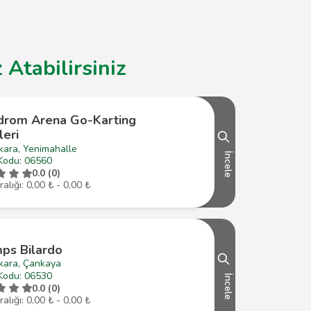
Atabilirsiniz
drom Arena Go-Karting
leri
kara, Yenimahalle
İncele
Kodu: 06560
0.0 (0)
ralığı: 0,00 ₺ - 0,00 ₺
ps Bilardo
kara, Çankaya
Kodu: 06530
İncele
0.0 (0)
ralığı: 0,00 ₺ - 0,00 ₺