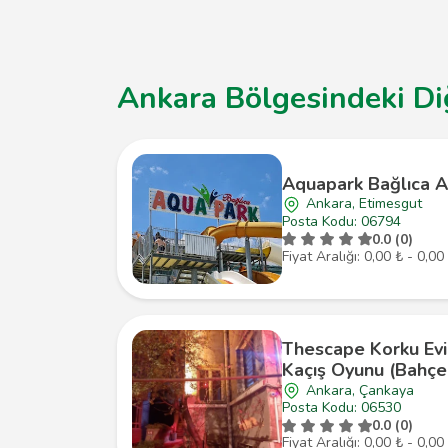
Ankara Bölgesindeki Diğ
Aquapark Bağlıca A
Ankara, Etimesgut
Posta Kodu: 06794
0.0 (0)
Fiyat Aralığı: 0,00 ₺ - 0,00
Thescape Korku Evi
Kaçış Oyunu (Bahçel
Ankara, Çankaya
Posta Kodu: 06530
0.0 (0)
Fiyat Aralığı: 0,00 ₺ - 0,00