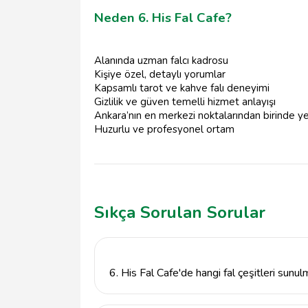
Neden 6. His Fal Cafe?
Alanında uzman falcı kadrosu
Kişiye özel, detaylı yorumlar
Kapsamlı tarot ve kahve falı deneyimi
Gizlilik ve güven temelli hizmet anlayışı
Ankara’nın en merkezi noktalarından birinde ye
Huzurlu ve profesyonel ortam
Sıkça Sorulan Sorular
6. His Fal Cafe'de hangi fal çeşitleri sunu
6. His Fal Cafe, Ankara Kızılay'da kahve falı 