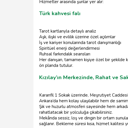
Hizmetler arasında şunlar yer alır:
Türk kahvesi falı
Tarot kartlarıyla detaylı analiz
Aşk, ilişki ve evlilik üzerine özel açılımlar
İş ve kariyer konularında tarot danışmanlığı
Spiritüel enerji değerlendirmesi
Ruhsal farkındalık seansları
Her danışan, tamamen kişiye özel bir şekilde karş
ön planda tutulur.
Kızılay’ın Merkezinde, Rahat ve Sa
Karanfil 1 Sokak üzerinde, Meşrutiyet Caddesi
Ankara’da hem kolay ulaşılabilir hem de samimi
Şık ve huzurlu atmosferi sayesinde hem arkadaşla
rahatlatacak bir yolculuğa çıkabilirsiniz.
Mekânda sessiz, loş ve dingin bir ortam sunula
sağlanır. Bekleme süresi kısa, hizmet kalitesi y