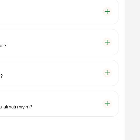
aranfil 1 Sok No: 17/18 Kat: 5, 06420 Çankaya/Ankara
6 numaralı telefondan da bize ulaşabilirsiniz.
yor?
t arasında sürmektedir. Danışanların ihtiyaçlarına göre
r?
yorum yapılırken, tarot falı özel kartlar kullanılarak
meyi sağlar. Her iki yöntemin de kendine özgü
u almalı mıyım?
anız önerilir. Böylece istediğiniz zaman diliminde