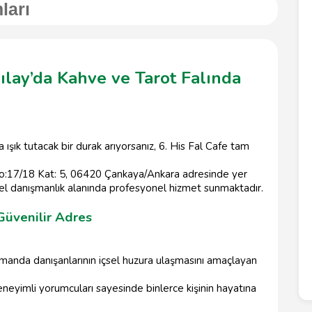
ları
zılay’da Kahve ve Tarot Falında
a ışık tutacak bir durak arıyorsanız, 6. His Fal Cafe tam
 No:17/18 Kat: 5, 06420 Çankaya/Ankara adresinde yer
tüel danışmanlık alanında profesyonel hizmet sunmaktadır.
Güvenilir Adres
 zamanda danışanlarının içsel huzura ulaşmasını amaçlayan
deneyimli yorumcuları sayesinde binlerce kişinin hayatına