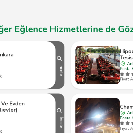
er Eğlence Hizmetlerine de Göz 
Hipo
nkara
Tesis
An
İncele
Posta 
 ₺
Fiyat A
 Ve Evden
Cham
ievler)
An
Posta 
İncele
Fiyat A
 ₺