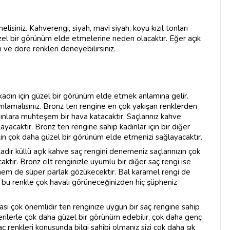
lisiniz. Kahverengi, siyah, mavi siyah, koyu kızıl tonları
üzel bir görünüm elde etmelerine neden olacaktır. Eğer açık
sı ve dore renkleri deneyebilirsiniz.
adın için güzel bir görünüm elde etmek anlamına gelir.
amalısınız. Bronz ten rengine en çok yakışan renklerden
kadınlara muhteşem bir hava katacaktır. Saçlarınız kahve
ğlayacaktır. Bronz ten rengine sahip kadınlar için bir diğer
sizin çok daha güzel bir görünüm elde etmenizi sağlayacaktır.
dır küllü açık kahve saç rengini denemeniz saçlarınızın çok
tır. Bronz cilt renginizle uyumlu bir diğer saç rengi ise
hem de süper parlak gözükecektir. Bal karamel rengi de
r bu renkle çok havalı görüneceğinizden hiç şüpheniz
ması çok önemlidir ten renginize uygun bir saç rengine sahip
önerilerle çok daha güzel bir görünüm edebilir, çok daha genç
aç renkleri konusunda bilgi sahibi olmanız sizi çok daha şık