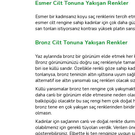
Esmer Cilt Tonuna Yakışan Renkler
Esmer bir kadınsanız koyu saç renklerini tercih etme
esmer cilt rengine sahip kadınlar için çok daha g
sarı tonları istiyorsanız kontrası yüksek platin sarı
Bronz Cilt Tonuna Yakışan Renkler
Yaz aylarında bronz bir görünüm elde etmek her k
Bronz görünümünüzü doğru saç renkleriyle tamaml
biri ise küllü sarıdır. Özellikle renkli göze sahip 
tonlarıysa, bronz teninizin altın ışıltısına uyum sa
alternatif ise altın yansımalı saç renkleri olacak 
Küllü yansımalar bronz ten rengine çok yakışmakta
daha canlı bir görünüm elde etmesine neden olacak
balköpüğü olacaktır bu saç rengi hem çok doğal 
bronz tene en çok yakışan saç renklerinden biridi
olmasın.
Kadınlar için saçlarının canlı ve doğal renkte dur
olabilmeniz için gerekli tüyoları verdik. Verilen 
gösterebilirsiniz. Elbette ki ten renginize uygun s