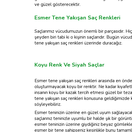
ve güzel gösterecektir.
Esmer Tene Yakışan Saç Renkleri
Saçlarımız vücudumuzun önemli bir parçasıdır. Hiç t
şeyden biri tabi ki o kişinin saçlarıdır. Bugün vü
tene yakışan saç renkleri üzerinde duracağız.
Koyu Renk Ve Siyah Saçlar
Esmer tene yakışan saç renkleri arasında en önde g
oluşturmayacak koyu bir renktir. Ne kadar kıyafetl
insanın koyu bir kazak tercih etmesi güzel bir tezat
tene yakışan saç renkleri konusuna geldiğimizde k
söyleyebiliriz.
Esmer teninizin üzerine en güzel uyum sağlayacak
saçlarınız teninizle uyumlu bir halde şık bir görün
esmer teninizin üzerine giydiğiniz beyaz gömlekler
esmer bir tene sahipseniz kesinlikle bunu tamaml