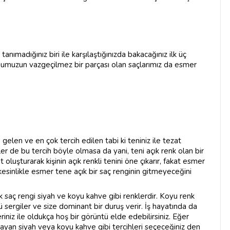
anımadığınız biri ile karşılaştığınızda bakacağınız ilk üç
cudumuzun vazgeçilmez bir parçası olan saçlarımız da esmer
elen ve en çok tercih edilen tabi ki teniniz ile tezat
er de bu tercih böyle olmasa da yani, teni açık renk olan bir
 oluşturarak kişinin açık renkli tenini öne çıkarır, fakat esmer
esinlikle esmer tene açık bir saç renginin gitmeyeceğini
 saç rengi siyah ve koyu kahve gibi renklerdir. Koyu renk
tü sergiler ve size dominant bir duruş verir. İş hayatında da
iniz ile oldukça hoş bir görüntü elde edebilirsiniz. Eğer
ayan siyah veya koyu kahve gibi tercihleri seçeceğiniz den