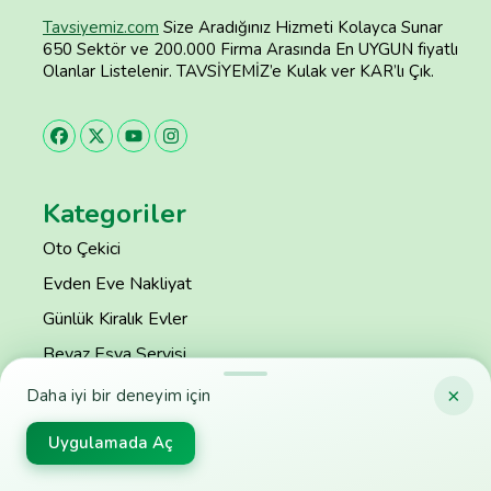
Tavsiyemiz.com
Size Aradığınız Hizmeti Kolayca Sunar
650 Sektör ve 200.000 Firma Arasında En UYGUN fiyatlı
Olanlar Listelenir. TAVSİYEMİZ’e Kulak ver KAR’lı Çık.
Kategoriler
Oto Çekici
Evden Eve Nakliyat
Günlük Kiralık Evler
Beyaz Eşya Servisi
Klima Servisi
×
Daha iyi bir deneyim için
Temizlik Şirketleri
Uygulamada Aç
Kombi Servisi