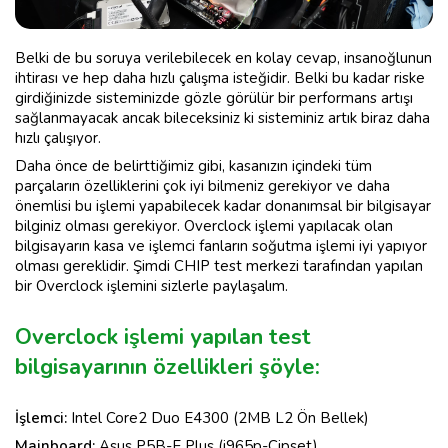
Belki de bu soruya verilebilecek en kolay cevap, insanoğlunun
ihtirası ve hep daha hızlı çalışma isteğidir. Belki bu kadar riske
girdiğinizde sisteminizde gözle görülür bir performans artışı
sağlanmayacak ancak bileceksiniz ki sisteminiz artık biraz daha
hızlı çalışıyor.
Daha önce de belirttiğimiz gibi, kasanızın içindeki tüm
parçaların özelliklerini çok iyi bilmeniz gerekiyor ve daha
önemlisi bu işlemi yapabilecek kadar donanımsal bir bilgisayar
bilginiz olması gerekiyor. Overclock işlemi yapılacak olan
bilgisayarın kasa ve işlemci fanların soğutma işlemi iyi yapıyor
olması gereklidir. Şimdi CHIP test merkezi tarafından yapılan
bir Overclock işlemini sizlerle paylaşalım.
Overclock işlemi yapılan test
bilgisayarının özellikleri şöyle:
İşlemci:
Intel Core2 Duo E4300 (2MB L2 Ön Bellek)
Mainboard:
Asus P5B-E Plus (i965p-Çipset)