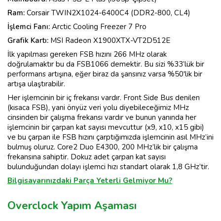
Ram:
Corsair TWIN2X1024-6400C4 (DDR2-800, CL4)
İşlemci Fanı:
Arctic Cooling Freezer 7 Pro
Grafik Kartı:
MSI Radeon X1900XTX-VT2D512E
İlk yapılması gereken FSB hızını 266 MHz olarak
doğrulamaktır bu da FSB1066 demektir. Bu sizi %33’lük bir
performans artışına, eğer biraz da şansınız varsa %50'lik bir
artışa ulaştırabilir.
Her işlemcinin bir iç frekansı vardır. Front Side Bus denilen
(kısaca FSB), yani önyüz veri yolu diyebileceğimiz MHz
cinsinden bir çalışma frekansı vardır ve bunun yanında her
işlemcinin bir çarpan kat sayısı mevcuttur (x9, x10, x15 gibi)
ve bu çarpan ile FSB hızını çarptığımızda işlemcinin asıl MHz’ini
bulmuş oluruz. Core2 Duo E4300, 200 MHz’lik bir çalışma
frekansına sahiptir. Dokuz adet çarpan kat sayısı
bulunduğundan dolayı işlemci hızı standart olarak 1,8 GHz’tir.
Bilgisayarınızdaki Parça Yeterli Gelmiyor Mu?
Overclock Yapım Aşaması