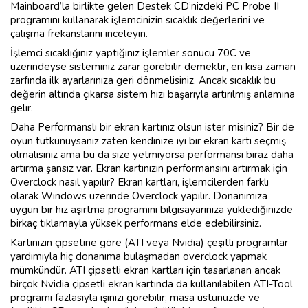
Mainboard’la birlikte gelen Destek CD’nizdeki PC Probe II
programını kullanarak işlemcinizin sıcaklık değerlerini ve
çalışma frekanslarını inceleyin.
İşlemci sıcaklığınız yaptığınız işlemler sonucu 70C ve
üzerindeyse sisteminiz zarar görebilir demektir, en kısa zaman
zarfında ilk ayarlarınıza geri dönmelisiniz. Ancak sıcaklık bu
değerin altında çıkarsa sistem hızı başarıyla artırılmış anlamına
gelir.
Daha Performanslı bir ekran kartınız olsun ister misiniz? Bir de
oyun tutkunuysanız zaten kendinize iyi bir ekran kartı seçmiş
olmalısınız ama bu da size yetmiyorsa performansı biraz daha
artırma şansız var. Ekran kartınızın performansını artırmak için
Overclock nasıl yapılır? Ekran kartları, işlemcilerden farklı
olarak Windows üzerinde Overclock yapılır. Donanımıza
uygun bir hız aşırtma programını bilgisayarınıza yüklediğinizde
birkaç tıklamayla yüksek performans elde edebilirsiniz.
Kartınızın çipsetine göre (ATI veya Nvidia) çeşitli programlar
yardımıyla hiç donanıma bulaşmadan overclock yapmak
mümkündür. ATI çipsetli ekran kartları için tasarlanan ancak
birçok Nvidia çipsetli ekran kartında da kullanılabilen ATI-Tool
programı fazlasıyla işinizi görebilir; masa üstünüzde ve