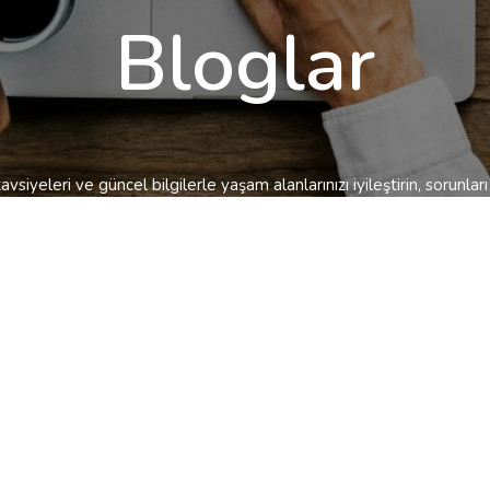
Bloglar
avsiyeleri ve güncel bilgilerle yaşam alanlarınızı iyileştirin, sorunlar