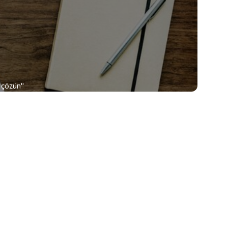
ı çözün"