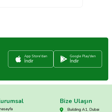
App Store'dan
Google Play'den
İndir
İndir
urumsal
Bize Ulaşın
nasayfa
Building A1, Dubai