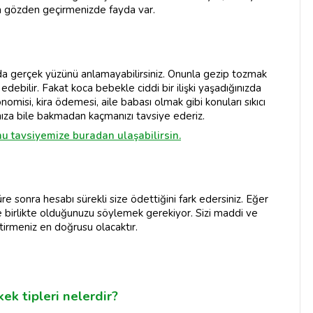
aha gözden geçirmenizde fayda var.
rda gerçek yüzünü anlamayabilirsiniz. Onunla gezip tozmak
edebilir. Fakat koca bebekle ciddi bir ilişki yaşadığınızda
nomisi, kira ödemesi, aile babası olmak gibi konuları sıkıcı
nıza bile bakmadan kaçmanızı tavsiye ederiz.
nu tavsiyemize buradan ulaşabilirsin.
re sonra hesabı sürekli size ödettiğini fark edersiniz. Eğer
 birlikte olduğunuzu söylemek gerekiyor. Sizi maddi ve
tirmeniz en doğrusu olacaktır.
ek tipleri nelerdir?