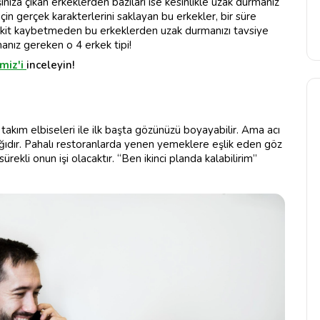
şınıza çıkan erkeklerden bazıları ise kesinlikle uzak durmanız
için gerçek karakterlerini saklayan bu erkekler, bir süre
vakit kaybetmeden bu erkeklerden uzak durmanızı tavsiye
anız gereken o 4 erkek tipi!
miz'i
inceleyin!
k takım elbiseleri ile ilk başta gözünüzü boyayabilir. Ama acı
ağıdır. Pahalı restoranlarda yenen yemeklere eşlik eden göz
rekli onun işi olacaktır. “Ben ikinci planda kalabilirim”