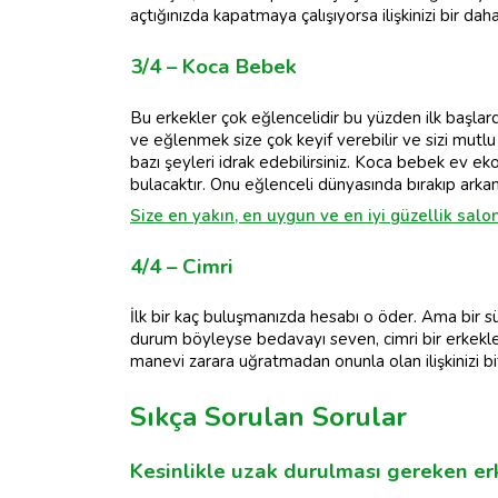
açtığınızda kapatmaya çalışıyorsa ilişkinizi bir d
3/4 – Koca Bebek
Bu erkekler çok eğlencelidir bu yüzden ilk başla
ve eğlenmek size çok keyif verebilir ve sizi mutlu 
bazı şeyleri idrak edebilirsiniz. Koca bebek ev eko
bulacaktır. Onu eğlenceli dünyasında bırakıp arka
Size en yakın, en uygun ve en iyi güzellik salo
4/4 – Cimri
İlk bir kaç buluşmanızda hesabı o öder. Ama bir sü
durum böyleyse bedavayı seven, cimri bir erkekle
manevi zarara uğratmadan onunla olan ilişkinizi bi
Sıkça Sorulan Sorular
Kesinlikle uzak durulması gereken erk