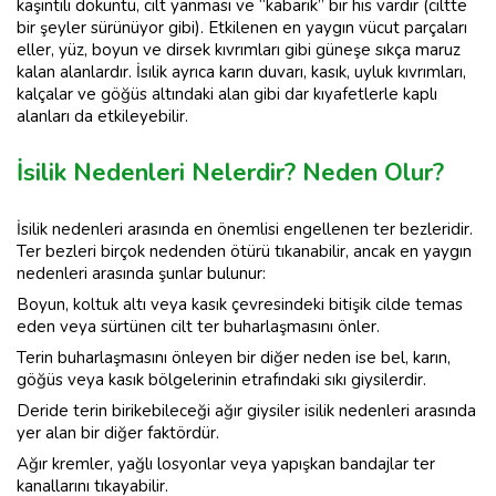
kaşıntılı döküntü, cilt yanması ve “kabarık” bir his vardır (ciltte
bir şeyler sürünüyor gibi). Etkilenen en yaygın vücut parçaları
eller, yüz, boyun ve dirsek kıvrımları gibi güneşe sıkça maruz
kalan alanlardır. İsılik ayrıca karın duvarı, kasık, uyluk kıvrımları,
kalçalar ve göğüs altındaki alan gibi dar kıyafetlerle kaplı
alanları da etkileyebilir.
İsilik Nedenleri Nelerdir? Neden Olur?
İsilik nedenleri arasında en önemlisi engellenen ter bezleridir.
Ter bezleri birçok nedenden ötürü tıkanabilir, ancak en yaygın
nedenleri arasında şunlar bulunur:
Boyun, koltuk altı veya kasık çevresindeki bitişik cilde temas
eden veya sürtünen cilt ter buharlaşmasını önler.
Terin buharlaşmasını önleyen bir diğer neden ise bel, karın,
göğüs veya kasık bölgelerinin etrafındaki sıkı giysilerdir.
Deride terin birikebileceği ağır giysiler isilik nedenleri arasında
yer alan bir diğer faktördür.
Ağır kremler, yağlı losyonlar veya yapışkan bandajlar ter
kanallarını tıkayabilir.