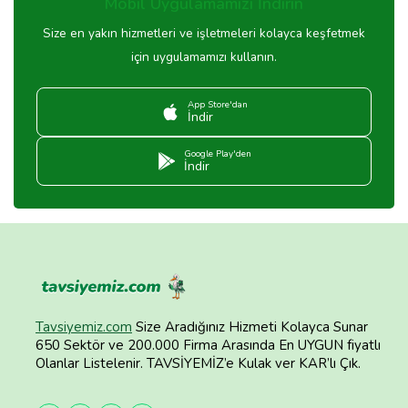
Mobil Uygulamamızı İndirin
Size en yakın hizmetleri ve işletmeleri kolayca keşfetmek
için uygulamamızı kullanın.
App Store'dan
İndir
Google Play'den
İndir
Tavsiyemiz.com
Size Aradığınız Hizmeti Kolayca Sunar
650 Sektör ve 200.000 Firma Arasında En UYGUN fiyatlı
Olanlar Listelenir. TAVSİYEMİZ’e Kulak ver KAR’lı Çık.