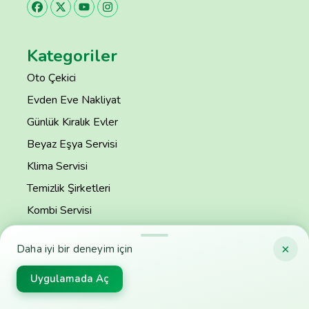
Kategoriler
Oto Çekici
Evden Eve Nakliyat
Günlük Kiralık Evler
Beyaz Eşya Servisi
Klima Servisi
Temizlik Şirketleri
Kombi Servisi
Tekel Bayi
×
Daha iyi bir deneyim için
Uydu Servisi
Kahvaltı Mekanı
Uygulamada Aç
Oto Tamir Bakım