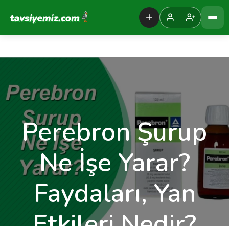
Tavsiyemiz Anasayfa
Perebron Şurup
Ne İşe Yarar?
Faydaları, Yan
Etkileri Nedir?