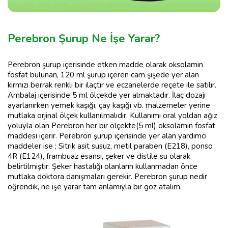
Perebron Şurup Ne İşe Yarar?
Perebron şurup içerisinde etken madde olarak oksolamin
fosfat bulunan, 120 ml şurup içeren cam şişede yer alan
kırmızı berrak renkli bir ilaçtır ve eczanelerde reçete ile satılır.
Ambalaj içerisinde 5 ml ölçekde yer almaktadır. İlaç dozajı
ayarlanırken yemek kaşığı, çay kaşığı vb. malzemeler yerine
mutlaka orjinal ölçek kullanılmalıdır. Kullanımı oral yoldan ağız
yoluyla olan Perebron her bir ölçekte(5 ml) oksolamin fosfat
maddesi içerir. Perebron şurup içerisinde yer alan yardımcı
maddeler ise ; Sitrik asit susuz, metil paraben (E218), ponso
4R (E124), frambuaz esansı, şeker ve distile su olarak
belirtilmiştir. Şeker hastalığı olanların kullanmadan önce
mutlaka doktora danışmaları gerekir. Perebron şurup nedir
öğrendik, ne işe yarar tam anlamıyla bir göz atalım.