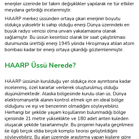
enerjiler üzerinde bir takım değişiklikler yapılarak ne tür etkiler
meydana getirdiği incelenmiştir.
HAARP merkez üssünden ortaya çıkan enerjinin boyutu
oldukça yüksektir ki sahip olduğu enerji Dünya üzerindeki en
büyük radyo vericisi olma unvanı yakalamasına olanak
sağlamıştır. Bu üssün kesintisiz olarak bir saat çalıştırılması
durumunda ürettiği enerji 1945 yılında Hiroşimaya atılan atom
bombası kadar bir enerji ortaya çıkardığı gözlemlenmiştir.
HAARP Üssü Nerede?
HAARP üssünün kurulduğu yer oldukça ince ayrıntısına kadar
incelenmiş, özel kararlar verilerek oluşturulmuş olduğu
düşünülmektedir. Alaska bölgesinde kurulu olan üs, Dünya
elektromanyetik alanını kontrol etmek için en ideal bölge
olduğunu ve eşi ve benzerinin olmadığını söyleyebiliriz.
Herhangi bir şekilde yaşam koşullarının bulunmadığı bölge
içerisinde 21 metre yükseklikte ve 180 adet anten kuleden
oluşacak şekilde tasarlanmıştır. Bu projenin hayata geçirilmesi
ile ilgili birçok iddia birçok komplo teorisi geliştirildiğini
söyleyebiliriz. Bu alan üzerinde araştırma yapan kişilere göre