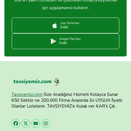
Size en yakın hizmetleri ve işletmeleri kolayca keşfetmek
için uygulamamızı kullanın.
App Store'dan
İndir
Google Play'den
İndir
Tavsiyemiz.com
Size Aradığınız Hizmeti Kolayca Sunar
650 Sektör ve 200.000 Firma Arasında En UYGUN fiyatlı
Olanlar Listelenir. TAVSİYEMİZ’e Kulak ver KAR’lı Çık.