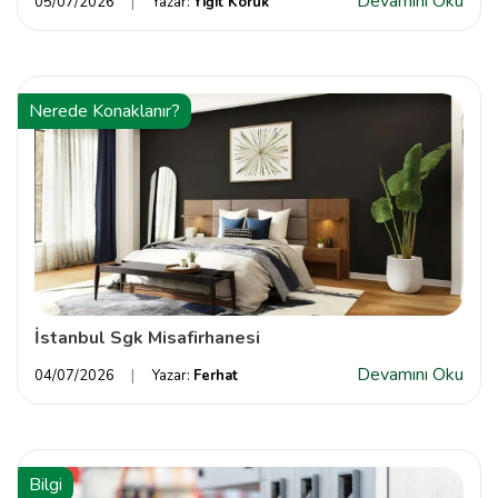
Devamını Oku
05/07/2026
Yazar:
Yiğit Koruk
Nerede Konaklanır?
İstanbul Sgk Misafirhanesi
Devamını Oku
04/07/2026
Yazar:
Ferhat
Bilgi