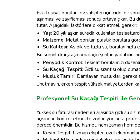
Eski tesisat boruları, ev sahipleri için ciddi bir soru
aşınması ve zayıflaması sonucu ortaya çıkar. Bu 
tutar. Aşağıdaki faktörlere dikkat etmek gerekir:
Yaş
: 20 yılı aşkın süredir kullanılan tesisatlar
Malzeme
: Metal borular, plastik borulara gör
Su Kalitesi
: Asidik ve tuzlu su, boruları hızla e
Bu sorunla karşılaşmamak için şunları yapabilirsini
Periyodik Kontrol
: Tesisat borularınızı düzenl
Su Kaçağı Tespiti
: Gizli su sızıntısı olup olm
Musluk Tamiri
: Damlayan musluklar, gereksiz 
Unutmayın, erken tespit yüksek maliyetlerden k
Profesyonel Su Kaçağı Tespiti ile Ger
Yüksek su faturası nedenleri arasında gizli su sızıntı
açısından kontrol etmekte zorlanıyorsanız, profe
derece önemlidir. Bu hizmet, hem zaman hem de ma
Kesin Tespit
: Uzman ekipler, özel ekipmanlar ku
Maliyet Etkisi
: Erken müdahale sayesinde, bü