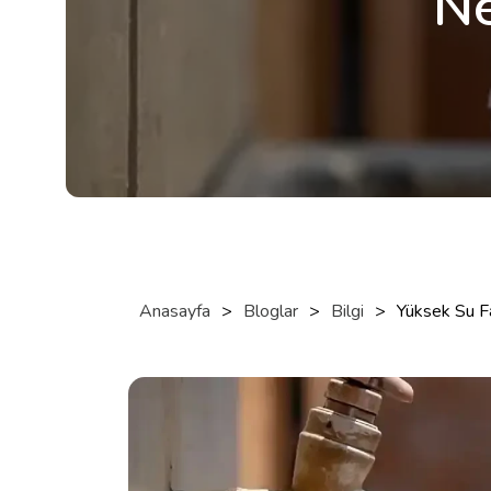
Ne
Anasayfa
>
Bloglar
>
Bilgi
>
Yüksek Su Fa