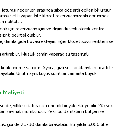
su faturası nedenleri arasında sıkça göz ardı edilen bir unsur.
lumsuz etki yapar. İşte klozet rezervuarınızdaki görünmez
en noktalar:
ak için rezervuarın içini ve dışını düzenli olarak kontrol
zıntı belirtisi olabilir.
aç damla gıda boyası ekleyin. Eğer klozet suyu renklenirse,
 artırabilir. Musluk tamiri yaparak su tasarrufu
kritik öneme sahiptir. Ayrıca, gizli su sızıntılarıyla mücadele
layabilir. Unutmayın, küçük sızıntılar zamanla büyük
k Maliyeti
 de, yıllık su faturanıza önemli bir yük ekleyebilir.
Yüksek
arı saymak mümkündür. Peki, bu damlaların bütçenize
k, günde 20-30 damla bırakabilir. Bu, yılda 5,000 litre