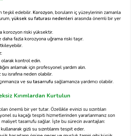
n teşkil edebilir.
Korozyon
, boruların iç yüzeylerinin zamanla
durum,
yüksek su faturası nedenleri
arasında önemli bir yer
da korozyon riski yüksektir.
e daha fazla korozyona uğrama riski taşır.
tkileyebilir.
z:
i olarak kontrol edin.
adığını anlamak için profesyonel yardım alın.
su israfına neden olabilir.
açınmanıza ve
su tasarrufu
sağlamanıza yardımcı olabilir.
eksiz Kırımlardan Kurtulun
ları önemli bir yer tutar. Özellikle evinizi su sızıntıları
syonel su kaçağı tespiti hizmetlerinden yararlanmanız son
liyet tasarrufu sağlar. İşte bu sürecin avantajları:
llanarak gizli su sızıntılarını tespit eder.
yük hasarların önüne geçer ve musluk tamiri gibi küçük