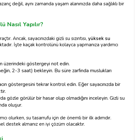
anç değil, aynı zamanda yaşam alanınızda daha sağlıklı bir
ü Nasıl Yapılır?
raçtır. Ancak, sayacınızdaki gizli su sızıntısı,
yüksek su
ktadır. İşte kaçak kontrolünü kolayca yapmanıza yardımcı
nın üzerindeki göstergeyi not edin.
neğin, 2-3 saat) bekleyin. Bu süre zarfında muslukları
acın göstergesini tekrar kontrol edin. Eğer sayacınızda bir
tir.
da gözle görülür bir hasar olup olmadığını inceleyin. Gizli su
ında oluşur.
cı olurken, su tasarrufu için de önemli bir ilk adımdır.
nel destek almanız en iyi çözüm olacaktır.
ki