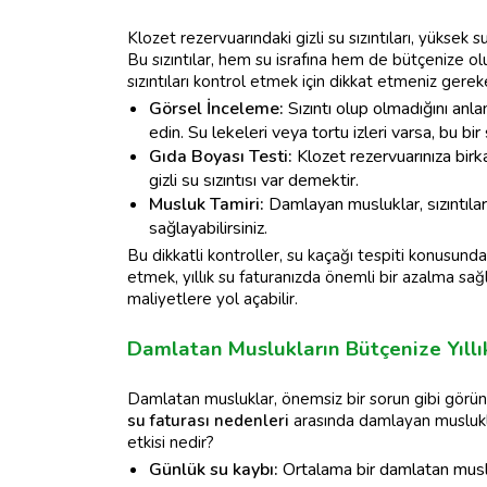
Klozet rezervuarındaki gizli su sızıntıları, yüksek 
Bu sızıntılar, hem su israfına hem de bütçenize o
sızıntıları kontrol etmek için dikkat etmeniz gerek
Görsel İnceleme:
Sızıntı olup olmadığını anlam
edin. Su lekeleri veya tortu izleri varsa, bu bir sı
Gıda Boyası Testi:
Klozet rezervuarınıza birk
gizli su sızıntısı var demektir.
Musluk Tamiri:
Damlayan musluklar, sızıntıları
sağlayabilirsiniz.
Bu dikkatli kontroller, su kaçağı tespiti konusunda 
etmek, yıllık su faturanızda önemli bir azalma sağ
maliyetlere yol açabilir.
Damlatan Muslukların Bütçenize Yıllı
Damlatan musluklar, önemsiz bir sorun gibi görünse
su faturası nedenleri
arasında damlayan muslukl
etkisi nedir?
Günlük su kaybı:
Ortalama bir damlatan muslu