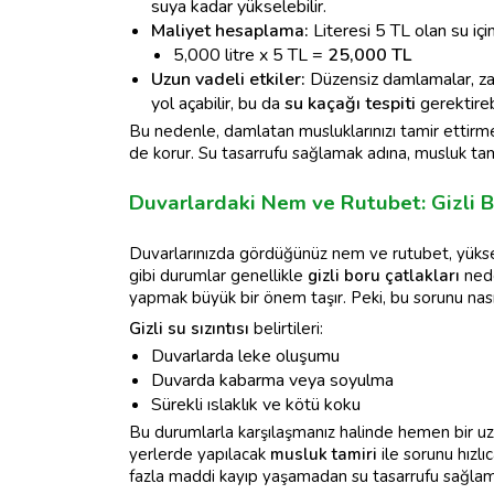
suya kadar yükselebilir.
Maliyet hesaplama:
Literesi 5 TL olan su için
5,000 litre x 5 TL =
25,000 TL
Uzun vadeli etkiler:
Düzensiz damlamalar, za
yol açabilir, bu da
su kaçağı tespiti
gerektirebi
Bu nedenle, damlatan musluklarınızı tamir ettirme
de korur. Su tasarrufu sağlamak adına, musluk tam
Duvarlardaki Nem ve Rutubet: Gizli B
Duvarlarınızda gördüğünüz nem ve rutubet, yüksek
gibi durumlar genellikle
gizli boru çatlakları
nede
yapmak büyük bir önem taşır. Peki, bu sorunu nasıl
Gizli su sızıntısı
belirtileri:
Duvarlarda leke oluşumu
Duvarda kabarma veya soyulma
Sürekli ıslaklık ve kötü koku
Bu durumlarla karşılaşmanız halinde hemen bir u
yerlerde yapılacak
musluk tamiri
ile sorunu hızlı
fazla maddi kayıp yaşamadan su tasarrufu sağlam