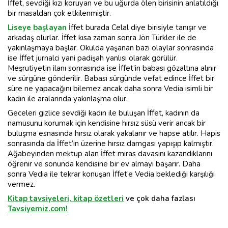
İffet, sevdiği kızı koruyan ve bu uğurda ölen birisinin anlatıldığı
bir masaldan çok etkilenmiştir.
Liseye başlayan
İffet burada Celal diye birisiyle tanışır ve
arkadaş olurlar. İffet kısa zaman sonra Jön Türkler ile de
yakınlaşmaya başlar. Okulda yaşanan bazı olaylar sonrasında
ise İffet jurnalci yani padişah yanlısı olarak görülür.
Meşrutiyetin ilanı sonrasında ise İffet’in babası gözaltına alınır
ve sürgüne gönderilir. Babası sürgünde vefat edince İffet bir
süre ne yapacağını bilemez ancak daha sonra Vedia isimli bir
kadın ile aralarında yakınlaşma olur.
Geceleri gizlice sevdiği kadın ile buluşan İffet, kadının da
namusunu korumak için kendisine hırsız süsü verir ancak bir
buluşma esnasında hırsız olarak yakalanır ve hapse atılır. Hapis
sonrasında da İffet’in üzerine hırsız damgası yapışıp kalmıştır.
Ağabeyinden mektup alan İffet miras davasını kazandıklarını
öğrenir ve sonunda kendisine bir ev almayı başarır. Daha
sonra Vedia ile tekrar konuşan İffet’e Vedia beklediği karşılığı
vermez.
Kitap tavsiyeleri, kitap özetleri
ve çok daha fazlası
Tavsiyemiz.com!