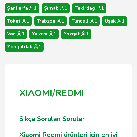
Şanlıurfa
1
Şırnak
1
Tekirdağ
1
Tokat
1
Trabzon
1
Tunceli
1
Uşak
1
Van
1
Yalova
1
Yozgat
1
Zonguldak
1
XIAOMI/REDMI
Sıkça Sorulan Sorular
Xiaomi Redmi ürünleri için en iyi