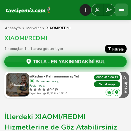
Tavsiyemiz Anasayfa
Anasayfa
>
Markalar
>
XIAOMI/REDMI
XIAOMI/REDMI
1 sonuçtan 1 - 1 arası gösteriliyor.
Filtrele
TIKLA -
EN YAKININDAKİNİ BUL
Xıaomı/Redmı - Kahramanmaraş Yetkili Servis
0850 430 00 72
Kahramanmaraş,
İncele
Whatsapp
Posta Kodu:
0.0 (0)
Fiyat Aralığı: 0,00 ₺ - 0,00 ₺
İllerdeki XIAOMI/REDMI
Hizmetlerine de Göz Atabilirsiniz