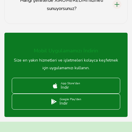
Hangi şehirlerde XIAOMI/REDMI hizmeti
sunuyorsunuz?
Tavsiyemiz, Türkiye genelinde XIAOMI/REDMI hizmeti
sunmaktadır. Özellikle büyük şehirlerdeki servis
noktalarımızı ziyaret edebilirsiniz.
Mobil Uygulamamızı İndirin
Size en yakın hizmetleri ve işletmeleri kolayca keşfetmek
için uygulamamızı kullanın.
App Store'dan
İndir
Google Play'den
İndir