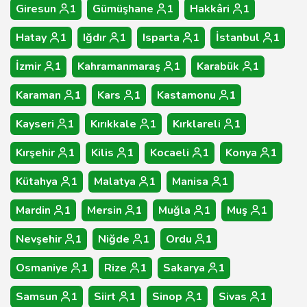
Giresun
1
Gümüşhane
1
Hakkâri
1
Hatay
1
Iğdır
1
Isparta
1
İstanbul
1
İzmir
1
Kahramanmaraş
1
Karabük
1
Karaman
1
Kars
1
Kastamonu
1
Kayseri
1
Kırıkkale
1
Kırklareli
1
Kırşehir
1
Kilis
1
Kocaeli
1
Konya
1
Kütahya
1
Malatya
1
Manisa
1
Mardin
1
Mersin
1
Muğla
1
Muş
1
Nevşehir
1
Niğde
1
Ordu
1
Osmaniye
1
Rize
1
Sakarya
1
Samsun
1
Siirt
1
Sinop
1
Sivas
1