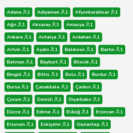
Adana
1
Adıyaman
1
Afyonkarahisar
1
Ağrı
1
Aksaray
1
Amasya
1
Ankara
1
Antalya
1
Ardahan
1
Artvin
1
Aydın
1
Balıkesir
1
Bartın
1
Batman
1
Bayburt
1
Bilecik
1
Bingöl
1
Bitlis
1
Bolu
1
Burdur
1
Bursa
1
Çanakkale
1
Çankırı
1
Çorum
1
Denizli
1
Diyarbakır
1
Düzce
1
Edirne
1
Elâzığ
1
Erzincan
1
Erzurum
1
Eskişehir
1
Gaziantep
1