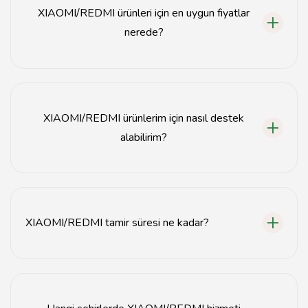
sunmaktadır.
XIAOMI/REDMI ürünleri için en uygun fiyatlar
nerede?
XIAOMI/REDMI ürünlerinin fiyatları, Tavsiyemiz'de
güncel olarak listelenmektedir. Fiyatlar, ürün modeline
ve hizmet türüne göre değişiklik göstermektedir.
XIAOMI/REDMI ürünlerim için nasıl destek
alabilirim?
XIAOMI/REDMI ürünlerinizle ilgili destek almak için
Tavsiyemiz ile iletişime geçebilir veya web sitemizdeki
iletişim formunu doldurabilirsiniz.
XIAOMI/REDMI tamir süresi ne kadar?
XIAOMI/REDMI ürünlerinizin tamir süresi, arızanın türüne
bağlı olarak genellikle 1-3 iş günü arasında
değişmektedir.