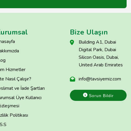
urumsal
Bize Ulaşın
nasayfa
Building A1, Dubai
Digital Park, Dubai
akkımızda
Silicon Oasis, Dubai,
log
United Arab Emirates
üm Hizmetler
te Nasıl Çalışır?
info@tavsiyemiz.com
slimat ve İade Şartları
Sorun Bildir
rumsal Üye Kullanıcı
özleşmesi
zlilik Politikası
.S.S