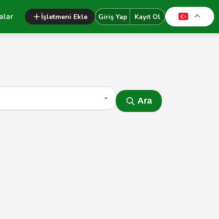
alar
İşletmeni Ekle
Giriş Yap
Kayıt Ol
Ara