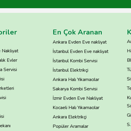
riler
En Çok Aranan
K
A
Ankara Evden Eve nakliyat
 Nakliyat
H
İstanbul Evden Eve nakliyat
lık Evler
B
İstanbul Kombi Servisi
 Servisi
T
İstanbul Elektrikçi
isi
Si
Ankara Halı Yıkamacılar
rketleri
Te
Sakarya Kombi Servisi
isi
Ku
İzmir Evden Eve Nakliyat
S
Kocaeli Halı Yıkamacılar
Gi
si
Ankara Elektrikçi
S
ekanı
Popüler Aramalar