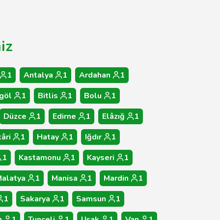
iz
1
Antalya
1
Ardahan
1
göl
1
Bitlis
1
Bolu
1
Düzce
1
Edirne
1
Elâzığ
1
âri
1
Hatay
1
Iğdır
1
1
Kastamonu
1
Kayseri
1
alatya
1
Manisa
1
Mardin
1
1
Sakarya
1
Samsun
1
n
1
Tunceli
1
Uşak
1
Van
1