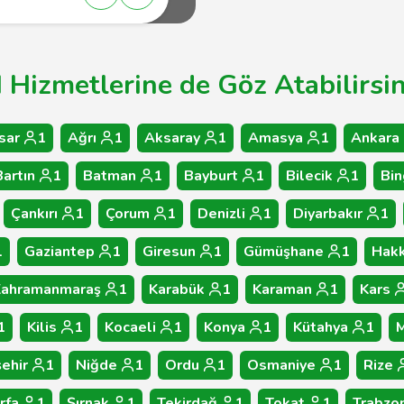
Hizmetlerine de Göz Atabilirsin
sar
1
Ağrı
1
Aksaray
1
Amasya
1
Ankara
Bartın
1
Batman
1
Bayburt
1
Bilecik
1
Bin
Çankırı
1
Çorum
1
Denizli
1
Diyarbakır
1
1
Gaziantep
1
Giresun
1
Gümüşhane
1
Hakk
Kahramanmaraş
1
Karabük
1
Karaman
1
Kars
1
Kilis
1
Kocaeli
1
Konya
1
Kütahya
1
M
ehir
1
Niğde
1
Ordu
1
Osmaniye
1
Rize
rfa
1
Şırnak
1
Tekirdağ
1
Tokat
1
Trabzo