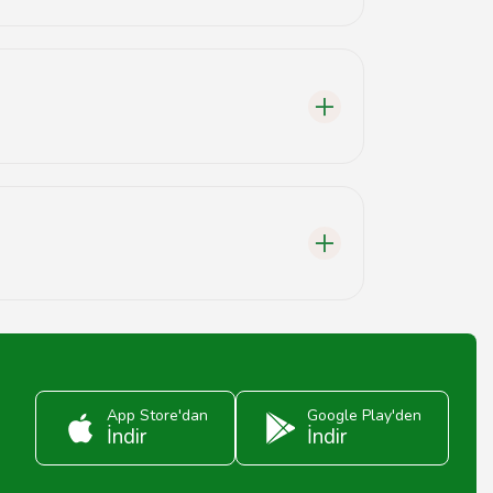
m formunu doldurabilirsiniz.
r.
 ziyaret edebilirsiniz.
App Store'dan
Google Play'den
İndir
İndir