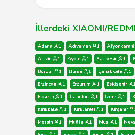
İllerdeki XIAOMI/REDMI 
Adana
1
Adıyaman
1
Afyonkarahi
Artvin
1
Aydın
1
Balıkesir
1
Burdur
1
Bursa
1
Çanakkale
1
Erzincan
1
Erzurum
1
Eskişehir
Isparta
1
İstanbul
1
İzmir
1
Kırıkkale
1
Kırklareli
1
Kırşehir
Mersin
1
Muğla
1
Muş
1
Nevş
Siirt
1
Sinop
1
Sivas
1
Şanlıu