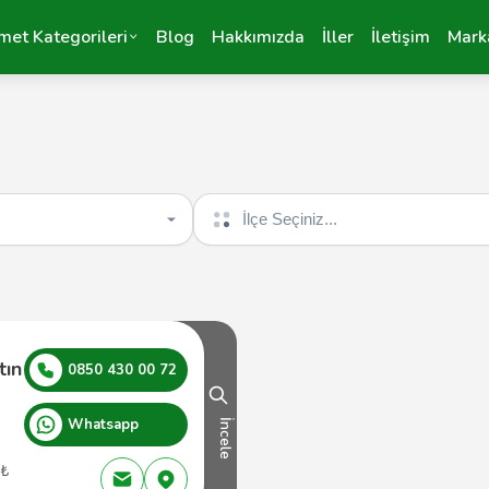
met Kategorileri
Blog
Hakkımızda
İller
İletişim
Mark
İlçe seçin
tın
0850 430 00 72
Whatsapp
İncele
 ₺