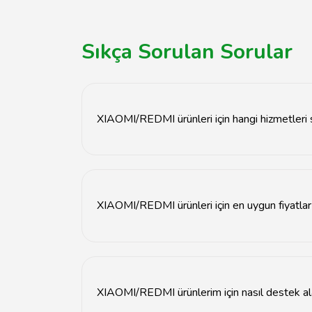
Sıkça Sorulan Sorular
XIAOMI/REDMI ürünleri için hangi hizmetleri
Tavsiyemiz, XIAOMI/REDMI ürünleri için tamir,
XIAOMI/REDMI ürünleri için en uygun fiyatla
XIAOMI/REDMI ürünlerinin fiyatları, Tavsiyemi
XIAOMI/REDMI ürünlerim için nasıl destek ala