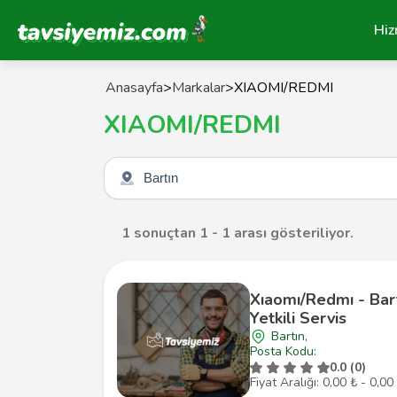
Tavsiyemiz Anasayfa
Hiz
Anasayfa
>
Markalar
>
XIAOMI/REDMI
XIAOMI/REDMI
Şehir seçin
1 sonuçtan 1 - 1 arası gösteriliyor.
Xıaomı/Redmı - Bar
Yetkili Servis
Bartın,
Posta Kodu:
0.0 (0)
Fiyat Aralığı: 0,00 ₺ - 0,00