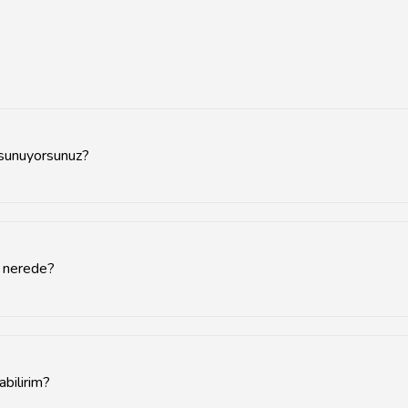
 sunuyorsunuz?
 bakım, yedek parça temini ve danışmanlık hizmetleri sunmaktadır.
r nerede?
z'de güncel olarak listelenmektedir. Fiyatlar, ürün modeline ve hiz
bilirim?