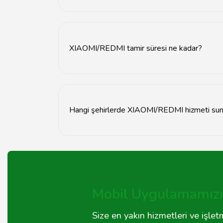
XIAOMI/REDMI ürünlerinizle ilgili destek almak 
XIAOMI/REDMI tamir süresi ne kadar?
XIAOMI/REDMI ürünlerinizin tamir süresi, arıza
Hangi şehirlerde XIAOMI/REDMI hizmeti su
Tavsiyemiz, Türkiye genelinde XIAOMI/REDMI hiz
Mobil Uygulamamızı 
Size en yakın hizmetleri ve işle