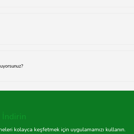
için Tavsiyemiz ile iletişime geçebilir veya web sitemizdeki iletişi
nın türüne bağlı olarak genellikle 1-3 iş günü arasında değişmektedi
nuyorsunuz?
meti sunmaktadır. Özellikle büyük şehirlerdeki servis noktalarımızı
İndirin
tmeleri kolayca keşfetmek için uygulamamızı kullanın.