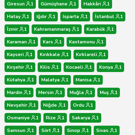
Giresun
1
Gümüşhane
1
Hakkâri
1
Hatay
1
Iğdır
1
Isparta
1
İstanbul
1
İzmir
1
Kahramanmaraş
1
Karabük
1
Karaman
1
Kars
1
Kastamonu
1
Kayseri
1
Kırıkkale
1
Kırklareli
1
Kırşehir
1
Kilis
1
Kocaeli
1
Konya
1
Kütahya
1
Malatya
1
Manisa
1
Mardin
1
Mersin
1
Muğla
1
Muş
1
Nevşehir
1
Niğde
1
Ordu
1
Osmaniye
1
Rize
1
Sakarya
1
Samsun
1
Siirt
1
Sinop
1
Sivas
1