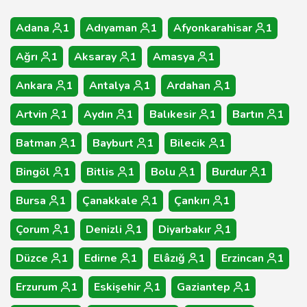
Adana
1
Adıyaman
1
Afyonkarahisar
1
Ağrı
1
Aksaray
1
Amasya
1
Ankara
1
Antalya
1
Ardahan
1
Artvin
1
Aydın
1
Balıkesir
1
Bartın
1
Batman
1
Bayburt
1
Bilecik
1
Bingöl
1
Bitlis
1
Bolu
1
Burdur
1
Bursa
1
Çanakkale
1
Çankırı
1
Çorum
1
Denizli
1
Diyarbakır
1
Düzce
1
Edirne
1
Elâzığ
1
Erzincan
1
Erzurum
1
Eskişehir
1
Gaziantep
1