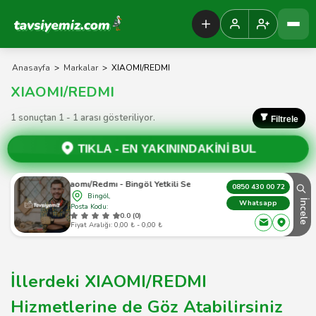
Tavsiyemiz Anasayfa
Anasayfa
>
Markalar
>
XIAOMI/REDMI
XIAOMI/REDMI
1 sonuçtan 1 - 1 arası gösteriliyor.
Filtrele
TIKLA -
EN YAKININDAKİNİ BUL
Xıaomı/Redmı - Bingöl Yetkili Servis
0850 430 00 72
Bingöl,
İncele
Whatsapp
Posta Kodu:
0.0 (0)
Fiyat Aralığı: 0,00 ₺ - 0,00 ₺
İllerdeki XIAOMI/REDMI
Hizmetlerine de Göz Atabilirsiniz