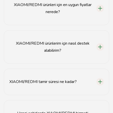
sunmaktadır.
XIAOMI/REDMI ürünleri için en uygun fiyatlar
nerede?
XIAOMI/REDMI ürünlerinin fiyatları, Tavsiyemiz'de
güncel olarak listelenmektedir. Fiyatlar, ürün modeline
ve hizmet türüne göre değişiklik göstermektedir.
XIAOMI/REDMI ürünlerim için nasıl destek
alabilirim?
XIAOMI/REDMI ürünlerinizle ilgili destek almak için
Tavsiyemiz ile iletişime geçebilir veya web sitemizdeki
iletişim formunu doldurabilirsiniz.
XIAOMI/REDMI tamir süresi ne kadar?
XIAOMI/REDMI ürünlerinizin tamir süresi, arızanın türüne
bağlı olarak genellikle 1-3 iş günü arasında
değişmektedir.