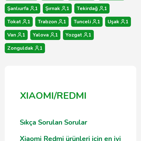
Şanlıurfa
1
Şırnak
1
Tekirdağ
1
Tokat
1
Trabzon
1
Tunceli
1
Uşak
1
Van
1
Yalova
1
Yozgat
1
Zonguldak
1
XIAOMI/REDMI
Sıkça Sorulan Sorular
Xiaomi Redmi ürünleri için en iyi