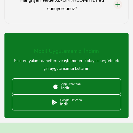
Hangi şehirlerde XIAOMI/REDMI hizmeti
sunuyorsunuz?
Tavsiyemiz, Türkiye genelinde XIAOMI/REDMI hizmeti
sunmaktadır. Özellikle büyük şehirlerdeki servis
noktalarımızı ziyaret edebilirsiniz.
Mobil Uygulamamızı İndirin
Size en yakın hizmetleri ve işletmeleri kolayca keşfetmek
için uygulamamızı kullanın.
App Store'dan
İndir
Google Play'den
İndir