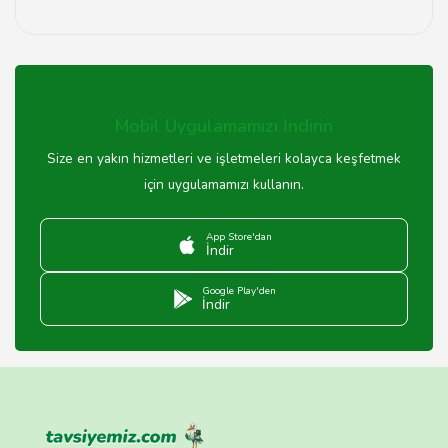
OPPO müşteri hizmetleri ile iletişime geçmek için
Tavsiyemiz üzerinden yer alan iletişim bilgilerini
kullanabilir veya doğrudan yetkili servis merkezleriyle
irtibata geçebilirsiniz.
Mobil Uygulamamızı İndirin
Size en yakın hizmetleri ve işletmeleri kolayca keşfetmek
için uygulamamızı kullanın.
App Store'dan
İndir
Google Play'den
İndir