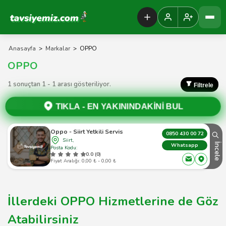
Tavsiyemiz Anasayfa
Anasayfa
>
Markalar
>
OPPO
OPPO
1 sonuçtan 1 - 1 arası gösteriliyor.
Filtrele
TIKLA -
EN YAKININDAKİNİ BUL
Oppo - Siirt Yetkili Servis
0850 430 00 72
Siirt,
İncele
Whatsapp
Posta Kodu:
0.0 (0)
Fiyat Aralığı: 0,00 ₺ - 0,00 ₺
İllerdeki OPPO Hizmetlerine de Göz
Atabilirsiniz