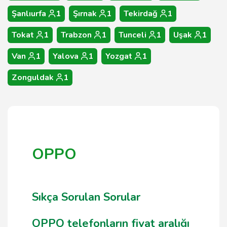
Şanlıurfa
1
Şırnak
1
Tekirdağ
1
Tokat
1
Trabzon
1
Tunceli
1
Uşak
1
Van
1
Yalova
1
Yozgat
1
Zonguldak
1
OPPO
Sıkça Sorulan Sorular
OPPO telefonların fiyat aralığı