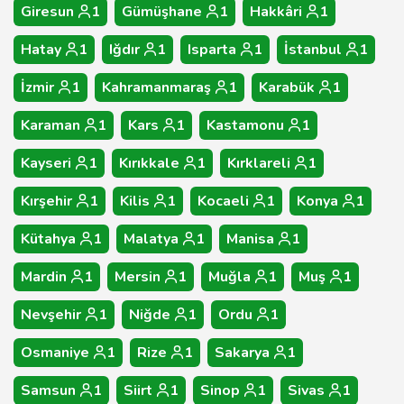
Giresun
1
Gümüşhane
1
Hakkâri
1
Hatay
1
Iğdır
1
Isparta
1
İstanbul
1
İzmir
1
Kahramanmaraş
1
Karabük
1
Karaman
1
Kars
1
Kastamonu
1
Kayseri
1
Kırıkkale
1
Kırklareli
1
Kırşehir
1
Kilis
1
Kocaeli
1
Konya
1
Kütahya
1
Malatya
1
Manisa
1
Mardin
1
Mersin
1
Muğla
1
Muş
1
Nevşehir
1
Niğde
1
Ordu
1
Osmaniye
1
Rize
1
Sakarya
1
Samsun
1
Siirt
1
Sinop
1
Sivas
1