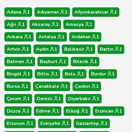
Adana
1
Adıyaman
1
Afyonkarahisar
1
Ağrı
1
Aksaray
1
Amasya
1
Ankara
1
Antalya
1
Ardahan
1
Artvin
1
Aydın
1
Balıkesir
1
Bartın
1
Batman
1
Bayburt
1
Bilecik
1
Bingöl
1
Bitlis
1
Bolu
1
Burdur
1
Bursa
1
Çanakkale
1
Çankırı
1
Çorum
1
Denizli
1
Diyarbakır
1
Düzce
1
Edirne
1
Elâzığ
1
Erzincan
1
Erzurum
1
Eskişehir
1
Gaziantep
1