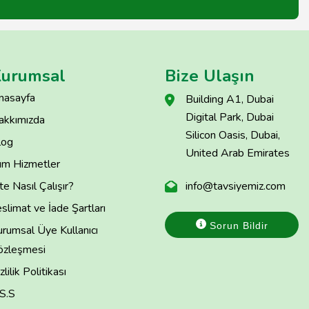
urumsal
Bize Ulaşın
nasayfa
Building A1, Dubai
Digital Park, Dubai
akkımızda
Silicon Oasis, Dubai,
log
United Arab Emirates
üm Hizmetler
te Nasıl Çalışır?
info@tavsiyemiz.com
slimat ve İade Şartları
Sorun Bildir
rumsal Üye Kullanıcı
özleşmesi
zlilik Politikası
.S.S