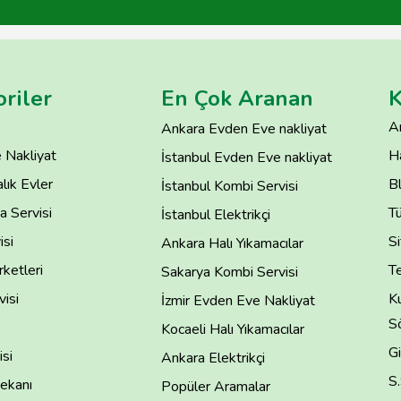
riler
En Çok Aranan
K
A
Ankara Evden Eve nakliyat
 Nakliyat
H
İstanbul Evden Eve nakliyat
lık Evler
B
İstanbul Kombi Servisi
 Servisi
T
İstanbul Elektrikçi
isi
Si
Ankara Halı Yıkamacılar
rketleri
Te
Sakarya Kombi Servisi
isi
Ku
İzmir Evden Eve Nakliyat
S
Kocaeli Halı Yıkamacılar
Gi
si
Ankara Elektrikçi
S
ekanı
Popüler Aramalar