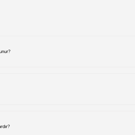
lunur?
ağlayıcılarını içeren bir liste sunmaktadır. Yerel servis noktalarımızd
sında tamamlanmaktadır. Ancak, tamir süresi, telefonun modeline ve
rdır?