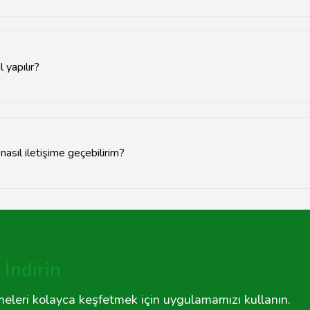
ız tarihten itibaren genellikle 2 yıldır. Ancak, garanti koşulları ve kap
 yapılır?
avsiyemiz üzerinden anlaşmalı servis noktalarımız aracılığıyla gerçe
re değişebilir.
asıl iletişime geçebilirim?
in Tavsiyemiz üzerinden yer alan iletişim bilgilerini kullanabilir ve
İndirin
tmeleri kolayca keşfetmek için uygulamamızı kullanın.