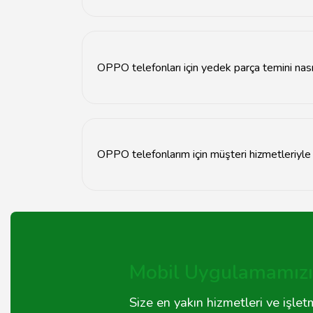
OPPO telefonlarının garanti süresi, satın aldığın
geçmeniz önerilir.
OPPO telefonları için yedek parça temini nasıl
OPPO telefonlarınız için yedek parça temini, T
süresi, talep edilen parçanın stok durumuna gö
OPPO telefonlarım için müşteri hizmetleriyle n
OPPO müşteri hizmetleri ile iletişime geçmek iç
irtibata geçebilirsiniz.
Mobil Uygulamamızı 
Size en yakın hizmetleri ve işle