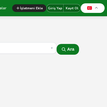
alar
İşletmeni Ekle
Giriş Yap
Kayıt Ol
Ara