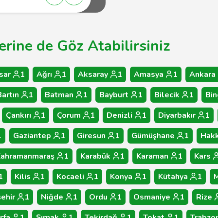
rine de Göz Atabilirsiniz
sar
1
Ağrı
1
Aksaray
1
Amasya
1
Ankara
Bartın
1
Batman
1
Bayburt
1
Bilecik
1
Bin
Çankırı
1
Çorum
1
Denizli
1
Diyarbakır
1
1
Gaziantep
1
Giresun
1
Gümüşhane
1
Hakk
Kahramanmaraş
1
Karabük
1
Karaman
1
Kars
1
Kilis
1
Kocaeli
1
Konya
1
Kütahya
1
M
ehir
1
Niğde
1
Ordu
1
Osmaniye
1
Rize
rfa
1
Şırnak
1
Tekirdağ
1
Tokat
1
Trabzo