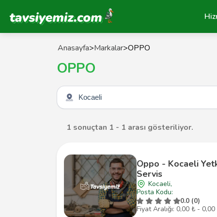
Tavsiyemiz Anasayfa
Hiz
Anasayfa
>
Markalar
>
OPPO
OPPO
Şehir seçin
1 sonuçtan 1 - 1 arası gösteriliyor.
Oppo - Kocaeli Yetk
Servis
Kocaeli,
Posta Kodu:
0.0 (0)
Fiyat Aralığı: 0,00 ₺ - 0,00