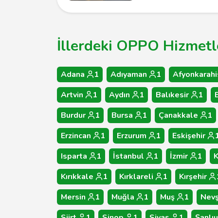
İllerdeki OPPO Hizmetle
Adana
1
Adıyaman
1
Afyonkarahi
Artvin
1
Aydın
1
Balıkesir
1
Burdur
1
Bursa
1
Çanakkale
1
Erzincan
1
Erzurum
1
Eskişehir
Isparta
1
İstanbul
1
İzmir
1
Kırıkkale
1
Kırklareli
1
Kırşehir
Mersin
1
Muğla
1
Muş
1
Nevş
Siirt
1
Sinop
1
Sivas
1
Şanlıu