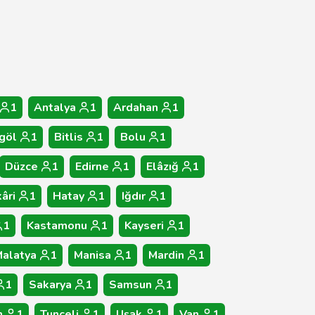
1
Antalya
1
Ardahan
1
göl
1
Bitlis
1
Bolu
1
Düzce
1
Edirne
1
Elâzığ
1
âri
1
Hatay
1
Iğdır
1
1
Kastamonu
1
Kayseri
1
alatya
1
Manisa
1
Mardin
1
1
Sakarya
1
Samsun
1
n
1
Tunceli
1
Uşak
1
Van
1