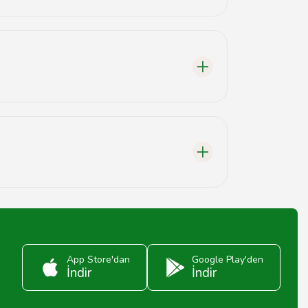
samı için ilgili hizmet sağlayıcınızla iletişime
kleştirilmektedir. Yedek parçaların temin
ya doğrudan yetkili servis merkezleriyle
App Store'dan
Google Play'den
İndir
İndir