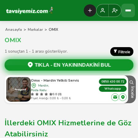
Tavsiyemiz Anasayfa
Anasayfa
>
Markalar
>
OMIX
OMIX
1 sonuçtan 1 - 1 arası gösteriliyor.
Filtrele
TIKLA -
EN YAKININDAKİNİ BUL
Omıx - Mardin Yetkili Servis
0850 430 00 72
Mardin,
İncele
Whatsapp
Posta Kodu:
0.0 (0)
Fiyat Aralığı: 0,00 ₺ - 0,00 ₺
İllerdeki OMIX Hizmetlerine de Göz
Atabilirsiniz