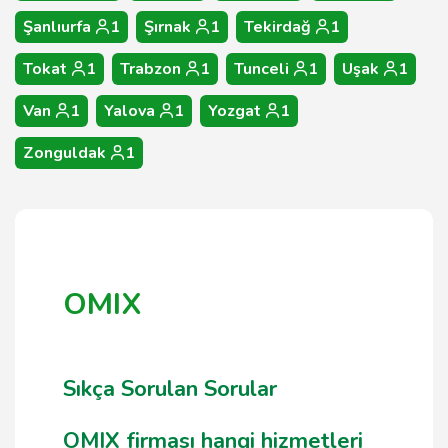
Şanlıurfa
1
Şırnak
1
Tekirdağ
1
Tokat
1
Trabzon
1
Tunceli
1
Uşak
1
Van
1
Yalova
1
Yozgat
1
Zonguldak
1
OMIX
Sıkça Sorulan Sorular
OMIX firması hangi hizmetleri