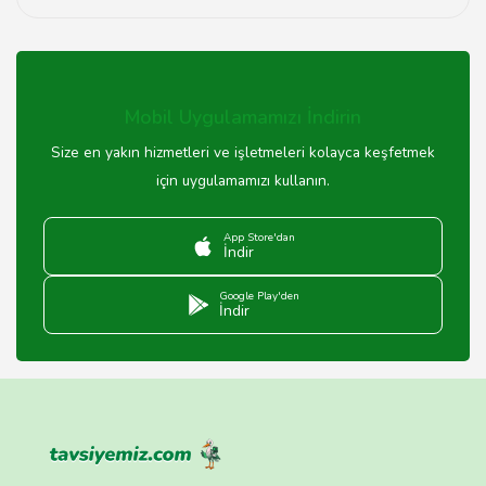
OMIX firmaları, sundukları hizmetler için genellikle bir
garanti süresi sunmaktadır. Bu süre, hizmet türüne göre
değişiklik göstermektedir. Detaylı bilgi için ilgili firma ile
iletişime geçebilirsiniz.
Mobil Uygulamamızı İndirin
Size en yakın hizmetleri ve işletmeleri kolayca keşfetmek
için uygulamamızı kullanın.
App Store'dan
İndir
Google Play'den
İndir