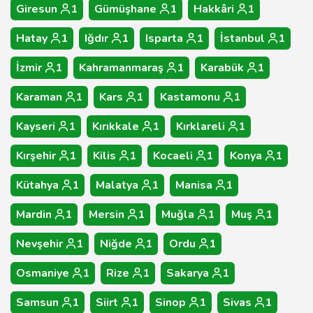
Giresun
1
Gümüşhane
1
Hakkâri
1
Hatay
1
Iğdır
1
Isparta
1
İstanbul
1
İzmir
1
Kahramanmaraş
1
Karabük
1
Karaman
1
Kars
1
Kastamonu
1
Kayseri
1
Kırıkkale
1
Kırklareli
1
Kırşehir
1
Kilis
1
Kocaeli
1
Konya
1
Kütahya
1
Malatya
1
Manisa
1
Mardin
1
Mersin
1
Muğla
1
Muş
1
Nevşehir
1
Niğde
1
Ordu
1
Osmaniye
1
Rize
1
Sakarya
1
Samsun
1
Siirt
1
Sinop
1
Sivas
1