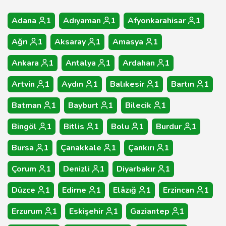
Adana
1
Adıyaman
1
Afyonkarahisar
1
Ağrı
1
Aksaray
1
Amasya
1
Ankara
1
Antalya
1
Ardahan
1
Artvin
1
Aydın
1
Balıkesir
1
Bartın
1
Batman
1
Bayburt
1
Bilecik
1
Bingöl
1
Bitlis
1
Bolu
1
Burdur
1
Bursa
1
Çanakkale
1
Çankırı
1
Çorum
1
Denizli
1
Diyarbakır
1
Düzce
1
Edirne
1
Elâzığ
1
Erzincan
1
Erzurum
1
Eskişehir
1
Gaziantep
1