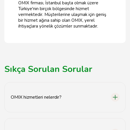
OMIX firması, İstanbul başta olmak üzere
Türkiye'nin birçok bölgesinde hizmet
vermektedir. Müşterilerine ulaşmak için geniş
bir hizmet ağına sahip olan OMIX, yerel
ihtiyaçlara yönelik çözümler sunmaktadır.
Sıkça Sorulan Sorular
OMIX hizmetleri nelerdir?
OMIX, özellikle otomotiv sektörüne yönelik geniş bir
hizmet yelpazesi sunmaktadır. Bu hizmetler arasında
araç bakım, onarım, yedek parça temini ve araç