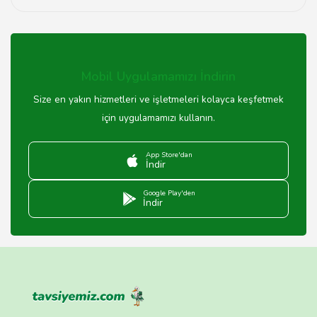
OMIX firmaları, sundukları hizmetler için genellikle bir
garanti süresi sunmaktadır. Bu süre, hizmet türüne göre
değişiklik göstermektedir. Detaylı bilgi için ilgili firma ile
iletişime geçebilirsiniz.
Mobil Uygulamamızı İndirin
Size en yakın hizmetleri ve işletmeleri kolayca keşfetmek
için uygulamamızı kullanın.
App Store'dan
İndir
Google Play'den
İndir