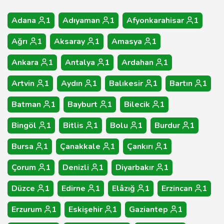
Adana
1
Adıyaman
1
Afyonkarahisar
1
Ağrı
1
Aksaray
1
Amasya
1
Ankara
1
Antalya
1
Ardahan
1
Artvin
1
Aydın
1
Balıkesir
1
Bartın
1
Batman
1
Bayburt
1
Bilecik
1
Bingöl
1
Bitlis
1
Bolu
1
Burdur
1
Bursa
1
Çanakkale
1
Çankırı
1
Çorum
1
Denizli
1
Diyarbakır
1
Düzce
1
Edirne
1
Elâzığ
1
Erzincan
1
Erzurum
1
Eskişehir
1
Gaziantep
1