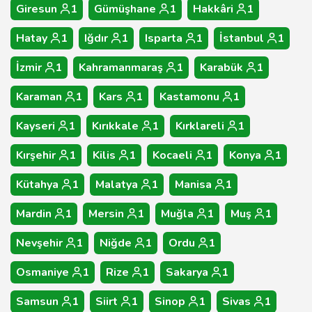
Giresun
1
Gümüşhane
1
Hakkâri
1
Hatay
1
Iğdır
1
Isparta
1
İstanbul
1
İzmir
1
Kahramanmaraş
1
Karabük
1
Karaman
1
Kars
1
Kastamonu
1
Kayseri
1
Kırıkkale
1
Kırklareli
1
Kırşehir
1
Kilis
1
Kocaeli
1
Konya
1
Kütahya
1
Malatya
1
Manisa
1
Mardin
1
Mersin
1
Muğla
1
Muş
1
Nevşehir
1
Niğde
1
Ordu
1
Osmaniye
1
Rize
1
Sakarya
1
Samsun
1
Siirt
1
Sinop
1
Sivas
1