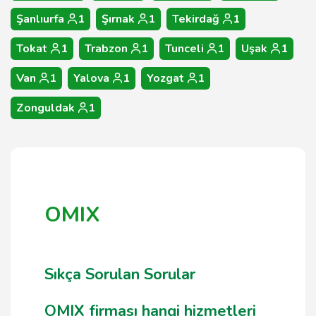
Şanlıurfa
1
Şırnak
1
Tekirdağ
1
Tokat
1
Trabzon
1
Tunceli
1
Uşak
1
Van
1
Yalova
1
Yozgat
1
Zonguldak
1
OMIX
Sıkça Sorulan Sorular
OMIX firması hangi hizmetleri