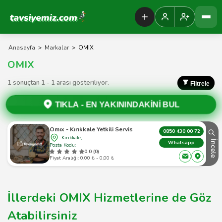
Tavsiyemiz Anasayfa
Anasayfa
>
Markalar
>
OMIX
OMIX
1 sonuçtan 1 - 1 arası gösteriliyor.
Filtrele
TIKLA -
EN YAKININDAKİNİ BUL
Omıx - Kırıkkale Yetkili Servis
0850 430 00 72
Kırıkkale,
İncele
Whatsapp
Posta Kodu:
0.0 (0)
Fiyat Aralığı: 0,00 ₺ - 0,00 ₺
İllerdeki OMIX Hizmetlerine de Göz
Atabilirsiniz