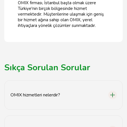
OMIX firması, İstanbul başta olmak üzere
Türkiye'nin birçok bölgesinde hizmet
vermektedir. Müşterilerine ulaşmak için geniş
bir hizmet ağına sahip olan OMIX, yerel
ihtiyaçlara yönelik çözümler sunmaktadır.
Sıkça Sorulan Sorular
OMIX hizmetleri nelerdir?
OMIX, özellikle otomotiv sektörüne yönelik geniş bir
hizmet yelpazesi sunmaktadır. Bu hizmetler arasında
araç bakım, onarım, yedek parça temini ve araç