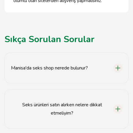
olumlu olan sitelerden alışveriş yapmalısınız.
Sıkça Sorulan Sorular
Manisa'da seks shop nerede bulunur?
Manisa'da çeşitli seks shoplar, şehir merkezinde ve
çevresinde bulunmaktadır.
Seks ürünleri satın alırken nelere dikkat
etmeliyim?
Seks ürünleri satın alırken ürünün kalitesine, markasına