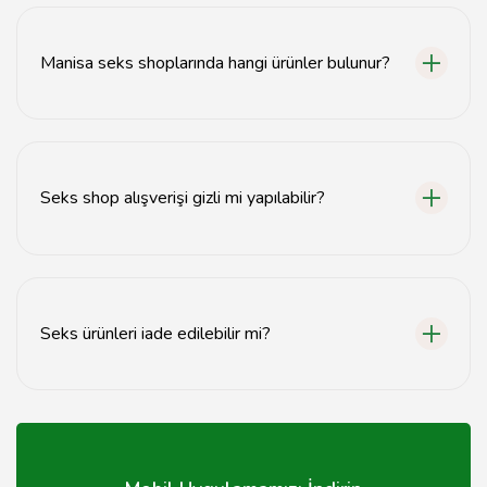
ve güvenilirliğine dikkat etmelisiniz.
Manisa seks shoplarında hangi ürünler bulunur?
Manisa seks shoplarında erotik oyuncaklar, iç giyim,
yağlar ve diğer yetişkin ürünleri bulunmaktadır.
Seks shop alışverişi gizli mi yapılabilir?
Evet, birçok seks shop online alışveriş imkanı sunarak
gizliliğinizi korur.
Seks ürünleri iade edilebilir mi?
Seks ürünlerinin iade politikaları mağazaya göre
değişiklik gösterir, satın almadan önce kontrol
etmelisiniz.