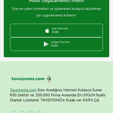
Mobil Uygulamamızı İndirin
Size en yakın hizmetleri ve işletmeleri kolayca keşfetmek
için uygulamamızı kullanın.
App Store'dan
İndir
Google Play'den
İndir
Tavsiyemiz.com
Size Aradığınız Hizmeti Kolayca Sunar
650 Sektör ve 200.000 Firma Arasında En UYGUN fiyatlı
Olanlar Listelenir. TAVSİYEMİZ’e Kulak ver KAR’lı Çık.