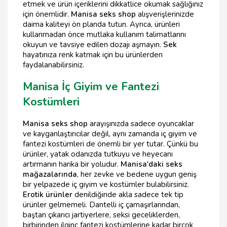
etmek ve ürün içeriklerini dikkatlice okumak sağlığınız
için önemlidir.
Manisa seks shop
alışverişlerinizde
daima kaliteyi ön planda tutun. Ayrıca, ürünleri
kullanmadan önce mutlaka kullanım talimatlarını
okuyun ve tavsiye edilen dozajı aşmayın.
Sek
hayatınıza renk katmak için bu ürünlerden
faydalanabilirsiniz.
Manisa İç Giyim ve Fantezi
Kostümleri
Manisa seks shop
arayışınızda sadece oyuncaklar
ve kayganlaştırıcılar değil, aynı zamanda iç giyim ve
fantezi kostümleri de önemli bir yer tutar. Çünkü bu
ürünler, yatak odanızda tutkuyu ve heyecanı
artırmanın harika bir yoludur.
Manisa'daki seks
mağazalarında
, her zevke ve bedene uygun geniş
bir yelpazede iç giyim ve kostümler bulabilirsiniz.
Erotik ürünler
denildiğinde akla sadece tek tip
ürünler gelmemeli. Dantelli iç çamaşırlarından,
baştan çıkarıcı jartiyerlere, seksi geceliklerden,
birbirinden ilginç fantezi kostümlerine kadar birçok