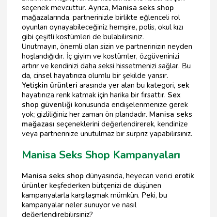
seçenek mevcuttur. Ayrıca,
Manisa seks shop
mağazalarında, partnerinizle birlikte eğlenceli rol
oyunları oynayabileceğiniz hemşire, polis, okul kızı
gibi çeşitli kostümleri de bulabilirsiniz.
Unutmayın, önemli olan sizin ve partnerinizin neyden
hoşlandığıdır. İç giyim ve kostümler, özgüveninizi
artırır ve kendinizi daha seksi hissetmenizi sağlar. Bu
da, cinsel hayatınıza olumlu bir şekilde yansır.
Yetişkin ürünleri
arasında yer alan bu kategori,
sek
hayatınıza renk katmak için harika bir fırsattır.
Sex
shop güvenliği
konusunda endişelenmenize gerek
yok; gizliliğiniz her zaman ön plandadır.
Manisa seks
mağazası
seçeneklerini değerlendirerek, kendinize
veya partnerinize unutulmaz bir sürpriz yapabilirsiniz.
Manisa Seks Shop Kampanyaları
Manisa seks shop
dünyasında, heyecan verici
erotik
ürünler
keşfederken bütçenizi de düşünen
kampanyalarla karşılaşmak mümkün. Peki, bu
kampanyalar neler sunuyor ve nasıl
değerlendirebilirsiniz?