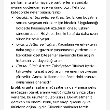
performansı artırmaya ve partnerler arasındaki
uyumu güçlendirmeye yardımcı olur. Peki, bu
kategoride neler bulabilirsiniz?
Geciktirici Spreyler ve Kremler:
Erken boşalma
sorunu yaşayan erkekler için idealdir. Uygulandığı
bölgede hassasiyeti azaltarak cinsel ilişkinin
süresini uzatır. Böylece, her iki taraf da daha uzun
süren bir zevk yaşar.
Uyarıcı Jeller ve Yağlar:
Kadınların ve erkeklerin
daha yoğun orgazmlar yaşamasına yardımcı olur.
İçerdikleri özel bileşenler sayesinde kan akışını
hızlandırır ve duyarlılığı artırır.
Cinsel Gücü Artırıcı Takviyeler:
Bitkisel içerikli
takviyeler, cinsel isteği artırır ve enerji seviyesini
yükseltir. Ancak, kullanmadan önce doktorunuza
danışmanız önemlidir.
Erotik ürünler
satan mağazalar ya da
Manisa seks
mağazası
olarak arama yaptığınızda karşınıza çıkan
yerlerde, bu ürünleri bulabilirsiniz. Dikkat etmeniz
gereken en önemli konu,
sex shop güvenliği
ve
ürünlerin orijinalliğidir. Güvenilir markaları tercih