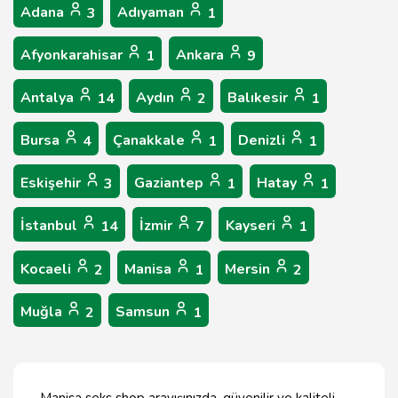
Adana
Adıyaman
3
1
Afyonkarahisar
Ankara
1
9
Antalya
Aydın
Balıkesir
14
2
1
Bursa
Çanakkale
Denizli
4
1
1
Eskişehir
Gaziantep
Hatay
3
1
1
İstanbul
İzmir
Kayseri
14
7
1
Kocaeli
Manisa
Mersin
2
1
2
Muğla
Samsun
2
1
Manisa seks shop arayışınızda, güvenilir ve kaliteli