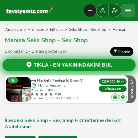
Tavsiyemiz Anasayfa
Anasayfa
>
Hizmetler
>
Eğlence
>
Seks Shop - Sex Shop
>
Manisa
Manisa Seks Shop - Sex Shop
1 sonuçtan 1 - 1 arası gösteriliyor.
Filtrele
TIKLA -
EN YAKININDAKİNİ BUL
Manisa Love Market ( Fantezi İç Giyim Ve Erotic Market )
0236 250 40 44
Manisa, Yunusemre
İncele
Whatsapp
Posta Kodu: 45125
0.0 (0)
Fiyat Aralığı: 200,00 ₺ - 400,00 ₺
İllerdeki Seks Shop - Sex Shop Hizmetlerine de Göz
Atabilirsiniz