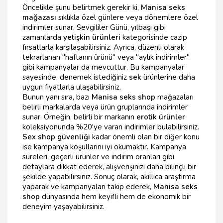
Öncelikle şunu belirtmek gerekir ki,
Manisa seks
mağazası
sıklıkla özel günlere veya dönemlere özel
indirimler sunar. Sevgililer Günü, yılbaşı gibi
zamanlarda
yetişkin ürünleri
kategorisinde cazip
fırsatlarla karşılaşabilirsiniz. Ayrıca, düzenli olarak
tekrarlanan "haftanın ürünü" veya "aylık indirimler"
gibi kampanyalar da mevcuttur. Bu kampanyalar
sayesinde, denemek istediğiniz
sek
ürünlerine daha
uygun fiyatlarla ulaşabilirsiniz.
Bunun yanı sıra, bazı
Manisa seks shop
mağazaları
belirli markalarda veya ürün gruplarında indirimler
sunar. Örneğin, belirli bir markanın
erotik ürünler
koleksiyonunda %20'ye varan indirimler bulabilirsiniz.
Sex shop güvenliği
kadar önemli olan bir diğer konu
ise kampanya koşullarını iyi okumaktır. Kampanya
süreleri, geçerli ürünler ve indirim oranları gibi
detaylara dikkat ederek, alışverişinizi daha bilinçli bir
şekilde yapabilirsiniz. Sonuç olarak, akıllıca araştırma
yaparak ve kampanyaları takip ederek,
Manisa seks
shop
dünyasında hem keyifli hem de ekonomik bir
deneyim yaşayabilirsiniz.