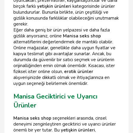
oyuncakları, prezervatifler, kayganlaştırıcılar ve daha
birçok farklı
yetişkin ürünleri
kategorisinde ürünler
bulundururlar. Bununla birlikte, ürün çeşitliliği ve
gizlilik konusunda farklılıklar olabileceğini unutmamak
gerekir.
Eğer daha geniş bir ürün yelpazesi ve daha fazla
gizlilik arıyorsanız, online
Manisa seks shop
alternatiflerini değerlendirmek de mantıklı olabilir.
Online mağazalar, genellikle daha uygun fiyatlar ve
kapıya teslimat gibi avantajlar sunarlar. Ancak, bu
durumda da güvenilir bir satıcı seçmek ve ürünlerin
orijinalliğinden emin olmak önemlidir. Kısacası, ister
fiziksel ister online olsun,
erotik ürünler
alışverişinizde dikkatli olmak ve ihtiyaçlarınıza en
uygun seçeneği belirlemek önemlidir.
Manisa Geciktirici ve Uyarıcı
Ürünler
Manisa seks shop
seçenekleri arasında, cinsel
deneyimi zenginleştiren geciktirici ve uyarıcı ürünler
önemli bir yer tutar. Bu
yetişkin ürünleri
,