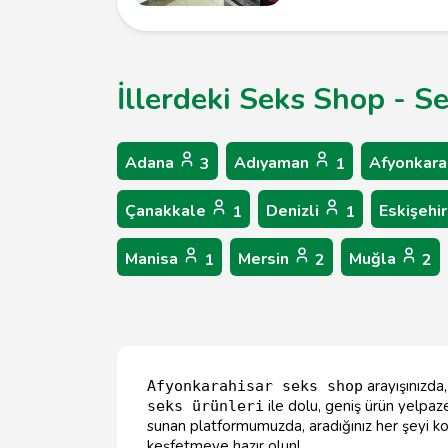
İllerdeki Seks Shop - S
Adana
Adıyaman
Afyonkara
3
1
Çanakkale
Denizli
Eskişehi
1
1
Manisa
Mersin
Muğla
1
2
2
arayışınızda
Afyonkarahisar seks shop
ile dolu, geniş ürün yelpaz
seks ürünleri
sunan platformumuzda, aradığınız her şeyi kola
keşfetmeye hazır olun!