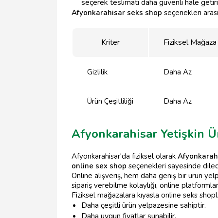
seçerek teslimatı daha güvenli hale getiri
Afyonkarahisar seks shop
seçenekleri arasın
Kriter
Fiziksel Mağaza
Gizlilik
Daha Az
Ürün Çeşitliliği
Daha Az
Afyonkarahisar Yetişkin Ü
Afyonkarahisar'da fiziksel olarak
Afyonkarah
online sex shop
seçenekleri sayesinde diled
Online alışveriş, hem daha geniş bir ürün ye
sipariş verebilme kolaylığı, online platformla
Fiziksel mağazalara kıyasla online seks shopl
Daha çeşitli ürün yelpazesine sahiptir.
Daha uygun fiyatlar sunabilir.