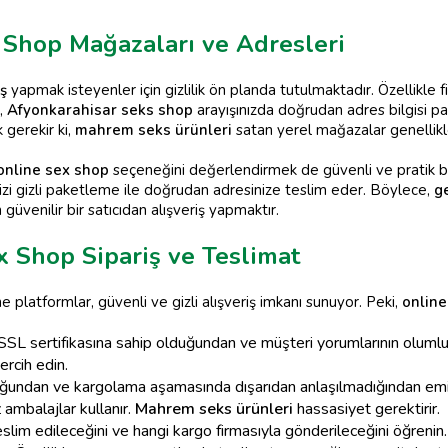
 Shop Mağazaları ve Adresleri
ş
yapmak isteyenler için gizlilik ön planda tutulmaktadır. Özellikle 
,
Afyonkarahisar seks shop
arayışınızda doğrudan adres bilgisi pa
gerekir ki,
mahrem seks ürünleri
satan yerel mağazalar genellikl
online sex shop
seçeneğini değerlendirmek de güvenli ve pratik bir 
inizi gizli paketleme ile doğrudan adresinize teslim eder. Böylece,
g
güvenilir bir satıcıdan alışveriş yapmaktır.
 Shop Sipariş ve Teslimat
e platformlar, güvenli ve gizli alışveriş imkanı sunuyor. Peki,
online
n SSL sertifikasına sahip olduğundan ve müşteri yorumlarının olum
tercih edin.
tulduğundan ve kargolama aşamasında dışarıdan anlaşılmadığından em
 ambalajlar kullanır.
Mahrem seks ürünleri
hassasiyet gerektirir.
eslim edileceğini ve hangi kargo firmasıyla gönderileceğini öğreni