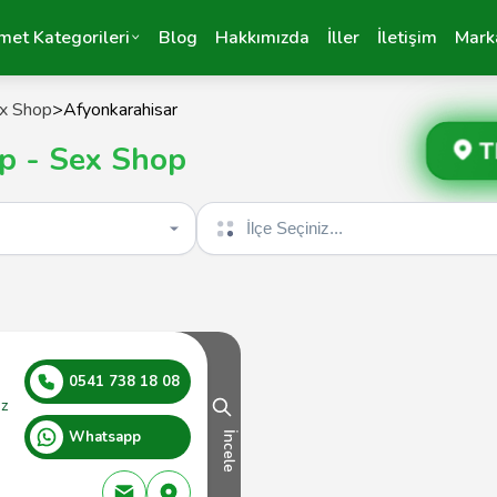
met Kategorileri
Blog
Hakkımızda
İller
İletişim
Mark
x Shop
>
Afyonkarahisar
T
p - Sex Shop
İlçe seçin
0541 738 18 08
ez
Whatsapp
İncele