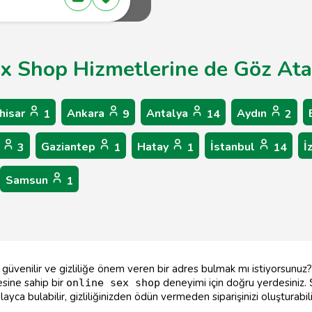
ex Shop Hizmetlerine de Göz Atab
hisar
Ankara
Antalya
Aydın
1
9
14
2
r
Gaziantep
Hatay
İstanbul
İ
3
1
1
14
Samsun
1
, güvenilir ve gizliliğe önem veren bir adres bulmak mı istiyorsunuz
esine sahip bir
deneyimi için doğru yerdesiniz.
online sex shop
yca bulabilir, gizliliğinizden ödün vermeden siparişinizi oluşturabili