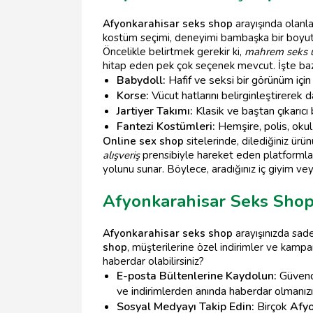
Afyonkarahisar seks shop
arayışında olanla
kostüm seçimi, deneyimi bambaşka bir boyuta t
Öncelikle belirtmek gerekir ki,
mahrem seks ü
hitap eden pek çok seçenek mevcut. İşte bazı
Babydoll:
Hafif ve seksi bir görünüm için 
Korse:
Vücut hatlarını belirginleştirerek da
Jartiyer Takımı:
Klasik ve baştan çıkarıcı 
Fantezi Kostümleri:
Hemşire, polis, okul 
Online sex shop
sitelerinde, dilediğiniz ürün
alışveriş
prensibiyle hareket eden platformlar
yolunu sunar. Böylece, aradığınız iç giyim ve
Afyonkarahisar Seks Sho
Afyonkarahisar seks shop
arayışınızda sad
shop
, müşterilerine özel indirimler ve kamp
haberdar olabilirsiniz?
E-posta Bültenlerine Kaydolun:
Güvend
ve indirimlerden anında haberdar olmanızı
Sosyal Medyayı Takip Edin:
Birçok
Afyo