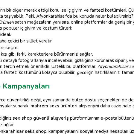
rın bir diğer merak ettiği konu ise iç giyim ve fantezi kostümleri. Ç
aşıyabilir. Peki, Afyonkarahisar'da bu konuda neler bulabilirsiniz?
rünleri
satan mağazaların yanı sıra, online platformlar da geniş bir
 popüler iç giyim ve kostüm türleri:
ideal.
ha çekici bir silüet yaratır.
bir seçim.
kızı gibi farklı karakterlere bürünmenizi sağlar.
ü detaylı fotoğraflarıyla inceleyebilir, gizliliğiniz korunarak sipariş v
ı tercih etmek önemlidir. Üstelik bu platformlar,
Afyonkarahisar s
ya fantezi kostümünü kolayca bulabilir,
gece
için hazırlıklarınızı tama
p Kampanyaları
ece güvenilirliği değil, aynı zamanda bütçe dostu seçenekleri de d
anyalar sunarak,
mahrem seks ürünleri
alışverişini daha cazip hale
iğiniz
sex shop güvenli alışveriş
platformlarının e-posta bülten
 sağlar.
nkarahisar seks shop
, kampanyalarını sosyal medya hesapları üz