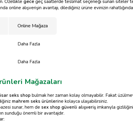
n. Özellikle
gece
geç saatlerde teslimat seçeneği sunan siteler terc
da online alışverişin avantajı, dilediğiniz ürüne evinizin rahatlığınd
Online Mağaza
Daha Fazla
Daha Fazla
rünleri Mağazaları
isar seks shop
bulmak her zaman kolay olmayabilir. Fakat üzülmeyi
iğiniz
mahrem seks ürünleri
ne kolayca ulaşabilirsiniz.
lpazesi sunar, hem de
sex shop güvenli alışveriş
imkanıyla gizliliğin
rın sunduğu önemli bir avantajdır.
ar: