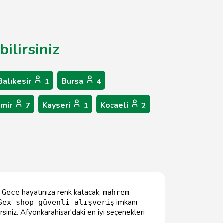
ilirsiniz
Balıkesir
Bursa
1
4
zmir
Kayseri
Kocaeli
7
1
2
?
hayatınıza renk katacak,
Gece
mahrem
imkanı
Sex shop güvenli alışveriş
rsiniz. Afyonkarahisar'daki en iyi seçenekleri