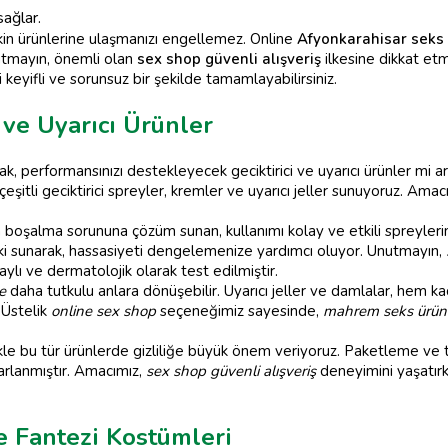
sağlar.
şkin ürünlerine ulaşmanızı engellemez. Online
Afyonkarahisar seks
nutmayın, önemli olan
sex shop güvenli alışveriş
ilkesine dikkat etm
zi keyifli ve sorunsuz bir şekilde tamamlayabilirsiniz.
 ve Uyarıcı Ürünler
ak, performansınızı destekleyecek geciktirici ve uyarıcı ürünler mi 
eşitli geciktirici spreyler, kremler ve uyarıcı jeller sunuyoruz. Amacı
en boşalma sorununa çözüm sunan, kullanımı kolay ve etkili spreyler
etki sunarak, hassasiyeti dengelemenize yardımcı oluyor. Unutmayın,
lı ve dermatolojik olarak test edilmiştir.
e
daha tutkulu anlara dönüşebilir. Uyarıcı jeller ve damlalar, hem k
. Üstelik
online sex shop
seçeneğimiz sayesinde,
mahrem seks ürünl
ikle bu tür ürünlerde gizliliğe büyük önem veriyoruz. Paketleme ve t
arlanmıştır. Amacımız,
sex shop güvenli alışveriş
deneyimini yaşatır
e Fantezi Kostümleri