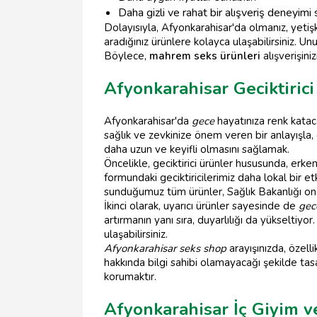
Daha gizli ve rahat bir alışveriş deneyimi 
Dolayısıyla, Afyonkarahisar'da olmanız, yeti
aradığınız ürünlere kolayca ulaşabilirsiniz. U
Böylece,
mahrem seks ürünleri
alışverişini
Afyonkarahisar Geciktirici
Afyonkarahisar'da
gece
hayatınıza renk katac
sağlık ve zevkinize önem veren bir anlayışla, ç
daha uzun ve keyifli olmasını sağlamak.
Öncelikle, geciktirici ürünler hususunda, erk
formundaki geciktiricilerimiz daha lokal bir 
sunduğumuz tüm ürünler, Sağlık Bakanlığı onay
İkinci olarak, uyarıcı ürünler sayesinde de
gec
artırmanın yanı sıra, duyarlılığı da yükseltiyor
ulaşabilirsiniz.
Afyonkarahisar seks shop
arayışınızda, özell
hakkında bilgi sahibi olamayacağı şekilde tas
korumaktır.
Afyonkarahisar İç Giyim v