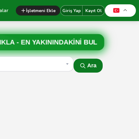
alar
İşletmeni Ekle
Giriş Yap
Kayıt Ol
IKLA -
EN YAKININDAKİNİ BUL
Ara