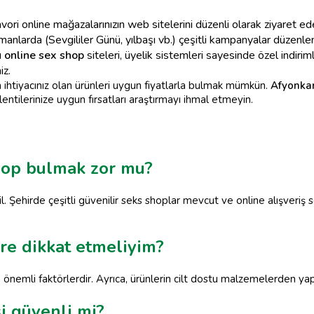
vori online mağazalarınızın web sitelerini düzenli olarak ziyaret ed
zamanlarda (Sevgililer Günü, yılbaşı vb.) çeşitli kampanyalar düzenlen
ı
online sex shop
siteleri, üyelik sistemleri sayesinde özel indiri
iz.
in ihtiyacınız olan ürünleri uygun fiyatlarla bulmak mümkün.
Afyonkar
tilerinize uygun fırsatları araştırmayı ihmal etmeyin.
hop bulmak zor mu?
 Şehirde çeşitli güvenilir seks shoplar mevcut ve online alışveriş 
ere dikkat etmeliyim?
en önemli faktörlerdir. Ayrıca, ürünlerin cilt dostu malzemelerden ya
i güvenli mi?