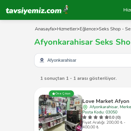
Tavsiyemiz Anasayfa
Hiz
Anasayfa
>
Hizmetler
>
Eğlence
>
Seks Shop - Se
Afyonkarahisar Seks Sho
Şehir seçin
1 sonuçtan 1 - 1 arası gösteriliyor.
Öne Çıkan
Love Market Afyon
Afyonkarahisar, Merk
Posta Kodu: 03050
0.0 (0)
Fiyat Aralığı: 200,00 ₺ -
400,00 ₺