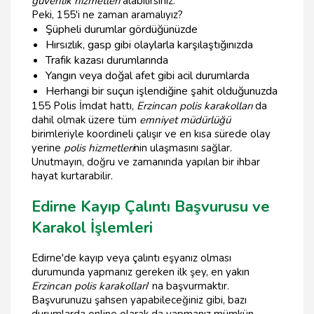
güvenlik hizmetleri
alabilirsiniz.
Peki, 155'i ne zaman aramalıyız?
Şüpheli durumlar gördüğünüzde
Hırsızlık, gasp gibi olaylarla karşılaştığınızda
Trafik kazası durumlarında
Yangın veya doğal afet gibi acil durumlarda
Herhangi bir suçun işlendiğine şahit olduğunuzda
155 Polis İmdat hattı,
Erzincan polis karakolları
da
dahil olmak üzere tüm
emniyet müdürlüğü
birimleriyle koordineli çalışır ve en kısa sürede olay
yerine
polis hizmetleri
nin ulaşmasını sağlar.
Unutmayın, doğru ve zamanında yapılan bir ihbar
hayat kurtarabilir.
Edirne Kayıp Çalıntı Başvurusu ve
Karakol İşlemleri
Edirne'de kayıp veya çalıntı eşyanız olması
durumunda yapmanız gereken ilk şey, en yakın
Erzincan polis karakolları
' na başvurmaktır.
Başvurunuzu şahsen yapabileceğiniz gibi, bazı
durumlarda online olarak da yapmanız mümkün