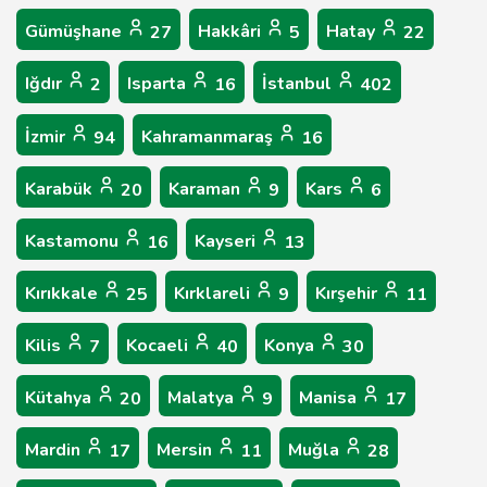
Gümüşhane
Hakkâri
Hatay
27
5
22
Iğdır
Isparta
İstanbul
2
16
402
İzmir
Kahramanmaraş
94
16
Karabük
Karaman
Kars
20
9
6
Kastamonu
Kayseri
16
13
Kırıkkale
Kırklareli
Kırşehir
25
9
11
Kilis
Kocaeli
Konya
7
40
30
Kütahya
Malatya
Manisa
20
9
17
Mardin
Mersin
Muğla
17
11
28