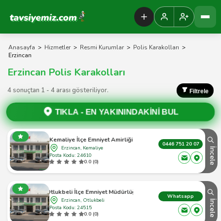
Tavsiyemiz Anasayfa
Anasayfa
>
Hizmetler
>
Resmi Kurumlar
>
Polis Karakolları
>
Erzincan
Erzincan Polis Karakolları
4 sonuçtan 1 - 4 arası gösteriliyor.
Filtrele
TIKLA -
EN YAKININDAKİNİ BUL
Kemaliye İlçe Emniyet Amirliği
0446 751 20 07
Erzincan, Kemaliye
İncele
Posta Kodu: 24610
0.0 (0)
Otlukbeli İlçe Emniyet Müdürlüğü
Whatsapp
Erzincan, Otlukbeli
İncele
Posta Kodu: 24515
0.0 (0)