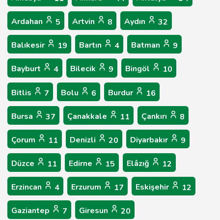
Ardahan
Artvin
Aydın
5
8
32
Balıkesir
Bartın
Batman
19
4
9
Bayburt
Bilecik
Bingöl
4
9
10
Bitlis
Bolu
Burdur
7
6
16
Bursa
Çanakkale
Çankırı
37
11
8
Çorum
Denizli
Diyarbakır
11
20
9
Düzce
Edirne
Elâzığ
11
15
12
Erzincan
Erzurum
Eskişehir
4
17
12
Gaziantep
Giresun
7
20