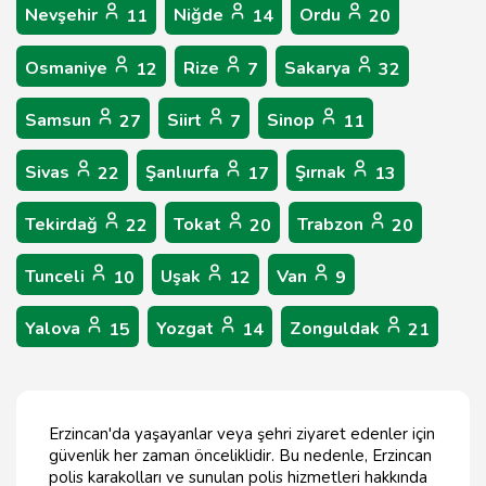
Nevşehir
Niğde
Ordu
11
14
20
Osmaniye
Rize
Sakarya
12
7
32
Samsun
Siirt
Sinop
27
7
11
Sivas
Şanlıurfa
Şırnak
22
17
13
Tekirdağ
Tokat
Trabzon
22
20
20
Tunceli
Uşak
Van
10
12
9
Yalova
Yozgat
Zonguldak
15
14
21
Erzincan'da yaşayanlar veya şehri ziyaret edenler için
güvenlik her zaman önceliklidir. Bu nedenle, Erzincan
polis karakolları ve sunulan polis hizmetleri hakkında