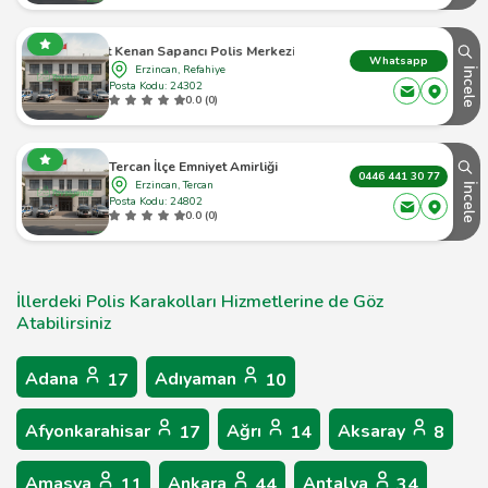
Şehit Kenan Sapancı Polis Merkezi Amirliği
Whatsapp
Erzincan, Refahiye
İncele
Posta Kodu: 24302
0.0 (0)
Tercan İlçe Emniyet Amirliği
0446 441 30 77
Erzincan, Tercan
İncele
Posta Kodu: 24802
0.0 (0)
İllerdeki Polis Karakolları Hizmetlerine de Göz
Atabilirsiniz
Adana
Adıyaman
17
10
Afyonkarahisar
Ağrı
Aksaray
17
14
8
Amasya
Ankara
Antalya
11
44
34