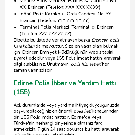
Merkez Polis Merkezi:
Halit Paşa Caddesi, No:
XX, Erzincan (Telefon: XXX XXX XX XX)
İnönü Polis Karakolu:
Ordu Caddesi, No: YY,
Erzincan (Telefon: YYY YYY YY YY)
Terminal Polis Merkezi:
Terminal İçi, Erzincan
(Telefon: ZZZ ZZZ ZZ ZZ)
Elbette bu listede yer almayan başka
Erzincan polis
karakolları
da mevcuttur. Size en yakın olanı bulmak
için, Erzincan Emniyet Müdürlüğü'nün web sitesini
ziyaret edebilir veya 155 Polis İmdat hattını arayarak
bilgi alabilirsiniz. Unutmayın,
polis hizmetleri
her
zaman yanınızdadır.
Edirne Polis İhbar ve Yardım Hattı
(155)
Acil durumlarda veya yardıma ihtiyaç duyduğunuzda
başvurabileceğiniz en önemli
polis ileti
kanallarından
biri 155 Polis İmdat hattıdır. Edirne'de veya
Türkiye'nin herhangi bir yerinde olmanız fark
etmeksizin, 7 gün 24 saat boyunca bu hattı arayarak