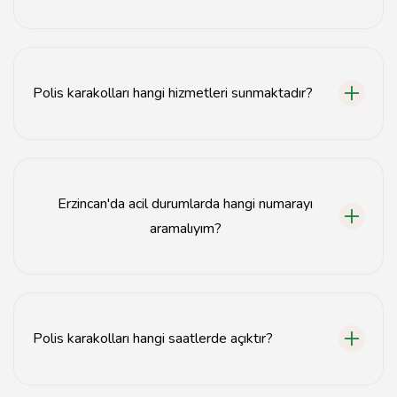
Erzincan polis karakollarının iletişim bilgilerine emniyet
müdürlüğünün resmi web sitesinden ulaşabilirsiniz.
Polis karakolları hangi hizmetleri sunmaktadır?
Polis karakolları suç ihbarı, kayıp eşya bildirimleri ve
güvenlik hizmetleri gibi çeşitli hizmetler sunmaktadır.
Erzincan'da acil durumlarda hangi numarayı
aramalıyım?
Acil durumlarda 155 numaralı polis ihbar hattını
aramalısınız.
Polis karakolları hangi saatlerde açıktır?