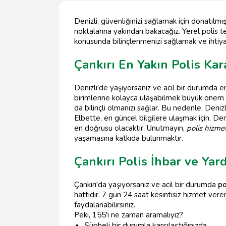
Denizli, güvenliğinizi sağlamak için donatılmış
noktalarına yakından bakacağız. Yerel polis te
konusunda bilinçlenmenizi sağlamak ve ihtiy
Çankırı En Yakın Polis Kar
Denizli'de yaşıyorsanız ve acil bir durumda e
birimlerine kolayca ulaşabilmek büyük önem 
da bilinçli olmanızı sağlar. Bu nedenle, Denizli
Elbette, en güncel bilgilere ulaşmak için, D
en doğrusu olacaktır. Unutmayın,
polis hizmet
yaşamasına katkıda bulunmaktır.
Çankırı Polis İhbar ve Yar
Çankırı'da yaşıyorsanız ve acil bir durumda
po
hattıdır. 7 gün 24 saat kesintisiz hizmet ver
faydalanabilirsiniz.
Peki, 155'i ne zaman aramalıyız?
Şüpheli bir durumla karşılaştığınızda