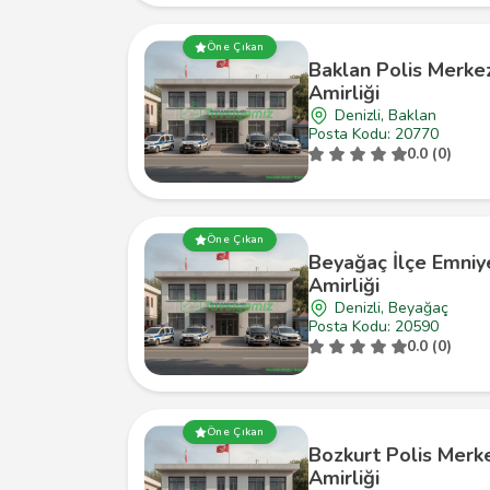
Öne Çıkan
Baklan Polis Merke
Amirliği
Denizli, Baklan
Posta Kodu: 20770
0.0 (0)
Öne Çıkan
Beyağaç İlçe Emniy
Amirliği
Denizli, Beyağaç
Posta Kodu: 20590
0.0 (0)
Öne Çıkan
Bozkurt Polis Merk
Amirliği