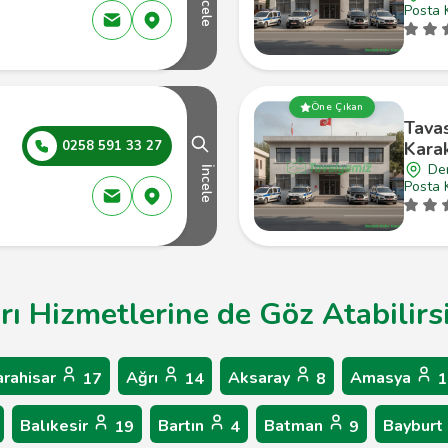
İncele
Posta 
Öne Çıkan
Tava
0258 591 33 27
Kara
Den
İncele
Posta 
arı Hizmetlerine de Göz Atabilirs
arahisar
Ağrı
Aksaray
Amasya
17
14
8
1
Balıkesir
Bartın
Batman
Bayburt
19
4
9