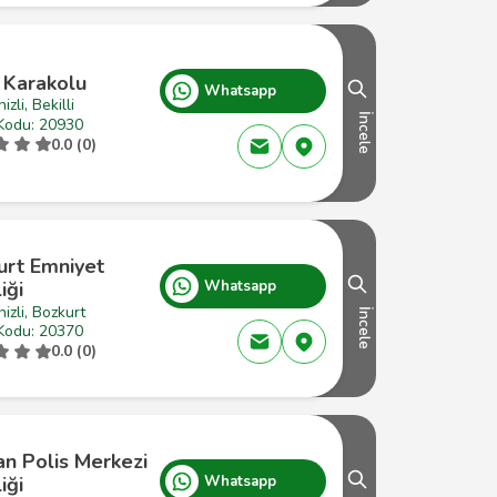
 Karakolu
Whatsapp
izli, Bekilli
İncele
Kodu: 20930
0.0 (0)
urt Emniyet
iği
Whatsapp
izli, Bozkurt
İncele
Kodu: 20370
0.0 (0)
an Polis Merkezi
iği
Whatsapp