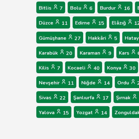
Bitlis
Bolu
Burdur
7
6
16
Düzce
Edirne
Elâzığ
11
15
1
Gümüşhane
Hakkâri
Hata
27
5
Karabük
Karaman
Kars
20
9
Kilis
Kocaeli
Konya
7
40
30
Nevşehir
Niğde
Ordu
11
14
Sivas
Şanlıurfa
Şırnak
22
17
Yalova
Yozgat
Zongulda
15
14