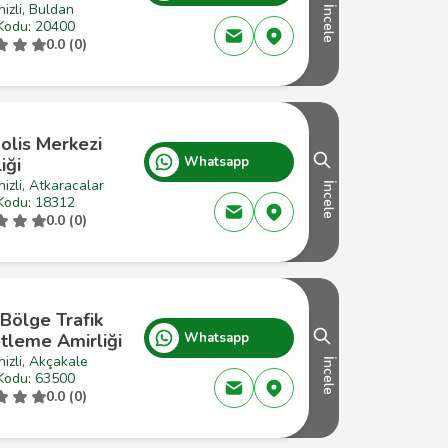
izli, Buldan
İncele
Kodu: 20400
0.0 (0)
olis Merkezi
iği
Whatsapp
izli, Atkaracalar
İncele
Kodu: 18312
0.0 (0)
Bölge Trafik
tleme Amirliği
Whatsapp
izli, Akçakale
İncele
Kodu: 63500
0.0 (0)