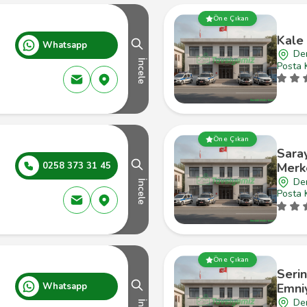
Öne Çıkan
Kale 
Whatsapp
Den
İncele
Posta 
Öne Çıkan
Sara
0258 373 31 45
Merke
Den
İncele
Posta 
Öne Çıkan
Serin
Whatsapp
Emni
Den