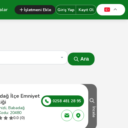
alar
İşletmeni Ekle
Giriş Yap
Kayıt Ol
Ara
dağ İlçe Emniyet
iği
0258 481 28 95
izli, Babadağ
İncele
Kodu: 20480
0.0 (0)