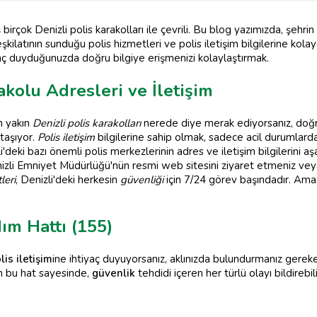
 birçok Denizli polis karakolları ile çevrili. Bu blog yazımızda, şehri
şkilatının sunduğu polis hizmetleri ve polis iletişim bilgilerine kol
aç duyduğunuzda doğru bilgiye erişmenizi kolaylaştırmak.
akolu Adresleri ve İletişim
n yakın
Denizli polis karakolları
nerede diye merak ediyorsanız, doğru
taşıyor.
Polis iletişim
bilgilerine sahip olmak, sadece acil durumlar
'deki bazı önemli polis merkezlerinin adres ve iletişim bilgilerini aşa
enizli Emniyet Müdürlüğü'nün resmi web sitesini ziyaret etmeniz ve
leri
, Denizli'deki herkesin
güvenliği
için 7/24 görev başındadır. Amac
dım Hattı (155)
lis iletişim
ine ihtiyaç duyuyorsanız, aklınızda bulundurmanız gere
en bu hat sayesinde,
güvenlik
tehdidi içeren her türlü olayı bildirebil