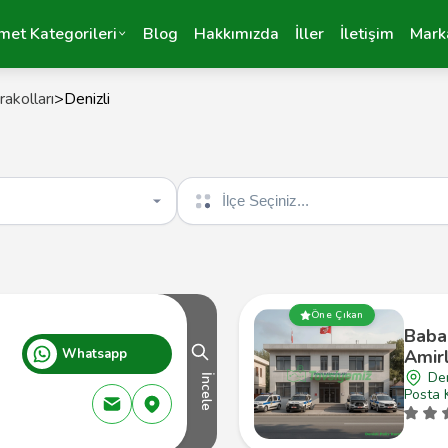
met Kategorileri
Blog
Hakkımızda
İller
İletişim
Mark
rakolları
>
Denizli
İlçe seçin
Öne Çıkan
Baba
Whatsapp
Amirl
Den
İncele
Posta 