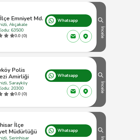
İlçe Emniyet Md.
Whatsapp
izli, Akçakale
İncele
Kodu: 63500
0.0 (0)
yköy Polis
zi Amirliği
Whatsapp
izli, Sarayköy
İncele
Kodu: 20300
0.0 (0)
hisar İlçe
yet Müdürlüğü
Whatsapp
izli, Serinhisar