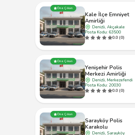
Öne Çıkan
Kale İlçe Emniyet
Amirliği
Denizli, Akçakale
Posta Kodu: 63500
0.0 (0)
Öne Çıkan
Yenişehir Polis
Merkezi Amirliği
Denizli, Merkezefendi
Posta Kodu: 20030
0.0 (0)
Öne Çıkan
Sarayköy Polis
Karakolu
Denizli, Sarayköy