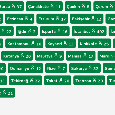
Bursa
Çanakkale
Çankırı
Çorum
37
11
8
Erzincan
Erzurum
Eskişehir
Gaz
2
4
17
12
y
Iğdır
Isparta
İstanbul
İz
22
2
16
402
Kastamonu
Kayseri
Kırıkkale
6
16
13
25
Kütahya
Malatya
Manisa
Mardin
20
9
17
Osmaniye
Rize
Sakarya
Sam
20
12
7
32
Tekirdağ
Tokat
Trabzon
Tu
13
22
20
20
k
21