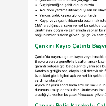
Suç işlendiğine şahit olduğunuzda
Acil tıbbi yardıma ihtiyaç duyulan bir olay
Yangın, trafik kazası gibi durumlarda
Kayıp veya çalıntı ihbarında bulunmak ist
155'i aradığınızda, sakin ve net bir şekilde o
Unutmayın, doğru ve zamanında yapılan bir i
bağlı birimler, sizlerin
güvenliği
için 24 saat 
Çankırı Kayıp Çalıntı Başv
Çankırı'da başınıza gelen kayıp veya hırsızlı
Başvuru süreci genellikle basittir, ancak bazı
garanti belgesi gibi belgelerinizi yanınızda bu
Karakola gittiğinizde, olayla ilgili detaylı b
özellikleri gibi bilgileri açık ve net bir şekild
yardımcı olacaktır.
Ayrıca, başvuru sonrasında size bir başvuru bel
durumunu takip edebilirsiniz. Unutmayın, hızl
aracılığıyla verilen bu
polis hizmetleri
,
güvenl
Çankırı Polis Karakolu Ça