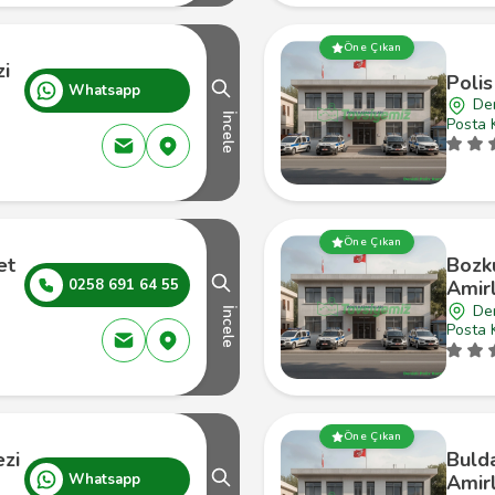
Öne Çıkan
zi
Polis
Whatsapp
Den
İncele
Posta 
Öne Çıkan
et
Bozk
0258 691 64 55
Amirl
Den
İncele
Posta 
Öne Çıkan
ezi
Buld
Whatsapp
Amirl