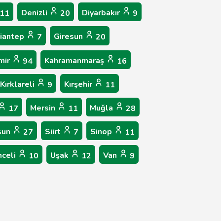
Denizli
Diyarbakır
11
20
9
iantep
Giresun
7
20
mir
Kahramanmaraş
94
16
Kırklareli
Kırşehir
9
11
Mersin
Muğla
17
11
28
sun
Siirt
Sinop
27
7
11
nceli
Uşak
Van
10
12
9