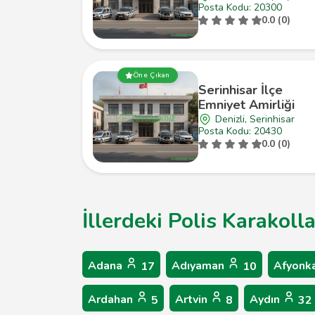
Posta Kodu: 20300
0.0 (0)
Öne Çıkan
Serinhisar İlçe
Emniyet Amirliği
Denizli, Serinhisar
Posta Kodu: 20430
0.0 (0)
İllerdeki Polis Karakoll
Adana
Adıyaman
Afyonk
17
10
Ardahan
Artvin
Aydın
5
8
32