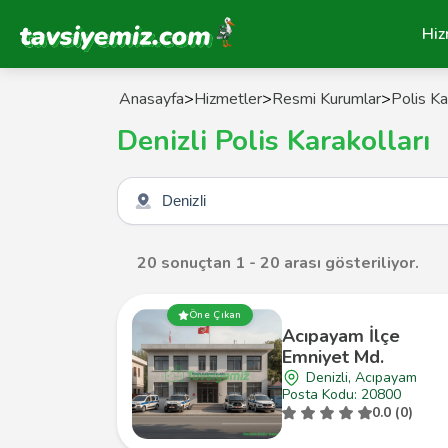
Tavsiyemiz Anasayfa
Hiz
Anasayfa
>
Hizmetler
>
Resmi Kurumlar
>
Polis Ka
Denizli Polis Karakolları
Şehir seçin
20 sonuçtan 1 - 20 arası gösteriliyor.
Öne Çıkan
Acıpayam İlçe
Emniyet Md.
Denizli, Acıpayam
Posta Kodu: 20800
0.0 (0)