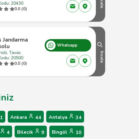
İncele
Kodu: 20430
0.0 (0)
s Jandarma
kolu
Whatsapp
izli, Tavas
İncele
Kodu: 20500
0.0 (0)
iniz
Ankara
Antalya
1
44
34
Bilecik
Bingöl
4
9
10