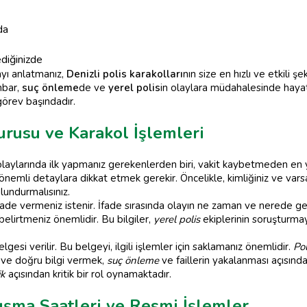
da
ediğinizde
layı anlatmanız,
Denizli polis karakolları
nın size en hızlı ve etkili ş
hbar,
suç önleme
de ve
yerel polis
in olaylara müdahalesinde haya
görev başındadır.
urusu ve Karakol İşlemleri
k olaylarında ilk yapmanız gerekenlerden biri, vakit kaybetmeden en
 önemli detaylara dikkat etmek gerekir. Öncelikle, kimliğiniz ve vars
lundurmalısınız.
ir ifade vermeniz istenir. İfade sırasında olayın ne zaman ve nerede 
e belirtmeniz önemlidir. Bu bilgiler,
yerel polis
ekiplerinin soruşturmay
gesi verilir. Bu belgeyi, ilgili işlemler için saklamanız önemlidir.
Pol
ı ve doğru bilgi vermek,
suç önleme
ve faillerin yakalanması açısın
ik
açısından kritik bir rol oynamaktadır.
lışma Saatleri ve Resmi İşlemler