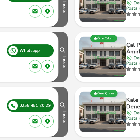
Den
İncele
Posta 
Öne Çıkan
Çal P
Whatsapp
Amirl
Den
İncele
Posta 
Öne Çıkan
Kale 
0258 451 20 29
Dene
Den
İncele
Posta 