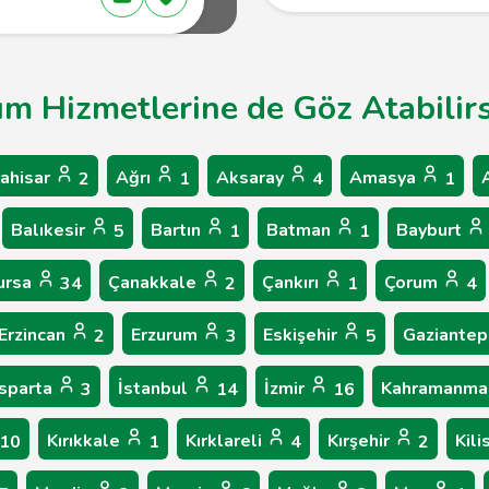
dım Hizmetlerine de Göz Atabilirs
ahisar
Ağrı
Aksaray
Amasya
2
1
4
1
Balıkesir
Bartın
Batman
Bayburt
5
1
1
ursa
Çanakkale
Çankırı
Çorum
34
2
1
4
Erzincan
Erzurum
Eskişehir
Gaziante
2
3
5
Isparta
İstanbul
İzmir
Kahramanma
3
14
16
Kırıkkale
Kırklareli
Kırşehir
Kili
10
1
4
2