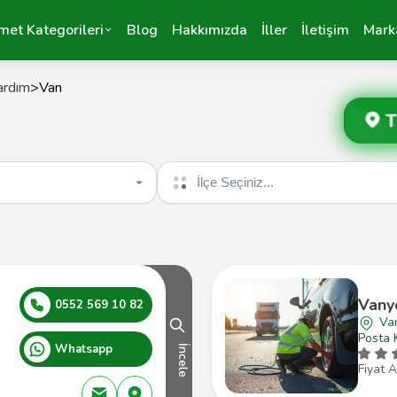
met Kategorileri
Blog
Hakkımızda
İller
İletişim
Mark
ardım
>
Van
T
İlçe seçin
Vany
0552 569 10 82
Van
Posta 
Whatsapp
İncele
Fiyat A