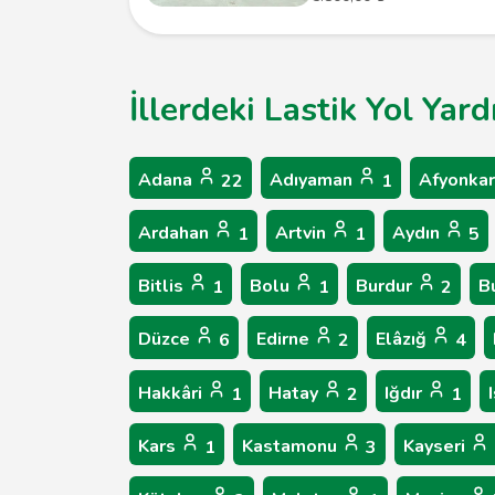
İllerdeki Lastik Yol Yar
Adana
Adıyaman
Afyonkar
22
1
Ardahan
Artvin
Aydın
1
1
5
Bitlis
Bolu
Burdur
B
1
1
2
Düzce
Edirne
Elâzığ
6
2
4
Hakkâri
Hatay
Iğdır
1
2
1
Kars
Kastamonu
Kayseri
1
3