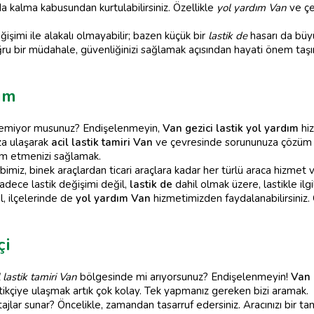
 kalma kabusundan kurtulabilirsiniz. Özellikle
yol yardım Van
ve çe
ğişimi ile alakalı olmayabilir; bazen küçük bir
lastik de
hasarı da büyü
ru bir müdahale, güvenliğinizi sağlamak açısından hayati önem taşır.
ım
bilemiyor musunuz? Endişelenmeyin,
Van gezici lastik yol yardım
hiz
ıza ulaşarak
acil lastik tamiri Van
ve çevresinde sorununuza çözüm 
m etmenizi sağlamak.
miz, binek araçlardan ticari araçlara kadar her türlü araca hizmet 
adece lastik değişimi değil,
lastik de
dahil olmak üzere, lastikle ilg
, ilçelerinde de
yol yardım Van
hizmetimizden faydalanabilirsiniz. G
çi
l lastik tamiri Van
bölgesinde mi arıyorsunuz? Endişelenmeyin!
Van 
tikçiye ulaşmak artık çok kolay. Tek yapmanız gereken bizi aramak.
ajlar sunar? Öncelikle, zamandan tasarruf edersiniz. Aracınızı bir ta