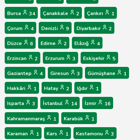
Bursa
Çanakkale
Çankırı
34
2
1
Çorum
Denizli
Diyarbakır
4
9
2
Düzce
Edirne
Elâzığ
6
2
4
Erzincan
Erzurum
Eskişehir
2
3
5
Gaziantep
Giresun
Gümüşhane
4
3
1
Hakkâri
Hatay
Iğdır
1
2
1
Isparta
İstanbul
İzmir
3
14
16
Kahramanmaraş
Karabük
1
1
Karaman
Kars
Kastamonu
1
1
3