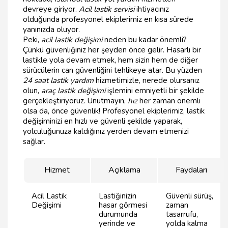
devreye giriyor.
Acil lastik servisi
ihtiyacınız
olduğunda profesyonel ekiplerimiz en kısa sürede
yanınızda oluyor.
Peki,
acil lastik değişimi
neden bu kadar önemli?
Çünkü güvenliğiniz her şeyden önce gelir. Hasarlı bir
lastikle yola devam etmek, hem sizin hem de diğer
sürücülerin can güvenliğini tehlikeye atar. Bu yüzden
24 saat lastik yardım
hizmetimizle, nerede olursanız
olun,
araç lastik değişimi
işlemini emniyetli bir şekilde
gerçekleştiriyoruz. Unutmayın,
hız
her zaman önemli
olsa da, önce güvenlik! Profesyonel ekiplerimiz, lastik
değişiminizi en hızlı ve güvenli şekilde yaparak,
yolculuğunuza kaldığınız yerden devam etmenizi
sağlar.
Hizmet
Açıklama
Faydaları
Acil Lastik
Lastiğinizin
Güvenli sürüş,
Değişimi
hasar görmesi
zaman
durumunda
tasarrufu,
yerinde ve
yolda kalma