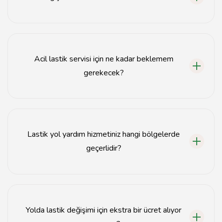
Evet, lastik değişim hizmetimiz 24 saat boyunca
kesintisiz olarak sunulmaktadır.
Acil lastik servisi için ne kadar beklemem
gerekecek?
Acil lastik servisi talebiniz alındıktan sonra en kısa
sürede yanınıza ulaşmayı hedefliyoruz, genellikle 30
dakika içinde hizmet veriyoruz.
Lastik yol yardım hizmetiniz hangi bölgelerde
geçerlidir?
Lastik yol yardım hizmetimiz İstanbul'un tüm
bölgelerinde geçerlidir.
Yolda lastik değişimi için ekstra bir ücret alıyor