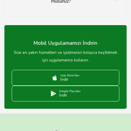
musunuz?
Yolda lastik değişimi için standart hizmet ücretimiz
dışında ekstra bir ücret talep edilmemektedir.
Mobil Uygulamamızı İndirin
Size en yakın hizmetleri ve işletmeleri kolayca keşfetmek
için uygulamamızı kullanın.
App Store'dan
İndir
Google Play'den
İndir