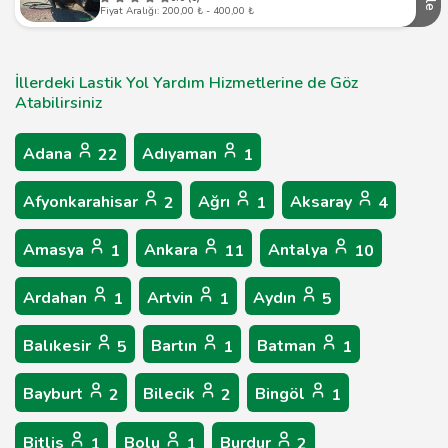
Fiyat Aralığı: 200,00 ₺ - 400,00 ₺
İllerdeki Lastik Yol Yardım Hizmetlerine de Göz
Atabilirsiniz
Adana
Adıyaman
22
1
Afyonkarahisar
Ağrı
Aksaray
2
1
4
Amasya
Ankara
Antalya
1
11
10
Ardahan
Artvin
Aydın
1
1
5
Balıkesir
Bartın
Batman
5
1
1
Bayburt
Bilecik
Bingöl
2
2
1
Bitlis
Bolu
Burdur
1
1
2