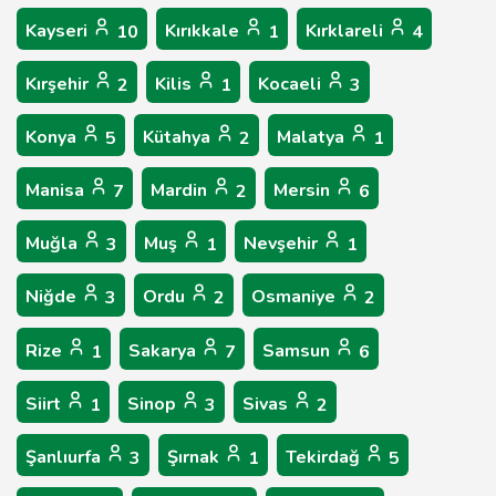
Kayseri
Kırıkkale
Kırklareli
10
1
4
Kırşehir
Kilis
Kocaeli
2
1
3
Konya
Kütahya
Malatya
5
2
1
Manisa
Mardin
Mersin
7
2
6
Muğla
Muş
Nevşehir
3
1
1
Niğde
Ordu
Osmaniye
3
2
2
Rize
Sakarya
Samsun
1
7
6
Siirt
Sinop
Sivas
1
3
2
Şanlıurfa
Şırnak
Tekirdağ
3
1
5