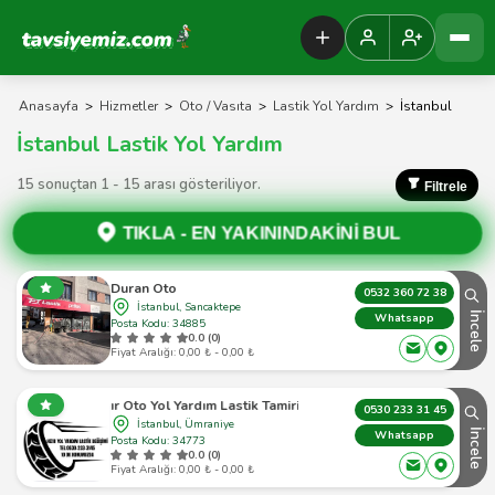
Tavsiyemiz Anasayfa
Anasayfa
>
Hizmetler
>
Oto / Vasıta
>
Lastik Yol Yardım
>
İstanbul
İstanbul Lastik Yol Yardım
15 sonuçtan 1 - 15 arası gösteriliyor.
Filtrele
TIKLA -
EN YAKININDAKİNİ BUL
Duran Oto
0532 360 72 38
İstanbul, Sancaktepe
İncele
Whatsapp
Posta Kodu: 34885
0.0 (0)
Fiyat Aralığı: 0,00 ₺ - 0,00 ₺
Hızır Oto Yol Yardım Lastik Tamiri 7/24
0530 233 31 45
İstanbul, Ümraniye
İncele
Whatsapp
Posta Kodu: 34773
0.0 (0)
Fiyat Aralığı: 0,00 ₺ - 0,00 ₺