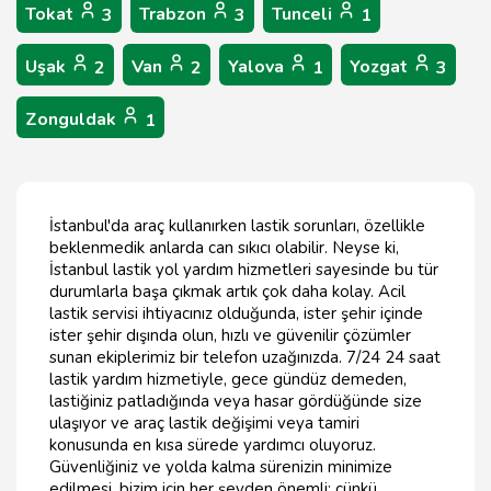
Tokat
Trabzon
Tunceli
3
3
1
Uşak
Van
Yalova
Yozgat
2
2
1
3
Zonguldak
1
İstanbul'da araç kullanırken lastik sorunları, özellikle
beklenmedik anlarda can sıkıcı olabilir. Neyse ki,
İstanbul lastik yol yardım hizmetleri sayesinde bu tür
durumlarla başa çıkmak artık çok daha kolay. Acil
lastik servisi ihtiyacınız olduğunda, ister şehir içinde
ister şehir dışında olun, hızlı ve güvenilir çözümler
sunan ekiplerimiz bir telefon uzağınızda. 7/24 24 saat
lastik yardım hizmetiyle, gece gündüz demeden,
lastiğiniz patladığında veya hasar gördüğünde size
ulaşıyor ve araç lastik değişimi veya tamiri
konusunda en kısa sürede yardımcı oluyoruz.
Güvenliğiniz ve yolda kalma sürenizin minimize
edilmesi, bizim için her şeyden önemli; çünkü