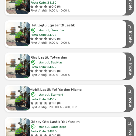
İncele
Posta Kodu: 34180
0.0 (0)
Fiyat Aralığı: 0,00 ₺ - 0,00 ₺
Haliloğlu Egn Jant&Lastik
İstanbul, Ümraniye
İncele
Posta Kodu: 34773
0.0 (0)
Fiyat Aralığı: 0,00 ₺ - 0,00 ₺
Rbs Lastik Yolyardım
İstanbul, Beşiktaş
İncele
Posta Kodu: 34022
0.0 (0)
Fiyat Aralığı: 0,00 ₺ - 0,00 ₺
Mobil Lastik Yol Yardım Hizmeti
İstanbul, Esenyurt
İncele
Posta Kodu: 34517
0.0 (0)
Fiyat Aralığı: 200,00 ₺ - 400,00 ₺
Gözey Oto Lastik Yol Yardım
İstanbul, Sancaktepe
İncele
Posta Kodu: 34885
0.0 (0)