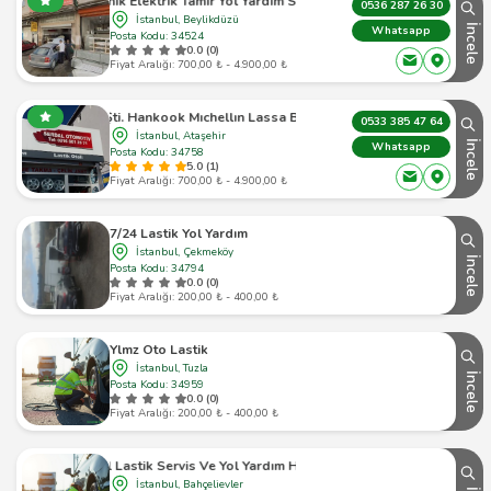
to Mekanik Elektrik Tamir Yol Yardım Servis Beylikdüzü
0536 287 26 30
İstanbul, Beylikdüzü
İncele
Whatsapp
Posta Kodu: 34524
0.0 (0)
Fiyat Aralığı: 700,00 ₺ - 4.900,00 ₺
kook Mıchellın Lassa Brıdgestone Contınental Rot Balans Akü Lastik
0533 385 47 64
İstanbul, Ataşehir
İncele
Whatsapp
Posta Kodu: 34758
5.0 (1)
Fiyat Aralığı: 700,00 ₺ - 4.900,00 ₺
7/24 Lastik Yol Yardım
İstanbul, Çekmeköy
İncele
Posta Kodu: 34794
0.0 (0)
Fiyat Aralığı: 200,00 ₺ - 400,00 ₺
Ylmz Oto Lastik
İstanbul, Tuzla
İncele
Posta Kodu: 34959
0.0 (0)
Fiyat Aralığı: 200,00 ₺ - 400,00 ₺
Mobil Lastik Servis Ve Yol Yardım Hizmetleri
İstanbul, Bahçelievler