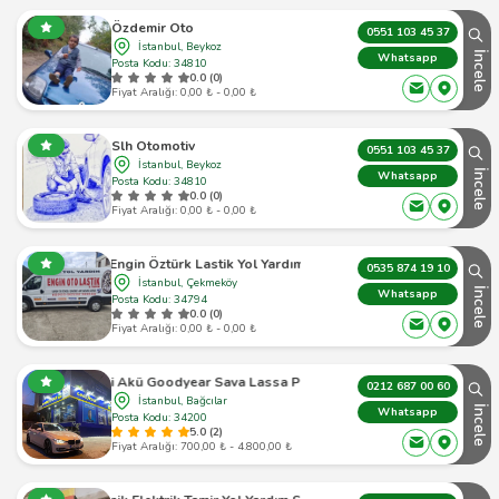
Özdemir Oto
0551 103 45 37
İstanbul, Beykoz
İncele
Whatsapp
Posta Kodu: 34810
0.0 (0)
Fiyat Aralığı: 0,00 ₺ - 0,00 ₺
Slh Otomotiv
0551 103 45 37
İstanbul, Beykoz
İncele
Whatsapp
Posta Kodu: 34810
0.0 (0)
Fiyat Aralığı: 0,00 ₺ - 0,00 ₺
Engin Öztürk Lastik Yol Yardım
0535 874 19 10
İstanbul, Çekmeköy
İncele
Whatsapp
Posta Kodu: 34794
0.0 (0)
Fiyat Aralığı: 0,00 ₺ - 0,00 ₺
ci Akü Goodyear Sava Lassa Pirelli Petlas Kumho Lastikleri
0212 687 00 60
İstanbul, Bağcılar
İncele
Whatsapp
Posta Kodu: 34200
5.0 (2)
Fiyat Aralığı: 700,00 ₺ - 4.800,00 ₺