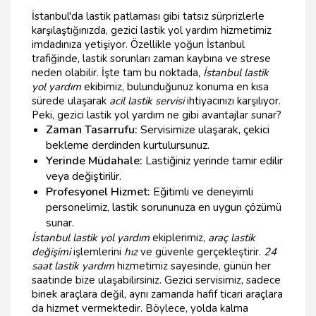
İstanbul'da lastik patlaması gibi tatsız sürprizlerle
karşılaştığınızda, gezici lastik yol yardım hizmetimiz
imdadınıza yetişiyor. Özellikle yoğun İstanbul
trafiğinde, lastik sorunları zaman kaybına ve strese
neden olabilir. İşte tam bu noktada,
İstanbul lastik
yol yardım
ekibimiz, bulunduğunuz konuma en kısa
sürede ulaşarak
acil lastik servisi
ihtiyacınızı karşılıyor.
Peki, gezici lastik yol yardım ne gibi avantajlar sunar?
Zaman Tasarrufu:
Servisimize ulaşarak, çekici
bekleme derdinden kurtulursunuz.
Yerinde Müdahale:
Lastiğiniz yerinde tamir edilir
veya değiştirilir.
Profesyonel Hizmet:
Eğitimli ve deneyimli
personelimiz, lastik sorununuza en uygun çözümü
sunar.
İstanbul lastik yol yardım
ekiplerimiz,
araç lastik
değişimi
işlemlerini
hız
ve güvenle gerçekleştirir.
24
saat lastik yardım
hizmetimiz sayesinde, günün her
saatinde bize ulaşabilirsiniz. Gezici servisimiz, sadece
binek araçlara değil, aynı zamanda hafif ticari araçlara
da hizmet vermektedir. Böylece, yolda kalma