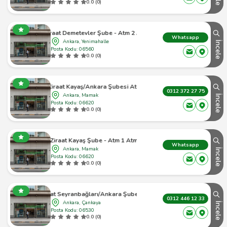
0.0 (0)
Ziraat Demetevler Şube - Atm 2 Atm
Whatsapp
Ankara, Yenimahalle
İncele
Posta Kodu: 06560
0.0 (0)
Ziraat Kayaş/Ankara Şubesi Atm
0312 372 27 75
Ankara, Mamak
İncele
Posta Kodu: 06620
0.0 (0)
Ziraat Kayaş Şube - Atm 1 Atm
Whatsapp
Ankara, Mamak
İncele
Posta Kodu: 06620
0.0 (0)
Ziraat Seyranbağları/Ankara Şubesi Atm
0312 446 12 33
Ankara, Çankaya
İncele
Posta Kodu: 06530
0.0 (0)