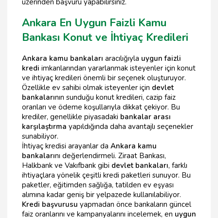
üzerinden başvuru yapabilirsiniz.
Ankara En Uygun Faizli Kamu
Bankası Konut ve İhtiyaç Kredileri
Ankara kamu bankaları
aracılığıyla
uygun faizli
kredi
imkanlarından yararlanmak isteyenler için konut
ve ihtiyaç kredileri önemli bir seçenek oluşturuyor.
Özellikle ev sahibi olmak isteyenler için
devlet
bankaları
nın sunduğu konut kredileri, cazip faiz
oranları ve ödeme koşullarıyla dikkat çekiyor. Bu
krediler, genellikle piyasadaki
bankalar arası
karşılaştırma
yapıldığında daha avantajlı seçenekler
sunabiliyor.
İhtiyaç kredisi arayanlar da
Ankara kamu
bankaları
nı değerlendirmeli. Ziraat Bankası,
Halkbank ve Vakıfbank gibi
devlet bankaları
, farklı
ihtiyaçlara yönelik çeşitli kredi paketleri sunuyor. Bu
paketler, eğitimden sağlığa, tatilden ev eşyası
alımına kadar geniş bir yelpazede kullanılabiliyor.
Kredi başvurusu
yapmadan önce bankaların güncel
faiz oranlarını ve kampanyalarını incelemek, en
uygun