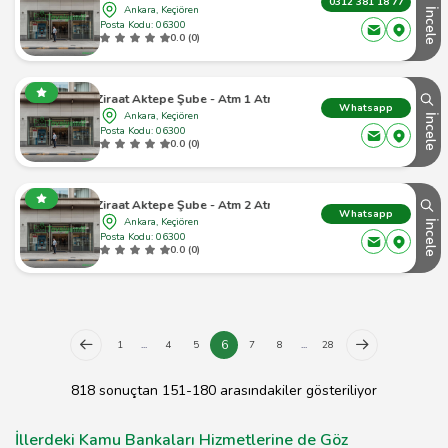
0312 381 18 77
Ankara, Keçiören
İncele
Posta Kodu: 06300
0.0 (0)
Ziraat Aktepe Şube - Atm 1 Atm
Whatsapp
Ankara, Keçiören
İncele
Posta Kodu: 06300
0.0 (0)
Ziraat Aktepe Şube - Atm 2 Atm
Whatsapp
Ankara, Keçiören
İncele
Posta Kodu: 06300
0.0 (0)
6
1
...
4
5
7
8
...
28
818 sonuçtan 151-180 arasındakiler gösteriliyor
İllerdeki Kamu Bankaları Hizmetlerine de Göz