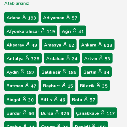
Atabilirsiniz
Adana
Adıyaman
193
57
Afyonkarahisar
Ağrı
119
41
Aksaray
Amasya
Ankara
49
62
818
Antalya
Ardahan
Artvin
328
24
53
Aydın
Balıkesir
Bartın
187
185
34
Batman
Bayburt
Bilecik
47
15
35
Bingöl
Bitlis
Bolu
30
46
57
Burdur
Bursa
Çanakkale
66
326
117
Çankırı
Çorum
Denizli