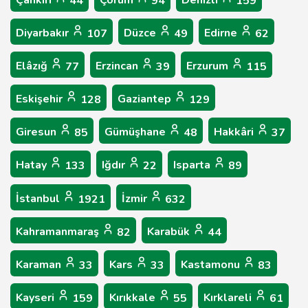
44
94
159
Diyarbakır
Düzce
Edirne
107
49
62
Elâzığ
Erzincan
Erzurum
77
39
115
Eskişehir
Gaziantep
128
129
Giresun
Gümüşhane
Hakkâri
85
48
37
Hatay
Iğdır
Isparta
133
22
89
İstanbul
İzmir
1921
632
Kahramanmaraş
Karabük
82
44
Karaman
Kars
Kastamonu
33
33
83
Kayseri
Kırıkkale
Kırklareli
159
55
61