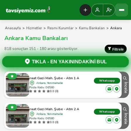
Tavsiyemiz Anasayfa
Anasayfa
>
Hizmetler
>
Resmi Kurumlar
>
Kamu Bankaları
>
Ankara
Ankara Kamu Bankaları
818 sonuçtan 151 - 180 arası gösteriliyor.
Filtrele
TIKLA -
EN YAKININDAKİNİ BUL
Ziraat Gazi Mah. Şube - Atm 1 Atm
Whatsapp
Ankara, Yenimahalle
İncele
Posta Kodu: 06560
0.0 (0)
Ziraat Gazi Mah. Şube - Atm 2 Atm
Whatsapp
Ankara, Yenimahalle
İncele
Posta Kodu: 06560
0.0 (0)