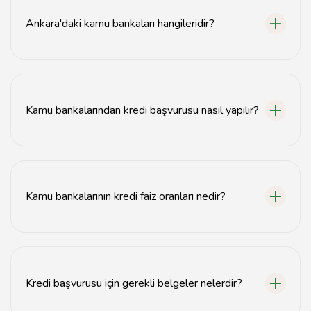
Ankara'daki kamu bankaları hangileridir?
Ankara'daki kamu bankaları arasında Ziraat Bankası,
Halkbank ve VakıfBank bulunmaktadır.
Kamu bankalarından kredi başvurusu nasıl yapılır?
Kamu bankalarından kredi başvurusu, bankanın resmi
web sitesi üzerinden veya şubelerden yapılabilir.
Kamu bankalarının kredi faiz oranları nedir?
Kamu bankalarının kredi faiz oranları, piyasa koşullarına
göre değişiklik göstermektedir. Güncel oranlar için
bankaların web sitelerini kontrol edebilirsiniz.
Kredi başvurusu için gerekli belgeler nelerdir?