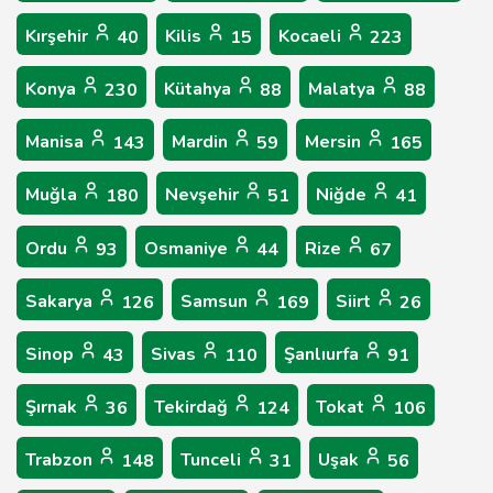
Kırşehir
Kilis
Kocaeli
40
15
223
Konya
Kütahya
Malatya
230
88
88
Manisa
Mardin
Mersin
143
59
165
Muğla
Nevşehir
Niğde
180
51
41
Ordu
Osmaniye
Rize
93
44
67
Sakarya
Samsun
Siirt
126
169
26
Sinop
Sivas
Şanlıurfa
43
110
91
Şırnak
Tekirdağ
Tokat
36
124
106
Trabzon
Tunceli
Uşak
148
31
56