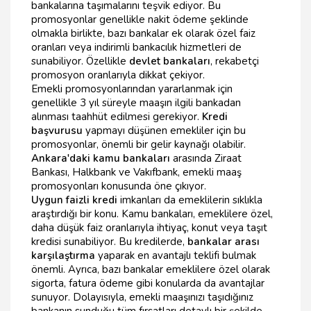
bankalarına taşımalarını teşvik ediyor. Bu
promosyonlar genellikle nakit ödeme şeklinde
olmakla birlikte, bazı bankalar ek olarak özel faiz
oranları veya indirimli bankacılık hizmetleri de
sunabiliyor. Özellikle
devlet bankaları
, rekabetçi
promosyon oranlarıyla dikkat çekiyor.
Emekli promosyonlarından yararlanmak için
genellikle 3 yıl süreyle maaşın ilgili bankadan
alınması taahhüt edilmesi gerekiyor.
Kredi
başvurusu
yapmayı düşünen emekliler için bu
promosyonlar, önemli bir gelir kaynağı olabilir.
Ankara'daki kamu bankaları
arasında Ziraat
Bankası, Halkbank ve Vakıfbank, emekli maaş
promosyonları konusunda öne çıkıyor.
Uygun faizli kredi
imkanları da emeklilerin sıklıkla
araştırdığı bir konu. Kamu bankaları, emeklilere özel,
daha düşük faiz oranlarıyla ihtiyaç, konut veya taşıt
kredisi sunabiliyor. Bu kredilerde,
bankalar arası
karşılaştırma
yaparak en avantajlı teklifi bulmak
önemli. Ayrıca, bazı bankalar emeklilere özel olarak
sigorta, fatura ödeme gibi konularda da avantajlar
sunuyor. Dolayısıyla, emekli maaşınızı taşıdığınız
bankanın sunduğu tüm fırsatları detaylı bir şekilde