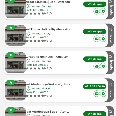
Ziraat T.b.m.m. Şube - Atm Atm
Whatsapp
Ankara, Çankaya
İncele
Posta Kodu: 06530
0.0 (0)
Ziraat Tbmm Halkla İlişkiler - Atm Atm
Whatsapp
Ankara, Çankaya
İncele
Posta Kodu: 06530
0.0 (0)
Ziraat Tbmm Kulis - Atm Atm
Whatsapp
Ankara, Çankaya
İncele
Posta Kodu: 06530
0.0 (0)
Ziraat Abidinpaşa/Ankara Şubesi Atm
0312 389 00 10
Ankara, Mamak
İncele
Posta Kodu: 06620
0.0 (0)
Ziraat Abidinpaşa Şube - Atm 1 Atm
Whatsapp
Ankara, Mamak