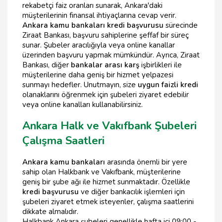
rekabetçi faiz oranları sunarak, Ankara'daki
müşterilerinin finansal ihtiyaçlarına cevap verir.
Ankara kamu bankaları kredi başvurusu
sürecinde
Ziraat Bankası, başvuru sahiplerine şeffaf bir süreç
sunar. Şubeler aracılığıyla veya online kanallar
üzerinden başvuru yapmak mümkündür. Ayrıca, Ziraat
Bankası, diğer
bankalar arası karş
işbirlikleri ile
müşterilerine daha geniş bir hizmet yelpazesi
sunmayı hedefler. Unutmayın, size
uygun faizli kredi
olanaklarını öğrenmek için şubeleri ziyaret edebilir
veya online kanalları kullanabilirsiniz.
Ankara Halk ve Vakıfbank Şubeleri
Çalışma Saatleri
Ankara kamu bankaları
arasında önemli bir yere
sahip olan Halkbank ve Vakıfbank, müşterilerine
geniş bir şube ağı ile hizmet sunmaktadır. Özellikle
kredi başvurusu
ve diğer bankacılık işlemleri için
şubeleri ziyaret etmek isteyenler, çalışma saatlerini
dikkate almalıdır.
Halkbank Ankara şubeleri genellikle hafta içi 09:00 -