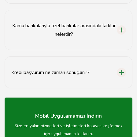
Kredi başvurusu için genellikle kimlik belgesi, gelir
belgesi ve ikametgah belgesi gerekmektedir.
Kamu bankalarıyla özel bankalar arasındaki farklar
nelerdir?
Kamu bankaları genellikle daha düşük faiz oranları
sunarken, özel bankalar daha esnek kredi seçenekleri
sunabilir.
Kredi başvurum ne zaman sonuçlanır?
Kredi başvurusu genellikle 1-3 iş günü içinde
sonuçlanmaktadır, ancak bu süre bankaya göre
değişebilir.
Mobil Uygulamamızı İndirin
Size en yakın hizmetleri ve işletmeleri kolayca keşfetmek
için uygulamamızı kullanın.