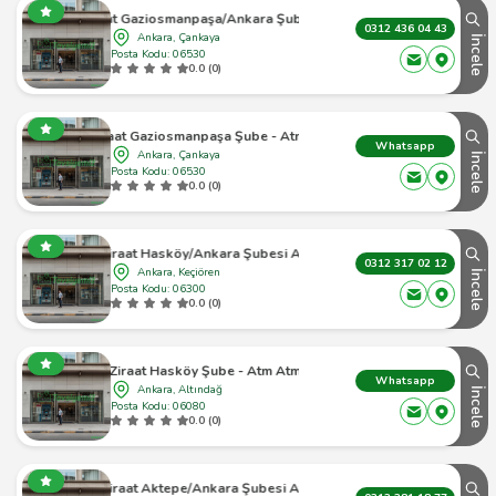
Ziraat Gaziosmanpaşa/Ankara Şubesi Atm
0312 436 04 43
Ankara, Çankaya
İncele
Posta Kodu: 06530
0.0 (0)
Ziraat Gaziosmanpaşa Şube - Atm Atm
Whatsapp
Ankara, Çankaya
İncele
Posta Kodu: 06530
0.0 (0)
Ziraat Hasköy/Ankara Şubesi Atm
0312 317 02 12
Ankara, Keçiören
İncele
Posta Kodu: 06300
0.0 (0)
Ziraat Hasköy Şube - Atm Atm
Whatsapp
Ankara, Altındağ
İncele
Posta Kodu: 06080
0.0 (0)
Ziraat Aktepe/Ankara Şubesi Atm