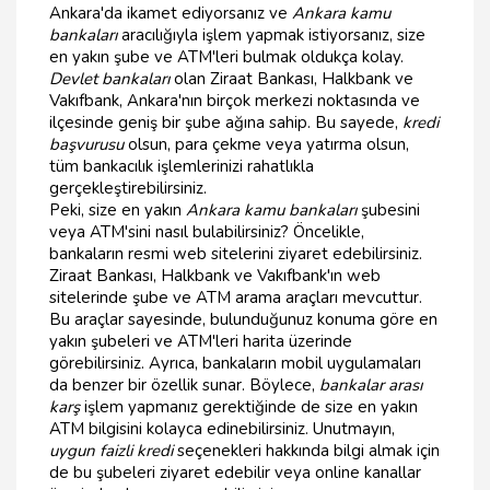
Ankara'da ikamet ediyorsanız ve
Ankara kamu
bankaları
aracılığıyla işlem yapmak istiyorsanız, size
en yakın şube ve ATM'leri bulmak oldukça kolay.
Devlet bankaları
olan Ziraat Bankası, Halkbank ve
Vakıfbank, Ankara'nın birçok merkezi noktasında ve
ilçesinde geniş bir şube ağına sahip. Bu sayede,
kredi
başvurusu
olsun, para çekme veya yatırma olsun,
tüm bankacılık işlemlerinizi rahatlıkla
gerçekleştirebilirsiniz.
Peki, size en yakın
Ankara kamu bankaları
şubesini
veya ATM'sini nasıl bulabilirsiniz? Öncelikle,
bankaların resmi web sitelerini ziyaret edebilirsiniz.
Ziraat Bankası, Halkbank ve Vakıfbank'ın web
sitelerinde şube ve ATM arama araçları mevcuttur.
Bu araçlar sayesinde, bulunduğunuz konuma göre en
yakın şubeleri ve ATM'leri harita üzerinde
görebilirsiniz. Ayrıca, bankaların mobil uygulamaları
da benzer bir özellik sunar. Böylece,
bankalar arası
karş
işlem yapmanız gerektiğinde de size en yakın
ATM bilgisini kolayca edinebilirsiniz. Unutmayın,
uygun faizli kredi
seçenekleri hakkında bilgi almak için
de bu şubeleri ziyaret edebilir veya online kanallar